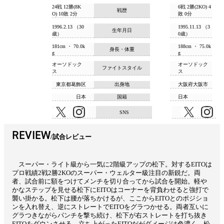
24戦 12勝(8K
6戦 2勝(2KO) 4
戦歴
O) 10敗 2分
敗 0分
1996.2.13 （30
1995.11.13 （3
生年月日
歳）
0歳）
181cm ・ 70.0k
188cm ・ 75.0k
身長・体重
g
g
オーソドック
オーソドック
ファイトスタイル
ス
ス
東京都葛飾区
出身地
大阪府大阪市
日本
国籍
日本
SNS
REVIEW
試合レビュー
スーパー・ライト級から一気に2階級アップの松下。対するEITOは
プロ戦績2戦2勝2KOのスーパー・ウェルター級注目の新鋭だ。両
者、試合前に額をつけてメンチを切り合ってから試合を開始。軽や
かなステップを見せる松下にEITOはコーナーを背負わせると強打で
襲い掛かる。松下は腰が落ちかけるが、ここからEITOとのポジショ
ンを入れ替え、逆にストレートでEITOをグラつかせる。両者互いに
グラつきながらパンチを撃ち続け、松下が右ストレートを打ち抜き
EITOをダウンさせる。立ち上がったEITOだがダメージは色濃く、松