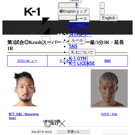
選手
MATCH RESULT
K-
ショップ
English
1
English
ニュース
配信情報
日本語
ブランド
スポンサー
試合結果
English
ルール
第3試合◎Krushスーパー・ウェルター級/3分3R・延長
SNS
1R
한국어
K-1
について
K-1 GYM
中文（简体
試合レビュー
ギャラリー
動画
K-1 LICENSE
中文（繁體
ไทย
العربية
松下 大紀 / Matsushita
EITO / Eito
Daiki
1R 1分29秒
KO
所属ジム
BELIEVE MAN