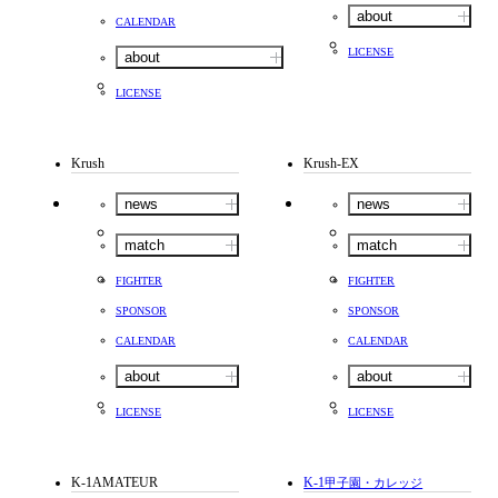
about
CALENDAR
LICENSE
about
LICENSE
Krush
Krush-EX
news
news
match
match
FIGHTER
FIGHTER
SPONSOR
SPONSOR
CALENDAR
CALENDAR
about
about
LICENSE
LICENSE
K-1AMATEUR
K-1
甲子園・カレッジ