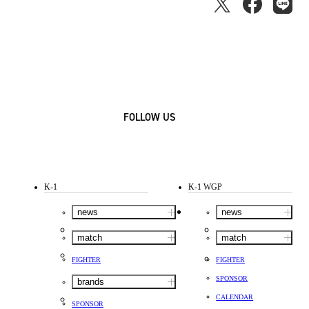
FOLLOW US
K-1
K-1 WGP
news
news
match
match
FIGHTER
FIGHTER
SPONSOR
brands
CALENDAR
SPONSOR