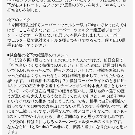
下が右ストレート、右フックで2度目のダウンを与え、Krushらしい
打ち合いを制した。
松下のマイク
「今回2階級上げてスーパー・ウェルター級（70kg）でやったんです
けど、ここを超えないと（スーパー・ウェルター級王者ジョーダ
ン・）ピケオーを倒せないと思って本気を出しました。スーパー・
ウェルター級で絶対タイトルを獲るつもりでやるんで、僕とEITO選
手も応援してください」
■試合後の松下大紀選手のコメント
「（試合を振り返って？）1RでKOできたんですけど、前日会見で
『打ち合いじゃなく技術でKOしたい』と言ったのに、結局は打ち合
いでﾞKOしちゃったんで。勝ったのはいいとして、作戦を無視しち
ゃったのはよくなかったなと。次は作戦を修正して、やりたいなと
思います。（対戦相手の印象は？）僕はスーパーライトのときにK－
1のトップの左右田泰臣選手やチャンピオンの鈴木勇人選手ともやっ
ていて、パンチは左右田選手のほうが重いし、蹴りも鈴木選手のほ
うが重いから大丈夫だろうなと思ってたんですけど、やっぱり70kg
というそれなりの重さは感じましたね。でも、相手は自分の距離で
戦ってなくて100\%の力を出してないと思うので、今後怖いです。彼
はまだ二戦しかしてない選手なんで。僕とは同い年なんで、またK－
1のトップでやり合えたら、違う展開になると思うので楽しみです。
（今後の目標は？）もちろんスーパーウェルター級のベルトです。
なんならK－1とKrushの二本巻いて、伝説の選手になりたいなと思い
ます」