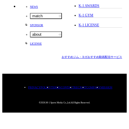
K-1 AWARDS
NEWS
K-1 GYM
match
K-1 LICENSE
SPONSOR
about
LICENSE
おすすめジム・ヨガ
おすすめ動画配信サービス
PRIVACYPOLICY
TERMS
CONTACT
RECRUIT
COMPANY
MISSION
©2026.M-1 Sports Media Co.,Ltd.All Rights Reserved.