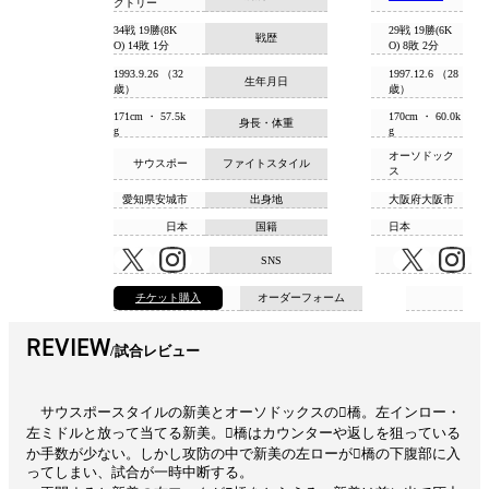
クトリー
34戦 19勝(8K
29戦 19勝(6K
戦歴
O) 14敗 1分
O) 8敗 2分
1993.9.26 （32
1997.12.6 （28
生年月日
歳）
歳）
171cm ・ 57.5k
170cm ・ 60.0k
身長・体重
g
g
オーソドック
サウスポー
ファイトスタイル
ス
愛知県安城市
出身地
大阪府大阪市
日本
国籍
日本
SNS
チケット購入
オーダーフォーム
REVIEW
試合レビュー
サウスポースタイルの新美とオーソドックスの橋。左インロー・
左ミドルと放って当てる新美。橋はカウンターや返しを狙っている
か手数が少ない。しかし攻防の中で新美の左ローが橋の下腹部に入
ってしまい、試合が一時中断する。