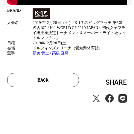
BRAND
試
合
大会名
2019年12月28日（土）“K-1冬のビッグマッチ 第2弾
情
名古屋”「K-1 WORLD GP 2019 JAPAN～初代女子フラ
報
イ級王座決定トーナメント＆スーパー・ライト級タイ
トルマッチ～」
日程
2019年12月28日(土)
会場
ドルフィンズアリーナ（愛知県体育館）
選手
新美 貴士
/
髙橋 直輝
BACK
SHARE