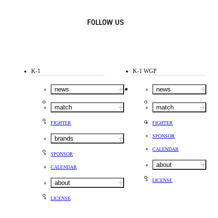
FOLLOW US
K-1
K-1 WGP
news
news
match
match
FIGHTER
FIGHTER
SPONSOR
brands
CALENDAR
SPONSOR
about
CALENDAR
LICENSE
about
LICENSE