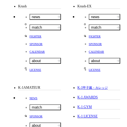
Krush
Krush-EX
news
news
match
match
FIGHTER
FIGHTER
SPONSOR
SPONSOR
CALENDAR
CALENDAR
about
about
LICENSE
LICENSE
K-1AMATEUR
K-1
甲子園・カレッジ
K-1 AWARDS
NEWS
K-1 GYM
match
K-1 LICENSE
SPONSOR
about