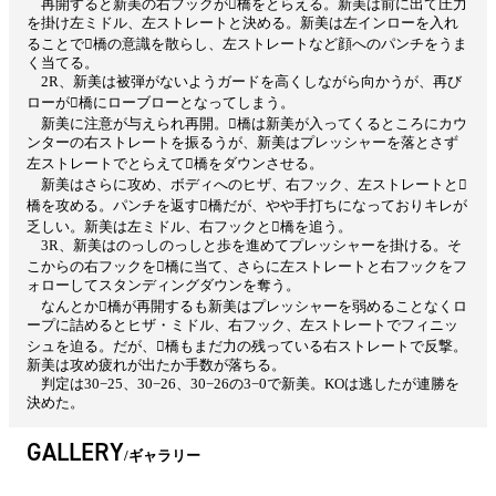
再開すると新美の右フックが橋をとらえる。新美は前に出て圧力
を掛け左ミドル、左ストレートと決める。新美は左インローを入れ
ることで橋の意識を散らし、左ストレートなど顔へのパンチをうま
く当てる。
2R、新美は被弾がないようガードを高くしながら向かうが、再び
ローが橋にローブローとなってしまう。
新美に注意が与えられ再開。橋は新美が入ってくるところにカウ
ンターの右ストレートを振るうが、新美はプレッシャーを落とさず
左ストレートでとらえて橋をダウンさせる。
新美はさらに攻め、ボディへのヒザ、右フック、左ストレートと
橋を攻める。パンチを返す橋だが、やや手打ちになっておりキレが
乏しい。新美は左ミドル、右フックと橋を追う。
3R、新美はのっしのっしと歩を進めてプレッシャーを掛ける。そ
こからの右フックを橋に当て、さらに左ストレートと右フックをフ
ォローしてスタンディングダウンを奪う。
なんとか橋が再開するも新美はプレッシャーを弱めることなくロ
ープに詰めるとヒザ・ミドル、右フック、左ストレートでフィニッ
シュを迫る。だが、橋もまだ力の残っている右ストレートで反撃。
新美は攻め疲れが出たか手数が落ちる。
判定は30−25、30−26、30−26の3−0で新美。KOは逃したが連勝を
決めた。
GALLERY
ギャラリー