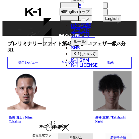
選手
MATCH RESULT
K-
ショップ
English
1
English
ニュース
配信情報
日本語
ブランド
スポンサー
試合結果
English
ルール
プレリミナリーファイト第4試合◎K-1フェザー級/3分
SNS
3R
한국어
K-1
について
K-1 GYM
中文（简体
試合レビュー
ギャラリー
動画
K-1 LICENSE
中文（繁體
ไทย
العربية
新美 貴士 / Niimi
髙橋 直輝 / Takahashi
Takahito
Naoki
3-0
30:25/30:26/30:26
判定
名古屋JKファ
所属ジム
若獅子会館