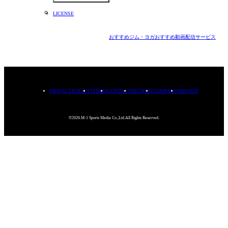
LICENSE
おすすめジム・ヨガ
おすすめ動画配信サービス
PRIVACYPOLICY
TERMS
CONTACT
RECRUIT
COMPANY
MISSION
©2026.M-1 Sports Media Co.,Ltd.All Rights Reserved.