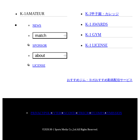
K-1AMATEUR
K-1
甲子園・カレッジ
K-1 AWARDS
NEWS
K-1 GYM
match
K-1 LICENSE
SPONSOR
about
LICENSE
おすすめジム・ヨガ
おすすめ動画配信サービス
PRIVACYPOLICY
TERMS
CONTACT
RECRUIT
COMPANY
MISSION
©2026.M-1 Sports Media Co.,Ltd.All Rights Reserved.