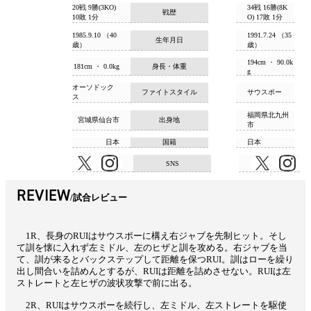
20戦 9勝(3KO)
34戦 16勝(8K
戦歴
10敗 1分
O) 17敗 1分
1985.9.10 （40
1991.7.24 （35
生年月日
歳）
歳）
194cm ・ 90.0k
181cm ・ 0.0kg
身長・体重
g
オーソドック
ファイトスタイル
サウスポー
ス
福岡県北九州
宮城県仙台市
出身地
市
日本
国籍
日本
SNS
REVIEW
試合レビュー
1R、長身のRUIはサウスポーに構え右ジャブを先制ヒット。そし
て訓を懐に入れず左ミドル、左のヒザと訓を攻める。右ジャブを当
て、訓が来るとバックステップして距離を保つRUI。訓はローを繰り
出し間合いを詰めんとするが、RUIは距離を詰めさせない。RUIは左
ストレートと左ヒザの波状攻撃で前に出る。
2R、RUIはサウスポーを続行し、左ミドル、左ストレートを駆使