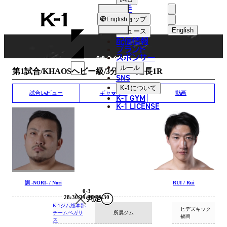
選手
MATCH RESULT
K-
ショップ
English
1
English
ニュース
配信情報
日本語
ブランド
スポンサー
試合結果
English
ルール
第1試合/KHAOSヘビー級/3分3R・延長1R
SNS
한국어
K-1
について
試合レビュー
ギャラリー
動画
K-1 GYM
中文（简体
K-1 LICENSE
中文（繁體
ไทย
العربية
訓 -NORI- / Nori
RUI / Rui
0-3
28:30/29:30/28:30
判定
K-1ジム総本部
ヒデズキック
チームペガサ
所属ジム
福岡
ス