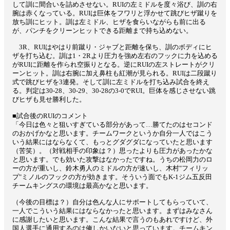
して訓に間合いを詰めさせない。RUIの左ミドルを度々浴び、訓の右
腕は赤くなっている。RUIは巨体をフワリと浮かせて跳びヒザ蹴りを
放ち訓にヒット。訓は左ミドル、ヒザを食らいながらも前に出る
が、パンチをクリーンヒットできる距離まで持ち込めない。
3R、RUIはやはり前蹴り・ジャブと距離を保ち、訓のボディにヒ
ザを打ち込む。訓は1・2Rより圧力を強め左右のフックに力を込める
がRUIに距離を作られ空振りとなる。逆にRUIの左ストレートがクリ
ーンヒット。訓は右腕に加え鼻柱も紅潮が見られる。RUIは二段蹴り
式で跳びヒザを3連発。そして訓に左ミドルを打ち込み試合を終え
る。判定は30-28、30-29、30-28の3-0でRUI。巨体を感じさせない跳
びヒザも見せ勝利した。
■試合後のRUIのコメント
「今日は色々と狙いすぎている部分があって…勝てたのはセコンド
のおかげかなと思います。チームワークというか自分一人ではこう
いう結果にはならなくて、もっとグダグダになっていたと思います
（苦笑）。（対戦相手の印象は？）思ったよりも圧力があったかな
と思います。でも効いた攻撃はなかったですね。うちの松岡力のロ
ーの方が重いし、鈴木勇人のミドルの方が速いし、木村"フィリッ
プ"ミノルのフックの方が効きます。そういう面でもK-1ジム五反田
チームキングスの環境は最高かなと思います。
（今後の目標は？）自分は色んな人にサポートしてもらっていて、
一人でこういう結果にはならなかったと思います。まずはみなさん
に感謝したいと思います。こんな結果で言うのもあれですけど、外
国人選手に通用するのは俺しかいないと思っています。チームキン