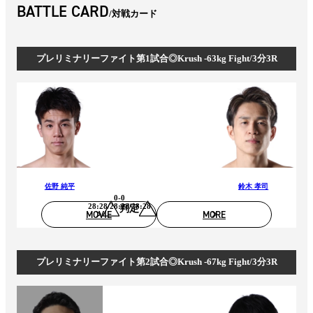
BATTLE CARD
対戦カード
プレリミナリーファイト第1試合◎Krush -63kg Fight/3分3R
佐野 純平
鈴木 孝司
0-0
28:28/28:28/28:28
判定
MOVIE
MORE
プレリミナリーファイト第2試合◎Krush -67kg Fight/3分3R