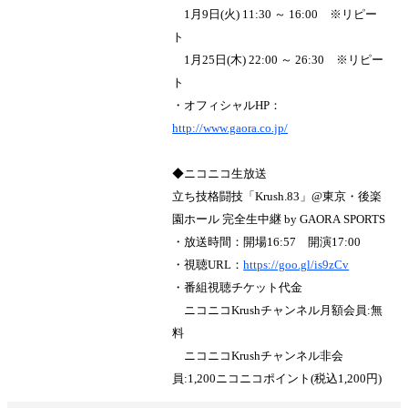
1月9日(火) 11:30 ～ 16:00 ※リピー
ト
1月25日(木) 22:00 ～ 26:30 ※リピー
ト
・オフィシャルHP：
http://www.gaora.co.jp/
◆ニコニコ生放送
立ち技格闘技「Krush.83」@東京・後楽
園ホール 完全生中継 by GAORA SPORTS
・放送時間：開場16:57 開演17:00
・視聴URL：
https://goo.gl/is9zCv
・番組視聴チケット代金
ニコニコKrushチャンネル月額会員:無
料
ニコニコKrushチャンネル非会
員:1,200ニコニコポイント(税込1,200円)