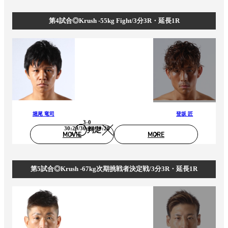
第4試合◎Krush -55kg Fight/3分3R・延長1R
堀尾 竜司
登坂 匠
3-0
30:29/30:28/30:28
判定
MOVIE
MORE
第5試合◎Krush -67kg次期挑戦者決定戦/3分3R・延長1R