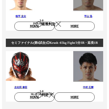
牧平 圭太
平山 迅
3-0
10:9/10:9/10:9
延長判定
MOVIE
MORE
セミファイナル(第6試合)◎Krush -65kg Fight/3分3R・延長1R
左右田 泰臣
中村 広輝
3-0
30:27/30:27/29:28
判定
MOVIE
MORE