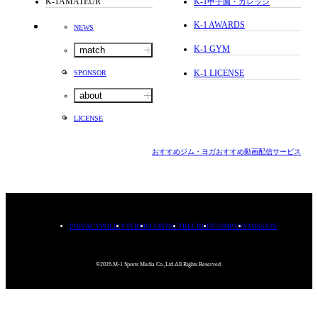
K-1AMATEUR
K-1
甲子園・カレッジ
K-1 AWARDS
NEWS
K-1 GYM
match
K-1 LICENSE
SPONSOR
about
LICENSE
おすすめジム・ヨガ
おすすめ動画配信サービス
PRIVACYPOLICY
TERMS
CONTACT
RECRUIT
COMPANY
MISSION
©2026.M-1 Sports Media Co.,Ltd.All Rights Reserved.