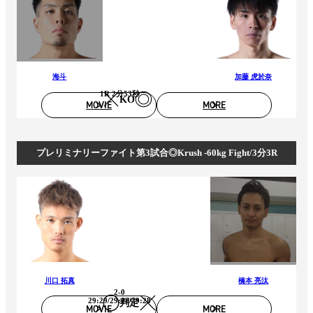
海斗
加藤 虎於奈
1R 2分53秒
KO
MOVIE
MORE
プレリミナリーファイト第3試合◎Krush -60kg Fight/3分3R
川口 拓真
橋本 亮汰
2-0
29:29/29:28/29:28
判定
MOVIE
MORE