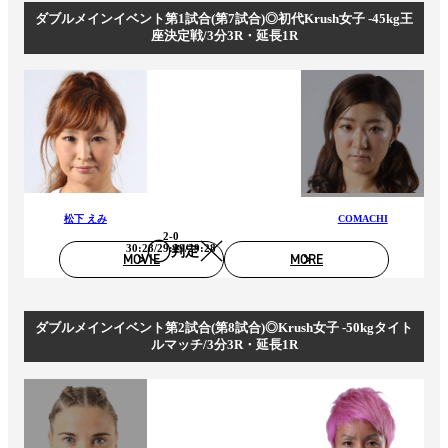
ダブルメインイベント第1試合(第7試合)◎初代Krush女子 -45kg王
座決定戦/3分3R・延長1R
松下 えみ
COMACHI
2-0
30:28/29:29/29:28
判定
MOVIE
MORE
ダブルメインイベント第2試合(第8試合)◎Krush女子 -50kgタイト
ルマッチ/3分3R・延長1R