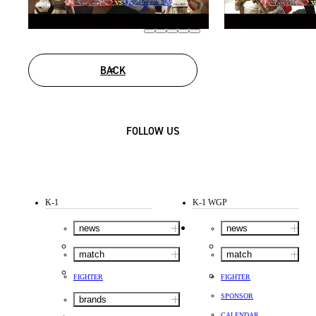
BACK
FOLLOW US
K-1
K-1 WGP
news
news
match
match
FIGHTER
FIGHTER
SPONSOR
brands
CALENDAR