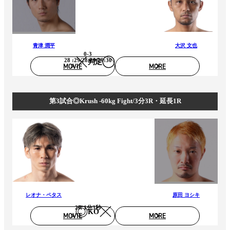
青津 潤平
大沢 文也
0-3
28 :29/28:29/29:30
判定
MOVIE
MORE
第3試合◎Krush -60kg Fight/3分3R・延長1R
レオナ・ペタス
原田 ヨシキ
2R 1分3秒
KO
MOVIE
MORE