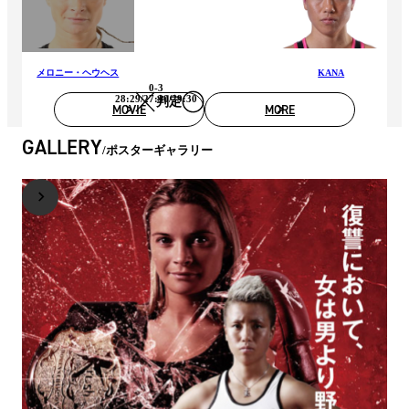
メロニー・ヘウヘス
KANA
0-3
28:29/27:30/29:30
判定
MOVIE
MORE
GALLERY
ポスターギャラリー