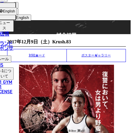
手
MATCH RESULT
ショッ
English
プ
English
ニュー
日本語
ス
信情
試合結果
English
2017年12月9日（土）Krush.83
ランド
ポンサ
한국어
対戦カード
ポスターギャラリー
ルール
中文（简体）
NS
-1
につ
中文（繁體）
いて
1 GYM
ไทย
1
ICENSE
العربية