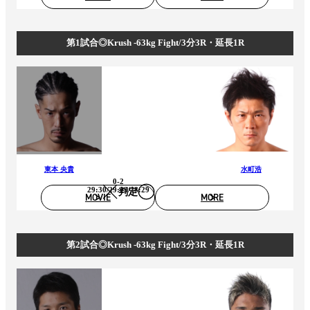
第1試合◎Krush -63kg Fight/3分3R・延長1R
東本 央貴
水町浩
0-2
29:30/29:29/28:29
判定
MOVIE
MORE
第2試合◎Krush -63kg Fight/3分3R・延長1R