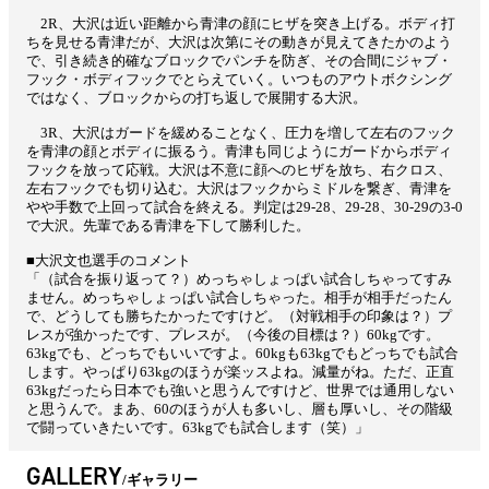
2R、大沢は近い距離から青津の顔にヒザを突き上げる。ボディ打
ちを見せる青津だが、大沢は次第にその動きが見えてきたかのよう
で、引き続き的確なブロックでパンチを防ぎ、その合間にジャブ・
フック・ボディフックでとらえていく。いつものアウトボクシング
ではなく、ブロックからの打ち返しで展開する大沢。
3R、大沢はガードを緩めることなく、圧力を増して左右のフック
を青津の顔とボディに振るう。青津も同じようにガードからボディ
フックを放って応戦。大沢は不意に顔へのヒザを放ち、右クロス、
左右フックでも切り込む。大沢はフックからミドルを繋ぎ、青津を
やや手数で上回って試合を終える。判定は29-28、29-28、30-29の3-0
で大沢。先輩である青津を下して勝利した。
■大沢文也選手のコメント
「（試合を振り返って？）めっちゃしょっぱい試合しちゃってすみ
ません。めっちゃしょっぱい試合しちゃった。相手が相手だったん
で、どうしても勝ちたかったですけど。（対戦相手の印象は？）プ
レスが強かったです、プレスが。（今後の目標は？）60kgです。
63kgでも、どっちでもいいですよ。60kgも63kgでもどっちでも試合
します。やっぱり63kgのほうが楽ッスよね。減量がね。ただ、正直
63kgだったら日本でも強いと思うんですけど、世界では通用しない
と思うんで。まあ、60のほうが人も多いし、層も厚いし、その階級
で闘っていきたいです。63kgでも試合します（笑）」
GALLERY
ギャラリー