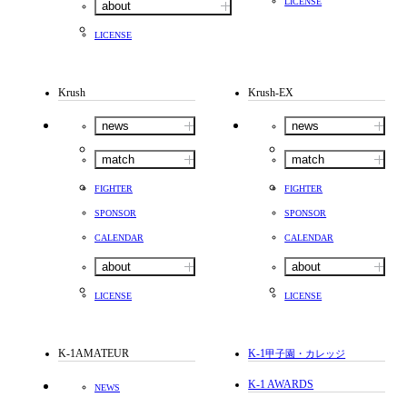
LICENSE
about
LICENSE
Krush
Krush-EX
news
news
match
match
FIGHTER
FIGHTER
SPONSOR
SPONSOR
CALENDAR
CALENDAR
about
about
LICENSE
LICENSE
K-1AMATEUR
K-1
甲子園・カレッジ
K-1 AWARDS
NEWS