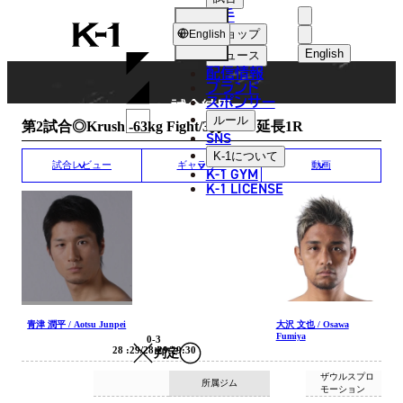
選手
MATCH RESULT
K-
ショップ
English
1
English
ニュース
配信情報
日本語
ブランド
スポンサー
試合結果
English
ルール
第2試合◎Krush -63kg Fight/3分3R・延長1R
SNS
한국어
K-1
について
試合レビュー
ギャラリー
動画
K-1 GYM
中文（简体
K-1 LICENSE
中文（繁體
ไทย
العربية
青津 潤平 / Aotsu Junpei
大沢 文也 / Osawa
Fumiya
0-3
28 :29/28:29/29:30
判定
ザウルスプロ
所属ジム
モーション