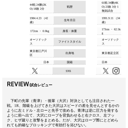
61戦 34勝(4K
44戦 24勝(2K
戦歴
O) 23敗 3分 1
O) 18敗 2分
無効試合
1984.4.23 （42
1991.9.11 （34
生年月日
歳）
歳）
173cm ・ 62.5k
172cm ・ 0.0kg
身長・体重
g
オーソドック
オーソドック
ファイトスタイル
ス
ス
東京都江戸川
出身地
東京都足立区
区
日本
国籍
日本
SNS
REVIEW
試合レビュー
下町の先輩（青津）・後輩（大沢）対決としても注目された一
戦。1R、階級を上げてきた大沢はスピードの差を見せんとするかの
ように左ミドル・左ローと先手で攻める。青津は逆に圧力を発する
ように前へ出て、大沢にロープを背負わせると右クロス、左フッ
ク、ヒザ蹴りと攻撃をまとめる。だが、大沢はロープ際にとどめら
れても的確なブロッキングで有効打を浴びない。