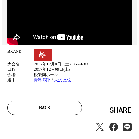
BRAND
試
合
大会名
2017年12月9日（土）Krush.83
情
日程
2017年12月09日(土)
報
会場
後楽園ホール
選手
青津 潤平
/
大沢 文也
BACK
SHARE