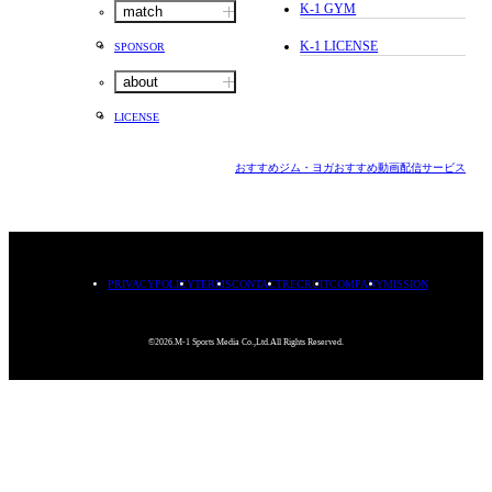
K-1 GYM
match
K-1 LICENSE
SPONSOR
about
LICENSE
おすすめジム・ヨガ
おすすめ動画配信サービス
PRIVACYPOLICY
TERMS
CONTACT
RECRUIT
COMPANY
MISSION
©2026.M-1 Sports Media Co.,Ltd.All Rights Reserved.