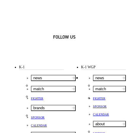
FOLLOW US
K-1
K-1 WGP
news
news
match
match
FIGHTER
FIGHTER
SPONSOR
brands
CALENDAR
SPONSOR
about
CALENDAR