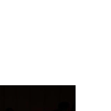
）
Facebook(JP)
チケッ
X(En)
）
Instagram(EN)
ポスタ
Youtube(EN)
Podcast(EN)
真）
weibo(CH)
画）
Official site(EN)
-1ジ
ァンクラ
K-1
の理念
K-1
とは
K-1 WGP
とは
Krush
とは
Krush-EX
とは
K-1
アマチュアとは
公式ルー
K-
甲子園・カレッジ
1
とは
ルール
K-1 AWARDS
とは
公式ルー
■ ガールズ
ガールズ一
アルー
覧
K-
ガール
カレッジ
1
ズ
Krush
ガー
ルズ