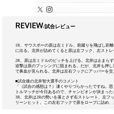
REVIEW
試合レビュー
1R、サウスポーの原は左ミドル、前蹴りを飛ばし距
に出る。北井が詰めてくると原は左フック、左ストレ
2R、原は左ミドルのピッチを上げる。北井は止まら
追撃は原のプッシングに阻まれる。だが、北井も押し
で鼻血が見られる。北井は左右フックにアッパーを交
■試合後の北井智大選手のコメント
「（試合の感想は？）凄くやりづらかったですね。思
トルマッチが今日あるので、チャンピオンが決まった
3R、北井は2Rの勢いを落とさず右ストレート、左
リーンヒット。この左右フックで原をロープに詰め、