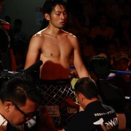
試合日程
試合結果
チケット
グッズ
全て
イベント
トピックス
メディア
チケット・グッズ
読みもの
コラム