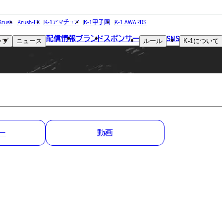
MATCH RESULT
Krush
Krush-EX
K-1アマチュア
K-1甲子園
K-1 AWARDS
配信情報
ブランド
スポンサー
SNS
ップ
ニュース
ルール
K-1
について
試合結果
ー
動画