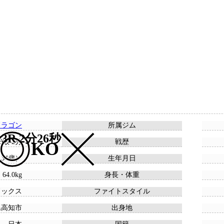
ドラゴン
所属ジム
3R 2分26秒
23敗 2分
戦歴
KO
 （34歳）
生年月日
 64.0kg
身長・体重
ドックス
ファイトスタイル
県高知市
出身地