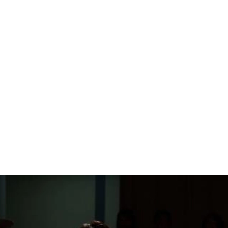
1.SHOP
ズ
K-
（
1.SHOP
ト
ギャラリー（
ー）
ギャラリー（写
ギャラリー（動
K-1
（K
GYM
ム）
K-
（フ
1.CLUB
ブ）
K-1 WGP
ル
Krush公式
Krush-EX
ル
K-1アマチュ
ル
K-1甲子園・
ルール