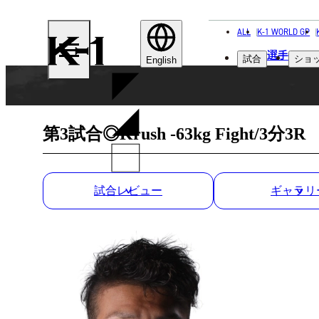
ALL
K-1 WORLD GP
K-
選手
試合
ショ
1
English
第3試合◎Krush -63kg Fight/3分3R
試合レビュー
ギャラリ