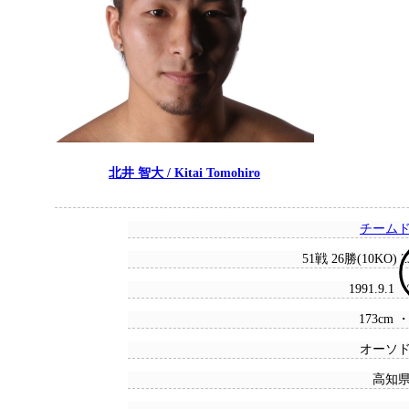
北井 智大 / Kitai Tomohiro
チーム
51戦 26勝(10KO) 
1991.9.1
173cm ・
オーソ
高知