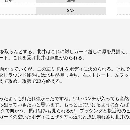
日本
国籍
SNS
離を取らんとする。北井はこれに対しガード越しに原を見据え
ート。これを受け北井は鼻血がみられる。
ず向かっていくが、この左ミドルをボディに決められる。それ
返しラウンド終盤には北井が押し勝ち、右ストレート、左フッ
えて攻め、攻勢で2Rを終える。
ったよりも打たれ強かったですね。いいパンチが入っても全然、
ら狙っていきたいと思います。もっと上にいけるようにがんば
フックで向かう。原は組みも見られるが、プッシングと接近戦の
ガードの空いたボディにヒザを打ち込むと原は崩れ落ち北井の