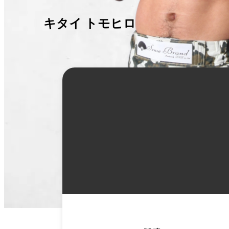
キタイ トモヒロ
詳
細
情
報