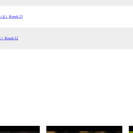
（土）Krush.13
）Krush.12