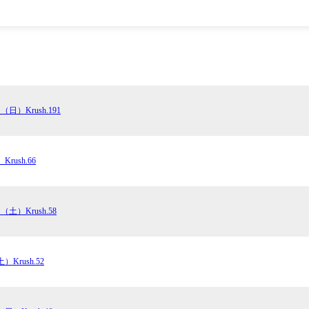
1.SHOP
ズ
K-
（
1.SHOP
ト
ギャラリー（
ー）
ギャラリー（写
ギャラリー（動
K-1
（K
GYM
ム）
K-
（フ
（日）Krush.191
1.CLUB
ブ）
rush.66
K-1 WGP
ル
Krush公式
Krush-EX
（土）Krush.58
ル
K-1アマチュ
ル
K-1甲子園・
）Krush.52
ルール