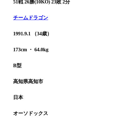
51戦 26勝(10KO) 23敗 2分
チームドラゴン
1991.9.1 （34歳）
173cm ・ 64.0kg
B型
高知県高知市
日本
総合トップ
K-1 WGP
Krush
オーソドックス
Krush-EX
K-1
アマチュ
K-1
甲子園・
K-1 AWAR
K-