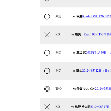
判定
vs 琢磨
Krush-IGNITION 2013 
KO
vs 悠矢
Krush-IGNITION 2013
判定
vs 渡辺 武
2012年11月10日（土
判定
vs 闘士
2012年8月12日（日）Kr
TKO
vs 仲峯 シルビオ
2012年5月
KO
vs 島野 浩太朗
2012年2月17日