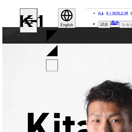
ALL
K-1 WORLD GP
K-
選手
試合
ショ
1
English
Kitai