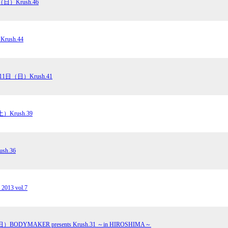
（日）Krush.46
試合日程
試合結果
rush.44
チケット
グッズ
11日（日）Krush.41
全て
イベント
）Krush.39
トピックス
メディア
チケット・グッズ
読みもの
sh.36
コラム
2013 vol.7
BODYMAKER presents Krush.31 ～in HIROSHIMA～