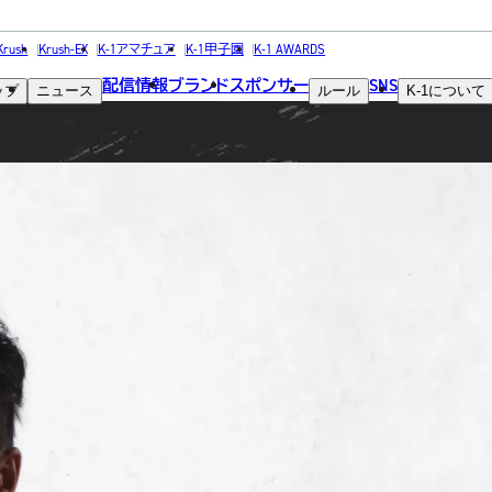
FIGHTER
Krush
Krush-EX
K-1アマチュア
K-1甲子園
K-1 AWARDS
配信情報
ブランド
スポンサー
SNS
ップ
ニュース
ルール
K-1
について
選手