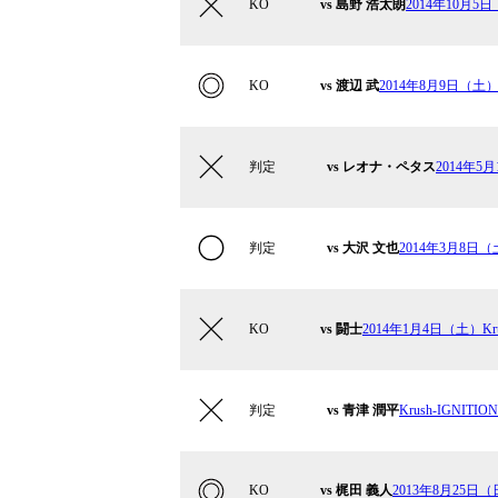
KO
vs 島野 浩太朗
2014年10月5日
KO
vs 渡辺 武
2014年8月9日（土）K
判定
vs レオナ・ペタス
2014年5月
判定
vs 大沢 文也
2014年3月8日（土
KO
vs 闘士
2014年1月4日（土）Kru
判定
vs 青津 潤平
Krush-IGNITION 
KO
vs 梶田 義人
2013年8月25日（日）