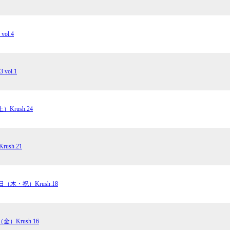
vol.4
 vol.1
）Krush.24
ush.21
3日（木・祝）Krush.18
（金）Krush.16