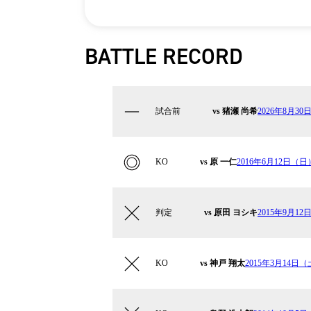
BATTLE RECORD
試合前
vs 猪瀬 尚希
2026年8月30日
KO
vs 原 一仁
2016年6月12日（日）K
判定
vs 原田 ヨシキ
2015年9月12日
KO
vs 神戸 翔太
2015年3月14日（土