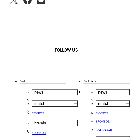
FOLLOW US
K-1
K-1 WGP
news
news
match
match
FIGHTER
FIGHTER
SPONSOR
brands
CALENDAR
SPONSOR