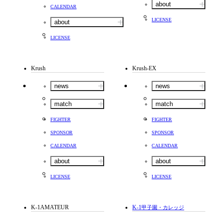
about
CALENDAR
LICENSE
about
LICENSE
Krush
Krush-EX
news
news
match
match
FIGHTER
FIGHTER
SPONSOR
SPONSOR
CALENDAR
CALENDAR
about
about
LICENSE
LICENSE
K-1AMATEUR
K-1
甲子園・カレッジ