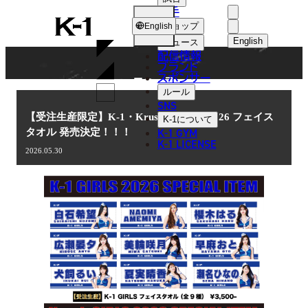
選手
NEWS
K-
ショップ
English
1
English
ニュース
配信情報
日本語
ブランド
スポンサー
ニュース
English
ルール
SNS
한국어
【受注生産限定】K-1・Krushガールズ 2026 フェイス
K-1
について
K-1 GYM
タオル 発売決定！！！
中文（简体
K-1 LICENSE
2026.05.30
中文（繁體
ไทย
العربية