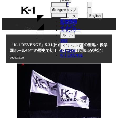
選手
NEWS
K-
ショップ
English
1
English
ニュース
配信情報
日本語
ブランド
スポンサー
ニュース
English
ルール
SNS
한국어
「K-1 REVENGE」5.31(日)後楽園 格闘技の聖地・後楽
K-1
について
K-1 GYM
園ホール60年の歴史で初！ドローン撮影演出が決定！
中文（简体
K-1 LICENSE
2026.05.29
中文（繁體
ไทย
العربية