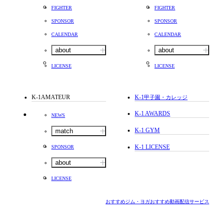
FIGHTER
FIGHTER
SPONSOR
SPONSOR
CALENDAR
CALENDAR
about
about
LICENSE
LICENSE
K-1AMATEUR
K-1
甲子園・カレッジ
K-1 AWARDS
NEWS
K-1 GYM
match
K-1 LICENSE
SPONSOR
about
LICENSE
おすすめジム・ヨガ
おすすめ動画配信サービス