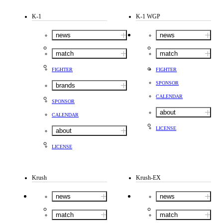
K-1
K-1 WGP
news
news
match
match
FIGHTER
FIGHTER
SPONSOR
brands
CALENDAR
SPONSOR
about
CALENDAR
LICENSE
about
LICENSE
Krush
Krush-EX
news
news
match
match