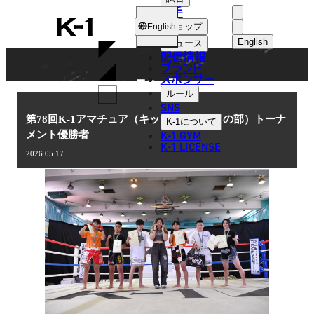
選手
NEWS
K-
ショップ
English
1
English
ニュース
配信情報
日本語
ブランド
スポンサー
ニュース
English
ルール
SNS
한국어
第78回K-1アマチュア（キッズ・ジュニアの部）トーナ
K-1
について
K-1 GYM
メント優勝者
中文（简体
K-1 LICENSE
2026.05.17
中文（繁體
ไทย
العربية