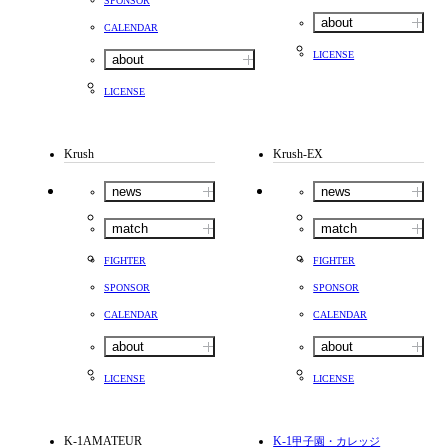
SPONSOR
about
CALENDAR
LICENSE
about
LICENSE
Krush
Krush-EX
news
news
match
match
FIGHTER
FIGHTER
SPONSOR
SPONSOR
CALENDAR
CALENDAR
about
about
LICENSE
LICENSE
K-1AMATEUR
K-1
甲子園・カレッジ