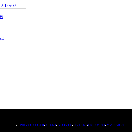
・カレッジ
DS
SE
PRIVACYPOLICY
TERMS
CONTACT
RECRUIT
COMPANY
MISSION