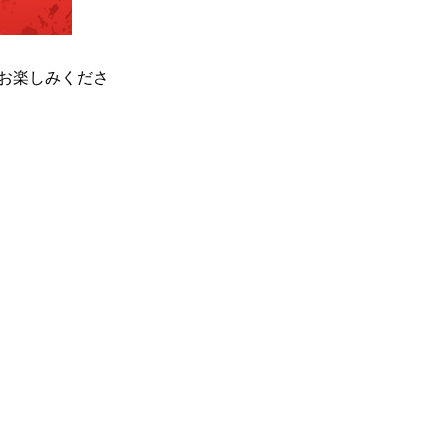
e”でお楽しみくださ
一覧
X(JP)
X(Krush)
X(アマチュア大会)
ア
Instagram(JP)
カレッジ
TikTok(JP)
DS
LINE(JP)
（グッ
Youtube(JP)
）
Facebook(JP)
チケッ
X(En)
）
Instagram(EN)
ポスタ
Youtube(EN)
Podcast(EN)
真）
weibo(CH)
画）
Official site(EN)
-1ジ
ァンクラ
K-1
の理念