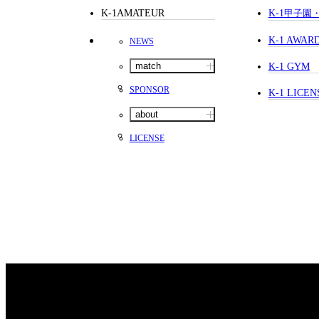
K-1AMATEUR
K-1
甲子園
K-1 AWAR
NEWS
match
K-1 GYM
SPONSOR
K-1 LICEN
about
LICENSE