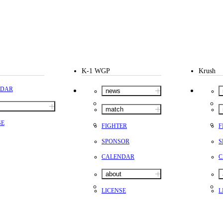
K-1 WGP
Krush
NDAR
news
match
SE
FIGHTER
F
SPONSOR
S
CALENDAR
C
about
LICENSE
L