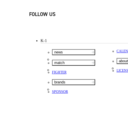
FOLLOW US
K-1
CALE
news
about
match
LICEN
FIGHTER
brands
SPONSOR