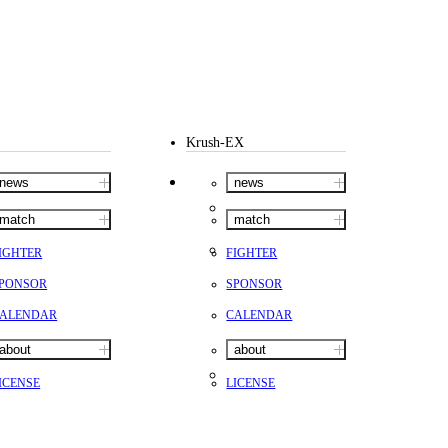
Krush-EX
news
news
match
match
IGHTER
FIGHTER
PONSOR
SPONSOR
ALENDAR
CALENDAR
about
about
ICENSE
LICENSE