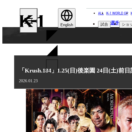
ALL
K-1 WORLD GP
K-
選手
試合
ショ
1
English
「Krush.184」1.25(日)後楽園 24日(土)前
2026.01.23