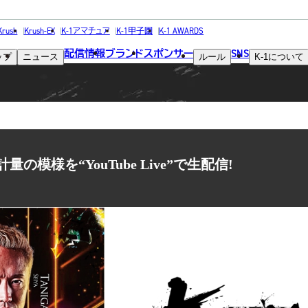
NEWS
Krush
Krush-EX
K-1アマチュア
K-1甲子園
K-1 AWARDS
配信情報
ブランド
スポンサー
SNS
ップ
ニュース
ルール
K-1
について
ニュース
日計量の模様を“YouTube Live”で生配信!