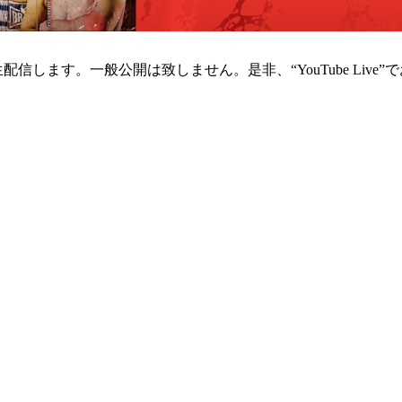
el」にて生配信します。一般公開は致しません。是非、“YouTube Liv
総合トップ
K-1 WGP
Krush
Krush-EX
K-1
アマチュ
K-1
甲子園・
K-1 AWAR
K-
1.SHOP
ズ
K-
（
1.SHOP
ト
ギャラリー（
ー）
ギャラリー（写
ギャラリー（動
K-1
（K
GYM
ム）
K-
（フ
1.CLUB
ブ）