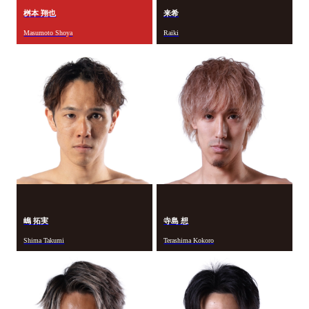
桝本 翔也
来希
Masumoto Shoya
Raiki
嶋 拓実
寺島 想
Shima Takumi
Terashima Kokoro