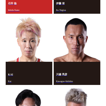
石田 協
伊藤 渚
Ishida Kano
Ito Nagisa
川越 亮彦
KAI
Kai
Kawagoe Akihiko