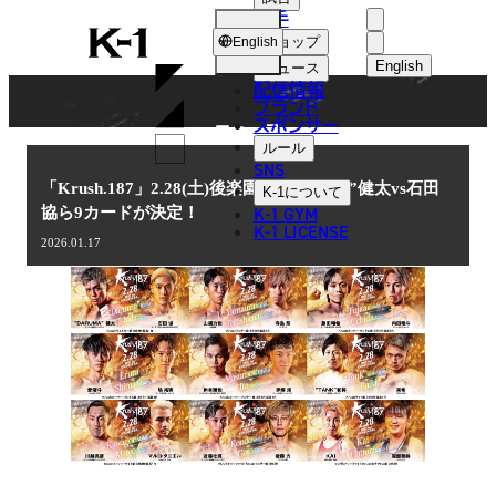
選手
NEWS
K-
ショップ
English
1
English
ニュース
配信情報
日本語
ブランド
スポンサー
ニュース
English
ルール
SNS
한국어
「Krush.187」2.28(土)後楽園 “DARUMA”健太vs石田
K-1
について
K-1 GYM
協ら9カードが決定！
中文（简体
K-1 LICENSE
2026.01.17
中文（繁體
ไทย
العربية