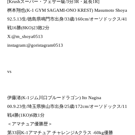
[Krushスーパー・フェザー級/3分3R・延長1R]
桝本翔也(K-1 GYM SAGAMI-ONO KREST) Masumoto Shoya
92.5.13生/徳島県鳴門市出身/33歳/160cm/オーソドックス/41
戦16勝(8KO)23敗2分
X:@m_shoya0513
instagram:@goristagram0513
vs
伊藤渚(K-1ジム川口ブルードラゴン) Ito Nagisa
00.9.23生/埼玉県狭山市出身/25歳/172cm/オーソドックス/11
戦4勝(1KO)6敗1分
＜アマチュア優勝歴＞
第33回K-1アマチュア チャレンジAクラス -60kg優勝