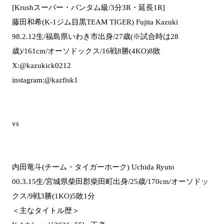
[Krushスーパー・バンタム級/3分3R・延長1R]
藤田和希(K-1ジム目黒TEAM TIGER) Fujita Kazuki
98.2.12生/福島県いわき市出身/27歳(※試合時は28
歳)/161cm/オーソドックス/16戦8勝(4KO)8敗
X:@kazukick0212
instagram:@kazfisk1
vs
内田竜斗(チーム・タイガーホーク) Uchida Ryuto
00.3.15生/宮城県柴田郡柴田町出身/25歳/170cm/オーソドッ
クス/9戦3勝(1KO)5敗1分
＜主なタイトル歴＞