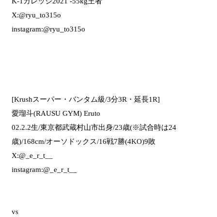
K-1カレッジ2021 -55kg王者
X:@ryu_to315o
instagram:@ryu_to315o
[Krushスーパー・バンタム級/3分3R・延長1R]
愛瑠斗(RAUSU GYM) Eruto
02.2.2生/東京都武蔵村山市出身/23歳(※試合時は24
歳)/168cm/オーソドックス/16戦7勝(4KO)9敗
X:@_e_r_t__
instagram:@_e_r_t__
vs