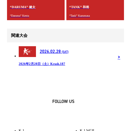
“DARUMA” 健太
“TANK” 和将
“Daruma” Kenta
“Tank” Kazumasa
関連大会
2026.02.28
(SAT)
2026年2月28日（土）Krush.187
FOLLOW US
K-1
K-1 WGP