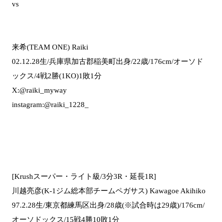
vs
来希(TEAM ONE) Raiki
02.12.28生/兵庫県加古郡稲美町出身/22歳/176cm/オーソド
ックス/4戦2勝(1KO)1敗1分
X:@raiki_myway
instagram:@raiki_1228_
[Krushスーパー・ライト級/3分3R・延長1R]
川越亮彦(K-1ジム総本部チームペガサス) Kawagoe Akihiko
97.2.28生/東京都練馬区出身/28歳(※試合時は29歳)/176cm/
オーソドックス/15戦4勝10敗1分