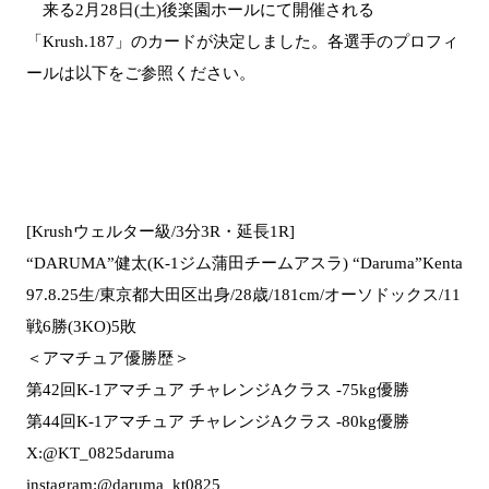
来る2月28日(土)後楽園ホールにて開催される
「Krush.187」のカードが決定しました。各選手のプロフィ
ールは以下をご参照ください。
[Krushウェルター級/3分3R・延長1R]
“DARUMA”健太(K-1ジム蒲田チームアスラ) “Daruma”Kenta
97.8.25生/東京都大田区出身/28歳/181cm/オーソドックス/11
戦6勝(3KO)5敗
＜アマチュア優勝歴＞
第42回K-1アマチュア チャレンジAクラス -75kg優勝
第44回K-1アマチュア チャレンジAクラス -80kg優勝
X:@KT_0825daruma
instagram:@daruma_kt0825