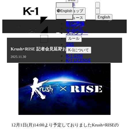
選手
NEWS
K-
ショップ
English
1
English
ニュース
配信情報
日本語
ブランド
スポンサー
ニュース
English
ルール
SNS
한국어
Krush×RISE 記者会見延期お知らせ
K-1
について
K-1 GYM
2025.11.30
中文（简体
K-1 LICENSE
中文（繁體
ไทย
العربية
12月1日(月)14:00より予定しておりましたKrush×RISEの