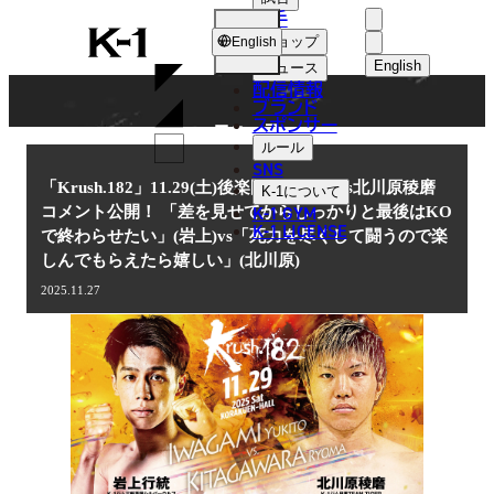
選手
NEWS
K-
ショップ
English
1
English
ニュース
配信情報
日本語
ブランド
スポンサー
ニュース
English
ルール
SNS
한국어
「Krush.182」11.29(土)後楽園 岩上行統vs北川原稜磨
K-1
について
K-1 GYM
コメント公開！ 「差を見せてからしっかりと最後はKO
中文（简体
K-1 LICENSE
で終わらせたい」(岩上)vs「死力を尽くして闘うので楽
しんでもらえたら嬉しい」(北川原)
中文（繁體
2025.11.27
ไทย
العربية