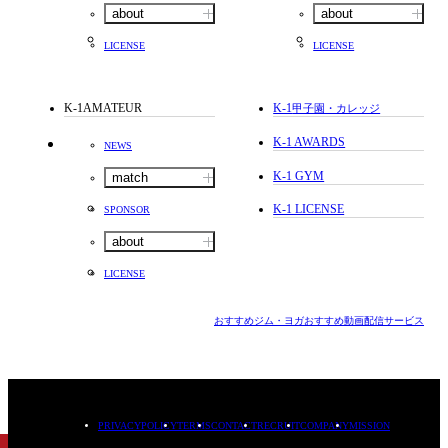
about
about
LICENSE
LICENSE
K-1AMATEUR
K-1
甲子園・カレッジ
K-1 AWARDS
NEWS
K-1 GYM
match
K-1 LICENSE
SPONSOR
about
LICENSE
おすすめジム・ヨガ
おすすめ動画配信サービス
PRIVACYPOLICY
TERMS
CONTACT
RECRUIT
COMPANY
MISSION