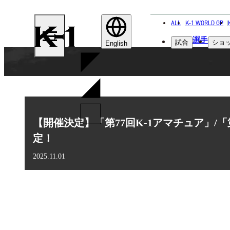
ALL
K-1 WORLD GP
K-
選手
試合
ショ
1
English
【開催決定】「第77回K-1アマチュア」/「
定！
2025.11.01