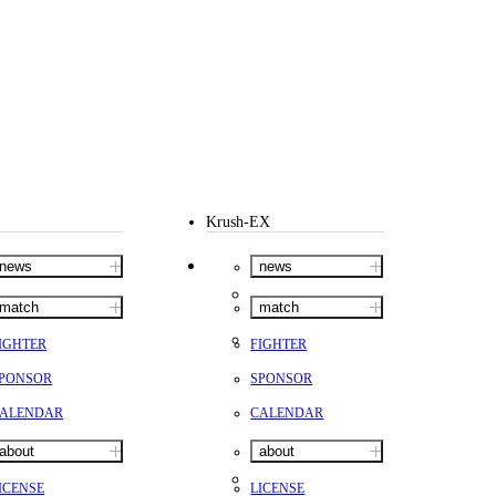
Krush-EX
news
news
match
match
IGHTER
FIGHTER
PONSOR
SPONSOR
ALENDAR
CALENDAR
about
about
ICENSE
LICENSE