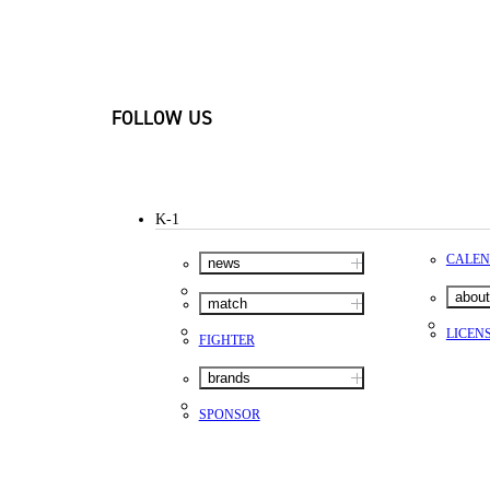
FOLLOW US
K-1
CALE
news
about
match
LICEN
FIGHTER
brands
SPONSOR