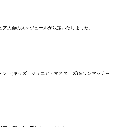
K-1
アマチュ
K-1
甲子園・
K-1 AWAR
K-
1.SHOP
ズ
K-
（
マチュア大会のスケジュールが決定いたしました。
1.SHOP
ト
ギャラリー（
ー）
ギャラリー（写
ギャラリー（動
K-1
（K
GYM
ム）
K-
（フ
1.CLUB
ブ）
ナメント(キッズ・ジュニア・マスターズ)＆ワンマッチ～
K-1 WGP
ル
Krush公式
Krush-EX
ル
K-1アマチュ
ル
K-1甲子園・