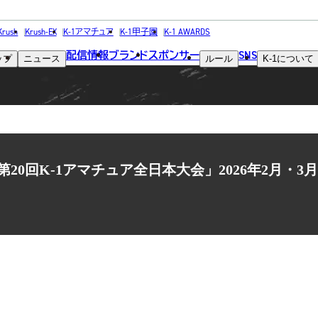
NEWS
Krush
Krush-EX
K-1アマチュア
K-1甲子園
K-1 AWARDS
配信情報
ブランド
スポンサー
SNS
ップ
ニュース
ルール
K-1
について
ニュース
第20回K-1アマチュア全日本大会」2026年2月・3