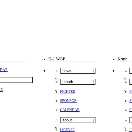
K-1 WGP
Krush
NDAR
news
match
SE
FIGHTER
F
SPONSOR
S
CALENDAR
C
about
LICENSE
L