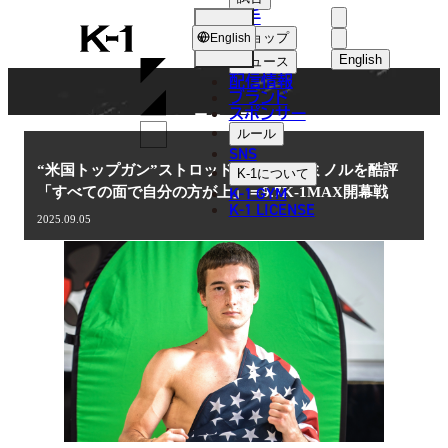
選手
NEWS
K-
ショップ
English
1
English
ニュース
配信情報
日本語
ブランド
スポンサー
ニュース
English
ルール
SNS
한국어
“米国トップガン”ストロッドマン、木村ミノルを酷評
K-1
について
K-1 GYM
「すべての面で自分の方が上」＝9.7K-1MAX開幕戦
中文（简体
K-1 LICENSE
2025.09.05
中文（繁體
ไทย
العربية