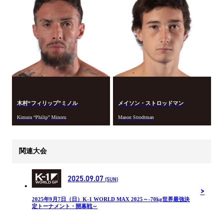
木村“フィリップ”ミノル
メイソン・ストロッドマン
Kimura “Philip” Minoru
Mason Strodtman
関連大会
2025.09.07
(SUN)
2025年9月7日（日）K-1 WORLD MAX 2025～-70kg世界最強決
定トーナメント・開幕戦～