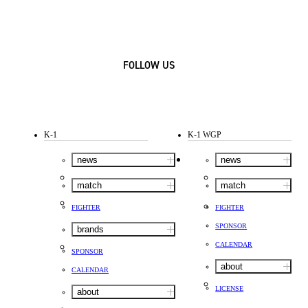
FOLLOW US
K-1
K-1 WGP
news
news
match
match
FIGHTER
FIGHTER
SPONSOR
brands
CALENDAR
SPONSOR
about
CALENDAR
LICENSE
about