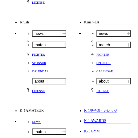
LICENSE
Krush
Krush-EX
news
news
match
match
FIGHTER
FIGHTER
SPONSOR
SPONSOR
CALENDAR
CALENDAR
about
about
LICENSE
LICENSE
K-1AMATEUR
K-1
甲子園・カレッジ
K-1 AWARDS
NEWS
K-1 GYM
match