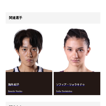
関連選手
池内 紀子
ソフィア・ツォラキドゥ
Ikeuchi Noriko
Sofia Tsolakidou