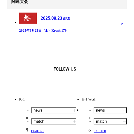
関連大会
2025.08.23
(SAT)
2025年8月23日（土）Krush.179
FOLLOW US
K-1
K-1 WGP
news
news
match
match
FIGHTER
FIGHTER