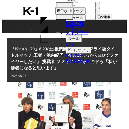
選手
NEWS
K-
ショップ
English
1
English
ニュース
配信情報
日本語
ブランド
スポンサー
ニュース
English
ルール
SNS
한국어
「Krush.179」8.23(土)後楽園 Krush女子フライ級タイ
K-1
について
K-1 GYM
トルマッチ 王者・池内紀子「今回はしっかりKOでファ
中文（简体
K-1 LICENSE
イヤーしたい」 挑戦者 ソフィア・ツォラキドゥ「私が
勝者になると思います」
中文（繁體
2025.08.22
ไทย
العربية