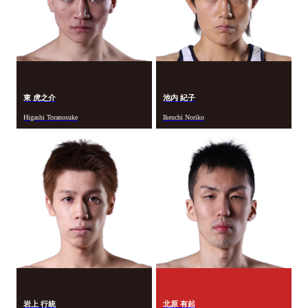
東 虎之介
池内 紀子
Higashi Toranosuke
Ikeuchi Noriko
岩上 行統
北原 有起