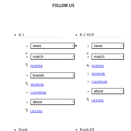
FOLLOW US
K-1
K-1 WGP
news
news
match
match
FIGHTER
FIGHTER
SPONSOR
brands
CALENDAR
SPONSOR
about
CALENDAR
LICENSE
about
LICENSE
Krush
Krush-EX