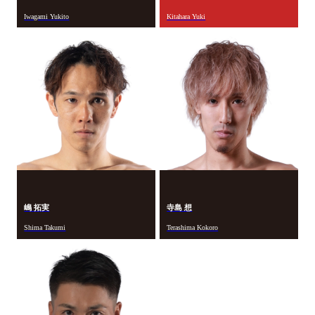
Iwagami Yukito
Kitahara Yuki
嶋 拓実
寺島 想
Shima Takumi
Terashima Kokoro