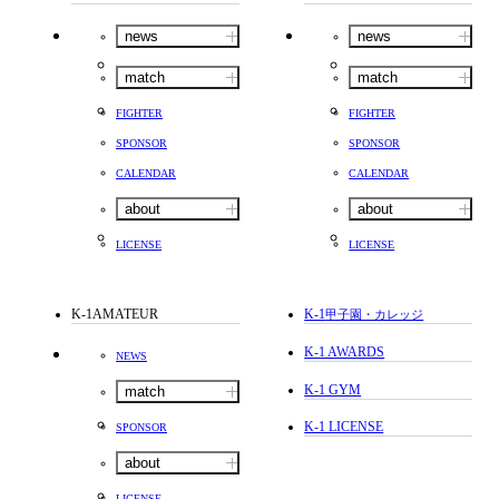
news
news
match
match
FIGHTER
FIGHTER
SPONSOR
SPONSOR
CALENDAR
CALENDAR
about
about
LICENSE
LICENSE
K-1AMATEUR
K-1
甲子園・カレッジ
K-1 AWARDS
NEWS
K-1 GYM
match
K-1 LICENSE
SPONSOR
about
LICENSE