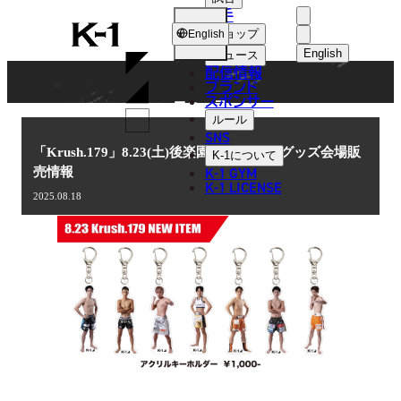
選手
NEWS
K-
ショップ
English
1
English
ニュース
配信情報
日本語
ブランド
スポンサー
ニュース
English
ルール
SNS
한국어
「Krush.179」8.23(土)後楽園ホール大会 グッズ会場販
K-1
について
K-1 GYM
売情報
中文（简体
K-1 LICENSE
2025.08.18
中文（繁體
ไทย
العربية