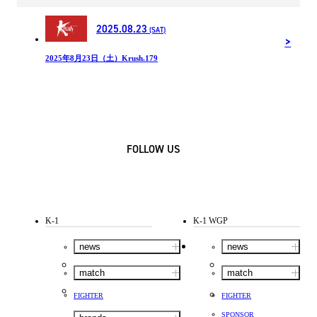
2025.08.23
(SAT)
2025年8月23日（土）Krush.179
FOLLOW US
K-1
K-1 WGP
news
news
match
match
FIGHTER
FIGHTER
SPONSOR