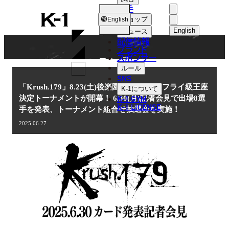
選手
NEWS
K-
ショップ
English
1
English
ニュース
配信情報
日本語
ブランド
スポンサー
ニュース
English
ルール
SNS
한국어
「Krush.179」8.23(土)後楽園 第5代Krushフライ級王座
K-1
について
K-1 GYM
決定トーナメントが開幕！ 6/30(月)記者会見で出場8選
中文（简体
K-1 LICENSE
手を発表、トーナメント組合せ抽選会を実施！
中文（繁體
2025.06.27
ไทย
العربية