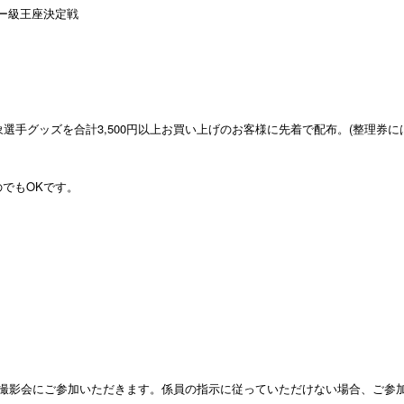
1.SHOP
ズ
ーザー級王座決定戦
K-
（
1.SHOP
ト
ギャラリー（
ー）
ギャラリー（写
ギャラリー（動
K-1
（K
GYM
ム）
対象選手グッズを合計3,500円以上お買い上げのお客様に先着で配布。(整理券
K-
（フ
1.CLUB
ブ）
でもOKです。
K-1 WGP
ル
Krush公式
Krush-EX
ル
K-1アマチュ
ル
K-1甲子園・
ルール
＆撮影会にご参加いただきます。係員の指示に従っていただけない場合、ご参