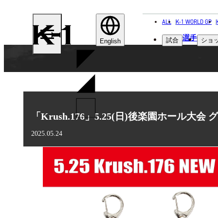
ALL
K-1 WORLD GP
K-
選手
試合
ショ
1
English
「Krush.176」5.25(日)後楽園ホール大
2025.05.24