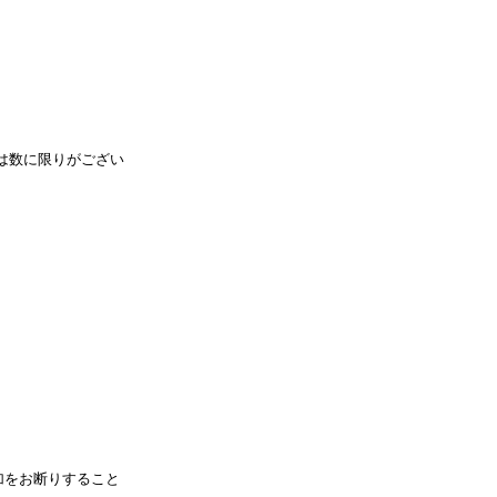
）
Facebook(JP)
チケッ
X(En)
）
Instagram(EN)
ポスタ
Youtube(EN)
Podcast(EN)
真）
weibo(CH)
画）
Official site(EN)
-1ジ
には数に限りがござい
ァンクラ
K-1
の理念
K-1
とは
K-1 WGP
とは
Krush
とは
Krush-EX
とは
K-1
アマチュアとは
公式ルー
K-
甲子園・カレッジ
1
とは
ルール
K-1 AWARDS
とは
公式ルー
■ ガールズ
ガールズ一
アルー
覧
K-
ガール
カレッジ
1
ズ
Krush
ガー
ルズ
加をお断りすること