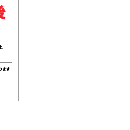
一覧
X(JP)
X(Krush)
X(アマチュア大会)
ア
Instagram(JP)
カレッジ
TikTok(JP)
DS
LINE(JP)
（グッ
Youtube(JP)