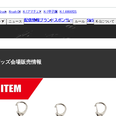
NEWS
Krush
Krush-EX
K-1アマチュア
K-1甲子園
K-1 AWARDS
配信情報
ブランド
スポンサー
SNS
ップ
ニュース
ルール
K-1
について
ニュース
会 グッズ会場販売情報