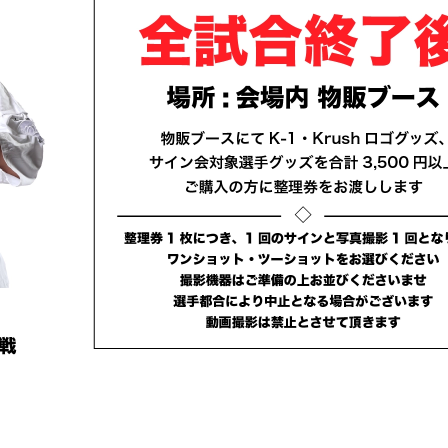
総合トップ
K-1 WGP
Krush
Krush-EX
K-1
アマチュ
K-1
甲子園・
K-1 AWAR
K-