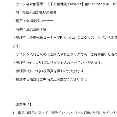
・サイン会対象選手：【千原整骨院 Presents】第3代Krushクル
（谷川聖哉×山口翔大)の勝者
・場所：会場物販コーナー
・時間：全試合終了後
・整理券：会場物販コーナーでK-1、Krushロゴグッズ、サイン会
ます)
・サインを入れるものはご購入されたグッズでも、ご持参頂いたもの
・整理券1枚につき1点にサインを入れさせていただきます。
・整理券1枚につき1枚写真を撮影いただけます
・撮影する機器はご準備の上お並びくださいませ
【注意事項】
1．係員の指示に従ってご整列ください。お並び頂いた順にサイン