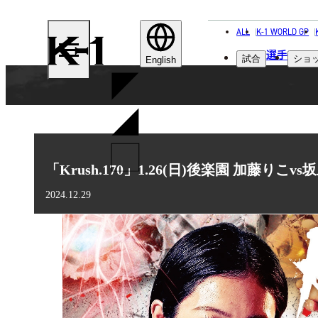
ALL
K-1 WORLD GP
K-
選手
試合
ショ
1
English
「Krush.170」1.26(日)後楽園 加藤りこ
2024.12.29