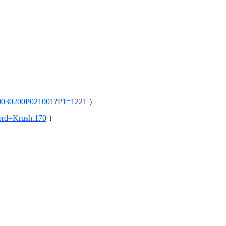
K-1 WGP
ル
Krush公式
Krush-EX
ル
K-1アマチュ
ル
K-1甲子園・
ルール
5-P0030200P021001?P1=1221
）
試合日程
word=Krush.170
）
試合結果
チケット
グッズ
全て
イベント
トピックス