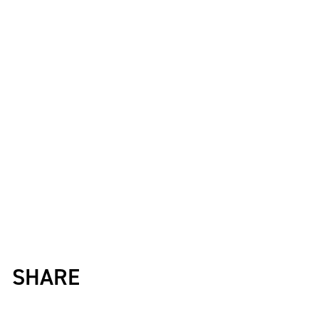
K-1
アマチュアとは
公式ルー
K-
甲子園・カレッジ
1
とは
ルール
K-1 AWARDS
とは
公式ルー
■ ガールズ
ガールズ一
アルー
覧
K-
ガール
カレッジ
1
ズ
Krush
ガー
ルズ
SHARE