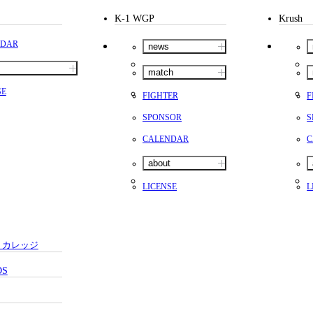
K-1 WGP
Krush
NDAR
news
match
SE
FIGHTER
F
SPONSOR
S
CALENDAR
C
about
LICENSE
L
・カレッジ
DS