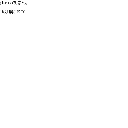
☆Krush初参戦
1戦1勝(1KO)
総合トップ
K-1 WGP
Krush
Krush-EX
K-1
アマチュ
K-1
甲子園・
K-1 AWAR
K-
1.SHOP
ズ
K-
（
1.SHOP
ト
ギャラリー（
ー）
ギャラリー（写
ギャラリー（動
K-1
（K
GYM
ム）
K-
（フ
1.CLUB
ブ）