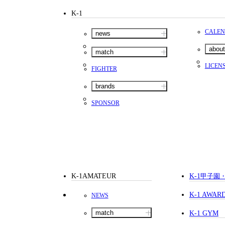
K-1
CALE
news
about
match
LICEN
FIGHTER
brands
SPONSOR
K-1AMATEUR
K-1
甲子園
K-1 AWAR
NEWS
match
K-1 GYM