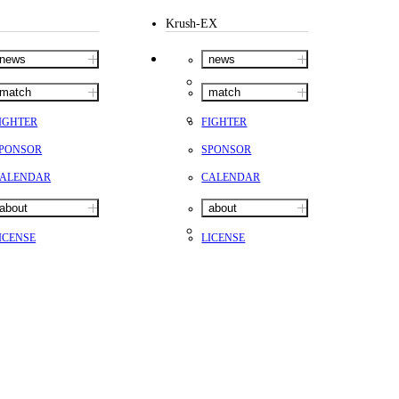
Krush-EX
news
news
match
match
IGHTER
FIGHTER
PONSOR
SPONSOR
ALENDAR
CALENDAR
about
about
ICENSE
LICENSE