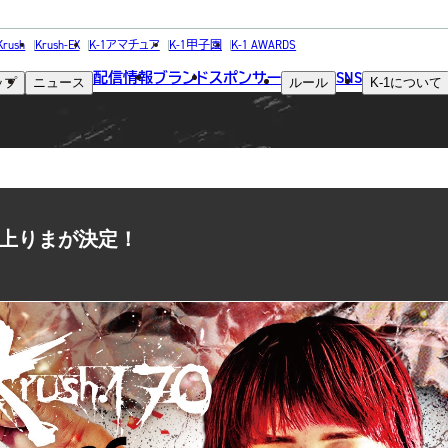
NEWS
Krush
Krush-EX
K-1アマチュア
K-1甲子園
K-1 AWARDS
配信情報
ブランド
スポンサー
SNS
ップ
ニュース
ルール
K-1
について
ニュース
vs坂上りまが決定！