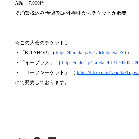
A席：7,000円
※消費税込み/全席指定/小学生からチケットが必要
☆この大会のチケットは
・「K-1.SHOP」 (
https://fan.pia.jp/K-1/ticket/detail/39
)
・「イープラス」 （
https://eplus.jp/sf/detail/013170000
・「ローソンチケット」 （
https://l-tike.com/search/?key
にて発売しております。