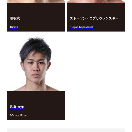
璃明武
ストーヤン・コプリヴレンスキー
Riamu
Stoyan Koprivlenski
和島 大海
Wajima Hiromi