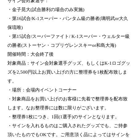
サイン会対象選手：
・金子晃大(試合勝利の場合のみ実施)
・第16試合/K-1スーパー・バンタム級の勝者(璃明武or大久
保琉唯)
・第15試合/スーパーファイト/ K-1スーパー・ウェルター級
の勝者(ストーヤン・コプリヴレンスキーor和島大海)
開催時間：大会終了後
対象商品：サイン会対象選手グッズ、もしくはK-1ロゴグッ
ズを2,500円以上お買い上げの方に整理券を1枚配布致しま
す。
・場所：会場内イベントコーナー
・対象商品をお買い上げのお客様に先着で整理券を配布致
します。なお整理券には数に限りがございます。
・整理券1枚につき、1回(1選手)のサインとなります。
・サインを入れるものはご購入されたグッズでも、ご持参
頂いたものでもOKです。ご用意頂く品によってはサインを