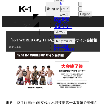
選手
NEWS
K-
ショップ
English
1
English
ニュース
配信情報
日本語
ブランド
スポンサー
ニュース
English
ルール
SNS
한국어
「K-1 WORLD GP」12.14(土)代々木 選手サイン会情報
K-1
について
K-1 GYM
2024.12.11
中文（简体
K-1 LICENSE
中文（繁體
ไทย
العربية
来る、12月14日(土)国立代々木競技場第一体育館で開催さ