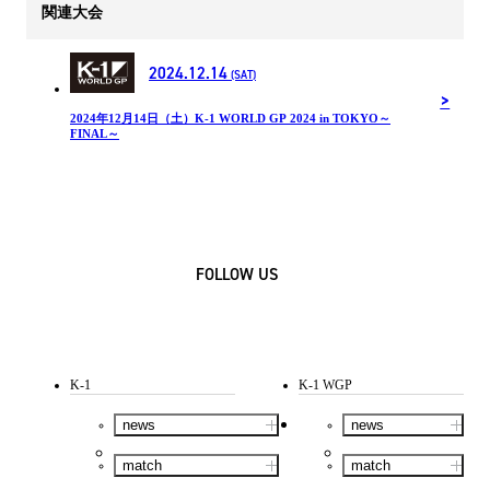
関連大会
2024.12.14
(SAT)
2024年12⽉14⽇（土）K-1 WORLD GP 2024 in TOKYO～
FINAL～
FOLLOW US
K-1
K-1 WGP
news
news
match
match