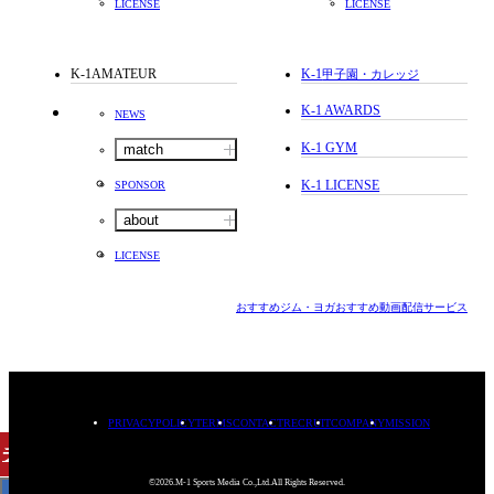
LICENSE
LICENSE
K-1AMATEUR
K-1
甲子園・カレッジ
K-1 AWARDS
NEWS
K-1 GYM
match
K-1 LICENSE
SPONSOR
about
LICENSE
おすすめジム・ヨガ
おすすめ動画配信サービス
PRIVACYPOLICY
TERMS
CONTACT
RECRUIT
COMPANY
MISSION
チケット
購入
©2026.M-1 Sports Media Co.,Ltd.All Rights Reserved.