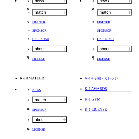
news
news
match
match
FIGHTER
FIGHTER
SPONSOR
SPONSOR
CALENDAR
CALENDAR
about
about
LICENSE
LICENSE
K-1AMATEUR
K-1
甲子園・カレッジ
K-1 AWARDS
NEWS
K-1 GYM
match
K-1 LICENSE
SPONSOR
about
LICENSE