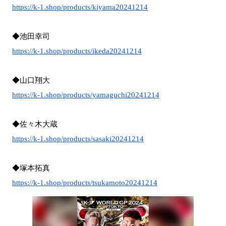
https://k-1.shop/products/kiyama20241214
◆池田幸司
https://k-1.shop/products/ikeda20241214
◆山口翔大
https://k-1.shop/products/yamaguchi20241214
◆佐々木大蔵
https://k-1.shop/products/sasaki20241214
◆塚本拓真
https://k-1.shop/products/tsukamoto20241214