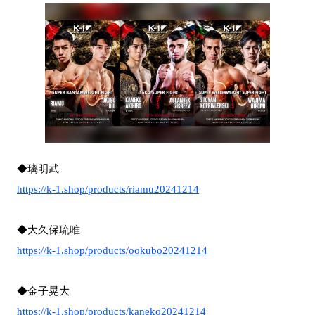
◆璃明武
https://k-1.shop/products/riamu20241214
◆大久保琉唯
https://k-1.shop/products/ookubo20241214
◆金子晃大
https://k-1.shop/products/kaneko20241214