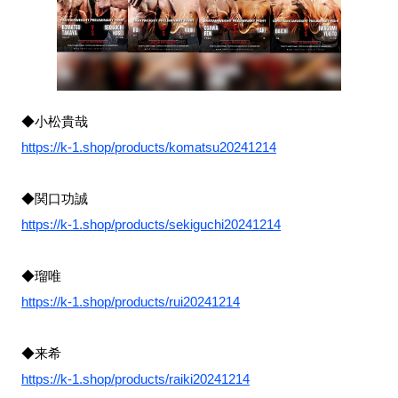
◆小松貴哉
https://k-1.shop/products/komatsu20241214
◆関口功誠
https://k-1.shop/products/sekiguchi20241214
◆瑠唯
https://k-1.shop/products/rui20241214
◆来希
https://k-1.shop/products/raiki20241214