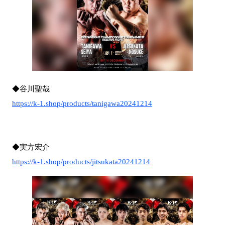
◆谷川聖哉
https://k-1.shop/products/tanigawa20241214
◆実方宏介
https://k-1.shop/products/jitsukata20241214