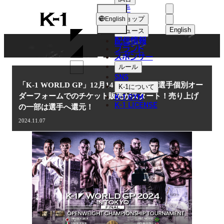
選手
NEWS
K-
ショップ
English
1
English
ニュース
配信情報
日本語
ブランド
スポンサー
ニュース
English
ルール
SNS
한국어
「K-1 WORLD GP」12月14日(土)代々木 選手個別オー
K-1
について
K-1 GYM
ダーフォームでのチケット販売がスタート！売り上げ
中文（简体
K-1 LICENSE
の一部は選手へ還元！
中文（繁體
2024.11.07
ไทย
العربية