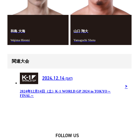
和島 大海
山口 翔大
Wajima Hiromi
Yamaguchi Shota
関連大会
2024.12.14
(SAT)
2024年12⽉14⽇（土）K-1 WORLD GP 2024 in TOKYO～
FINAL～
FOLLOW US