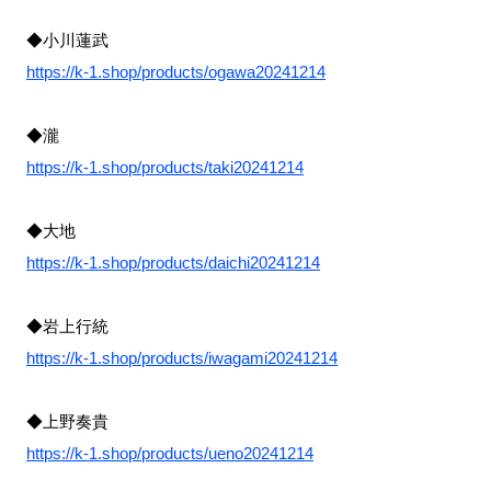
◆小川蓮武
https://k-1.shop/products/ogawa20241214
◆瀧
https://k-1.shop/products/taki20241214
◆大地
https://k-1.shop/products/daichi20241214
◆岩上行統
https://k-1.shop/products/iwagami20241214
◆上野奏貴
https://k-1.shop/products/ueno20241214