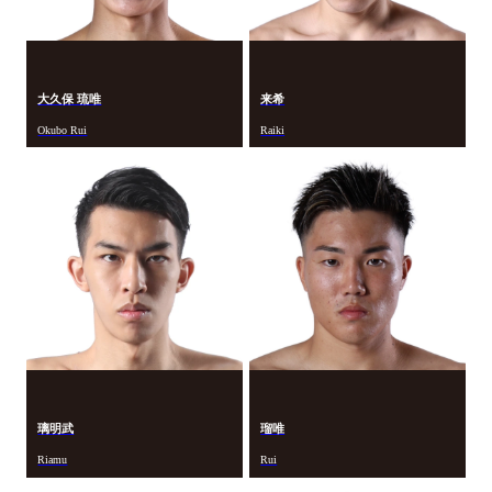
大久保 琉唯
来希
Okubo Rui
Raiki
璃明武
瑠唯
Riamu
Rui