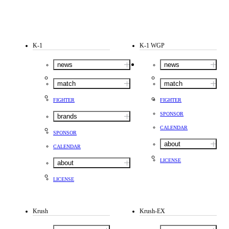
K-1
K-1 WGP
news
news
match
match
FIGHTER
FIGHTER
SPONSOR
brands
CALENDAR
SPONSOR
about
CALENDAR
LICENSE
about
LICENSE
Krush
Krush-EX