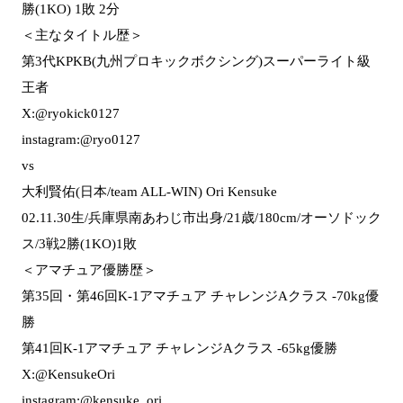
勝(1KO) 1敗 2分
＜主なタイトル歴＞
第3代KPKB(九州プロキックボクシング)スーパーライト級
王者
X:@ryokick0127
instagram:@ryo0127
vs
大利賢佑(日本/team ALL-WIN) Ori Kensuke
02.11.30生/兵庫県南あわじ市出身/21歳/180cm/オーソドック
ス/3戦2勝(1KO)1敗
＜アマチュア優勝歴＞
第35回・第46回K-1アマチュア チャレンジAクラス -70kg優
勝
第41回K-1アマチュア チャレンジAクラス -65kg優勝
X:@KensukeOri
instagram:@kensuke_ori