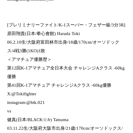
[プレリミナリーファイト/K-1スーパー・フェザー級/3分3R]
原田翔貴(日本/拳心會館) Harada Toki
06.2.10生/大阪府富田林市出身/18歳/170cm/オーソドック
ス/4戦3勝(1KO)1敗
＜アマチュア優勝歴＞
第12回K-1アマチュア全日本大会 チャレンジAクラス -60kg
優勝
第41回K-1アマチュア チャレンジAクラス -60kg優勝
X:@Tokifighter
instagram:@htk.021
vs
健真(日本/BLACK☆Jr) Tatsuma
03.11.22生/大阪府大阪市出身/21歳/170cm/オーソドックス/