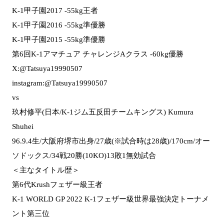
K-1甲子園2017 -55kg王者
K-1甲子園2016 -55kg準優勝
K-1甲子園2015 -55kg準優勝
第6回K-1アマチュア チャレンジAクラス -60kg優勝
X:@Tatsuya19990507
instagram:@Tatsuya19990507
vs
玖村修平(日本/K-1ジム五反田チームキングス) Kumura
Shuhei
96.9.4生/大阪府堺市出身/27歳(※試合時は28歳)/170cm/オー
ソドックス/34戦20勝(10KO)13敗1無効試合
＜主なタイトル歴＞
第6代Krushフェザー級王者
K-1 WORLD GP 2022 K-1フェザー級世界最強決定トーナメ
ント第三位