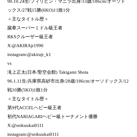
90.10.24生/フィリピン・マニラ出身/33歳/186cm/オーソド
ックス/27戦15勝(6KO)11敗1分
＜主なタイトル歴＞
蹴拳スーパーミドル級王者
RKSクルーザー級王者
X:@AKIRAjr1990
instagram:@akirajr_k1
vs
滝上正太(日本/聖空会館) Takigami Shota
96.1.11生/兵庫県高砂市出身/28歳/186cm/オーソドックス/12
戦10勝(5KO)1敗1分
＜主なタイトル歴＞
第9代ACCELヘビー級王者
初代NARIAGARIヘビー級トーナメント優勝
X:@seikuukai0111
instagram:@seikuukai0111