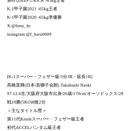
第6代DEEP☆KICK -63kg王者
K-1甲子園2021 -65kg王者
K-1甲子園2020 -65kg準優勝
X:@frmy_hr
instagram:@f_haru0609
[K-1スーパー・フェザー級/3分3R・延長1R]
髙橋直輝(日本/若獅子会館) Takahashi Naoki
97.12.6生/大阪府大阪市出身/26歳/170cm/オーソドックス/28
戦18勝(5KO)8敗2分
＜主なタイトル歴＞
第11代Krushスーパー・フェザー級王者
初代ACCELバンタム級王者