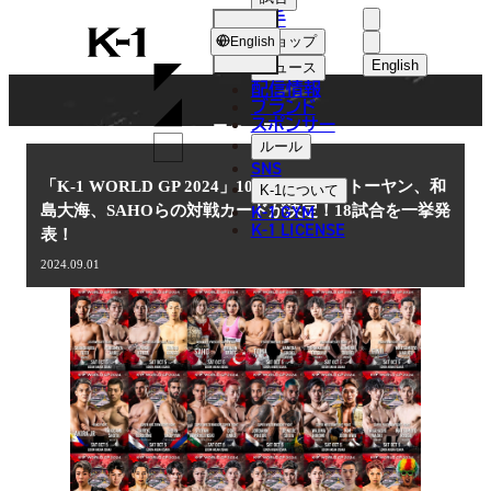
選手
NEWS
K-
ショップ
English
1
English
ニュース
配信情報
日本語
ブランド
スポンサー
ニュース
English
ルール
SNS
한국어
「K-1 WORLD GP 2024」10.5(土)大阪 ストーヤン、和
K-1
について
K-1 GYM
島大海、SAHOらの対戦カードが決定！18試合を一挙発
中文（简体
K-1 LICENSE
表！
中文（繁體
2024.09.01
ไทย
العربية