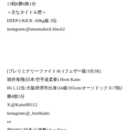
13戦6勝6敗1分
＜主なタイトル歴＞
DEEP☆KICK -60kg級 3位
instagram:@tatsumakick.black2
[プレリミナリーファイト/K-1フェザー級/3分3R]
堀井海飛(日本/空手道柔拳) Horii Kaito
00.1.12生/大阪府堺市出身/24歳/165cm/オーソドックス/7戦2
勝4敗1分
X:@KaitoH0112
instagram:@_horiikaito
vs
岩KING(日本/心将塾) Iwa King