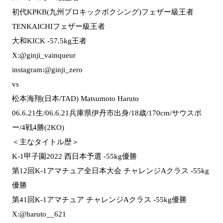
初代KPKB(九州プロキックボクシング)フェザー級王者
TENKAICHIフェザー級王者
大和KICK -57.5kg王者
X:@ginji_vainqueur
instagram:@ginji_zero
vs
松本海翔(日本/TAD) Matsumoto Haruto
06.6.21生/06.6.21兵庫県伊丹市出身/18歳/170cm/サウスポ
ー/4戦4勝(2KO)
＜主なタイトル歴＞
K-1甲子園2022 西日本予選 -55kg優勝
第12回K-1アマチュア全日本大会 チャレンジAクラス -55kg
優勝
第41回K-1アマチュア チャレンジAクラス -55kg優勝
X:@haruto__621