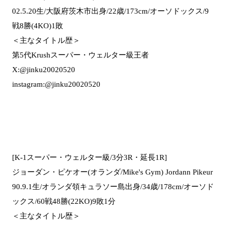
02.5.20生/大阪府茨木市出身/22歳/173cm/オーソドックス/9
戦8勝(4KO)1敗
＜主なタイトル歴＞
第5代Krushスーパー・ウェルター級王者
X:@jinku20020520
instagram:@jinku20020520
[K-1スーパー・ウェルター級/3分3R・延長1R]
ジョーダン・ピケオー(オランダ/Mike's Gym) Jordann Pikeur
90.9.1生/オランダ領キュラソー島出身/34歳/178cm/オーソド
ックス/60戦48勝(22KO)9敗1分
＜主なタイトル歴＞