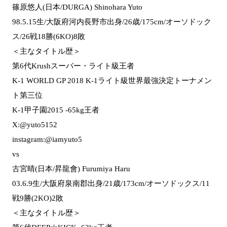
篠原悠人(日本/DURGA) Shinohara Yuto
98.5.15生/大阪府河内長野市出身/26歳/175cm/オーソドック
ス/26戦18勝(6KO)8敗
＜主なタイトル歴＞
第6代Krushスーパー・ライト級王者
K-1 WORLD GP 2018 K-1ライト級世界最強決定トーナメン
ト第三位
K-1甲子園2015 -65kg王者
X:@yuto5152
instagram:@iamyuto5
vs
古宮晴(日本/昇龍會) Furumiya Haru
03.6.9生/大阪府泉南郡出身/21歳/173cm/オーソドックス/11
戦9勝(2KO)2敗
＜主なタイトル歴＞