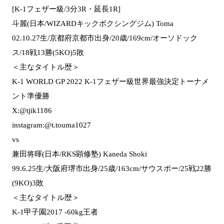
[K-1フェザー級/3分3R・延長1R]
斗麗(日本/WIZARDキックボクシングジム) Toma
02.10.27生/京都府京都市出身/20歳/169cm/オーソドック
ス/18戦13勝(5KO)5敗
＜主なタイトル歴＞
K-1 WORLD GP 2022 K-1フェザー級世界最強決定トーナメ
ント準優勝
X:@tjik1186
instagram:@t.touma1027
vs
兼田将暉(日本/RKS顕修塾) Kaneda Shoki
99.6.25生/大阪府堺市出身/25歳/163cm/サウスポー/25戦22勝
(9KO)3敗
＜主なタイトル歴＞
K-1甲子園2017 -60kg王者