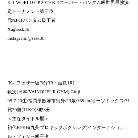
K-1 WORLD GP 2019 K-1スーパー・バンタム級世界最強決
定トーナメント第三位
元NJKFバンタム級王者
X:@sssk3b
instagram:@sssk3b
[K-1フェザー級/3分3R・延長1R]
銀次(日本/VAINQUEUR GYM) Ginji
95.7.20生/福岡県飯塚市出身/29歳/169cm/オーソドックス/31
戦20勝(11KO)8敗3分
＜主なタイトル歴＞
初代KPKB(九州プロキックボクシング)インターナショナ
ル・フェザー級王者