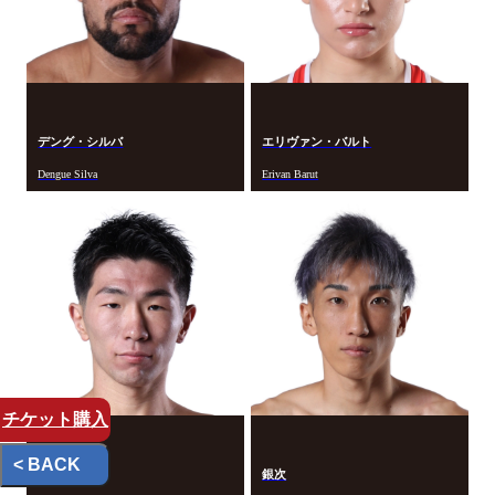
デング・シルバ
エリヴァン・バルト
Dengue Silva
Erivan Barut
チケット
購入
< BACK
古宮 晴
銀次