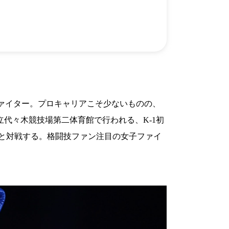
）
Facebook(JP)
チケッ
X(En)
）
Instagram(EN)
ポスタ
Youtube(EN)
Podcast(EN)
真）
weibo(CH)
画）
Official site(EN)
-1ジ
ァンクラ
K-1
の理念
K-1
とは
K-1 WGP
とは
ァイター。プロキャリアこそ少ないものの、
Krush
とは
Krush-EX
とは
立代々木競技場第二体育館で行われる、K-1初
K-1
アマチュアとは
公式ルー
K-
甲子園・カレッジ
kle美穂と対戦する。格闘技ファン注目の女子ファイ
1
とは
ルール
K-1 AWARDS
とは
公式ルー
■ ガールズ
ガールズ一
アルー
覧
K-
ガール
カレッジ
1
ズ
Krush
ガー
ルズ