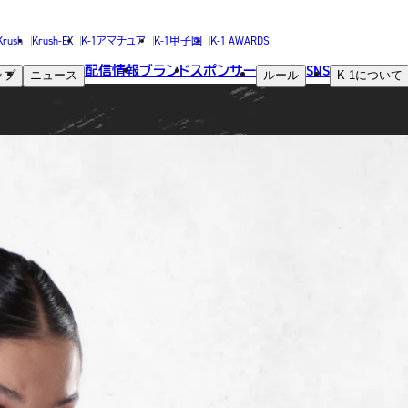
FIGHTER
Krush
Krush-EX
K-1アマチュア
K-1甲子園
K-1 AWARDS
配信情報
ブランド
スポンサー
SNS
ップ
ニュース
ルール
K-1
について
選手