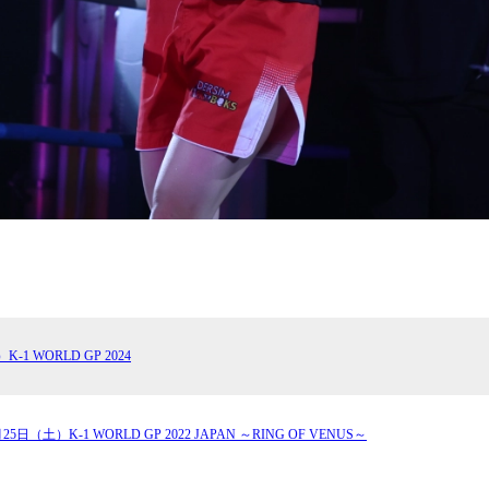
-1 WORLD GP 2024
月25日（土）K-1 WORLD GP 2022 JAPAN ～RING OF VENUS～