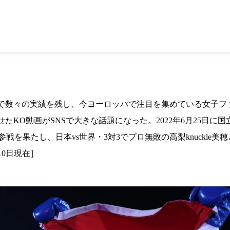
1.SHOP
ズ
K-
（
1.SHOP
ト
ギャラリー（
ー）
ギャラリー（写
ギャラリー（動
K-1
（K
GYM
ム）
K-
（フ
1.CLUB
ブ）
で数々の実績を残し、今ヨーロッパで注目を集めている女子フ
KO動画がSNSで大きな話題になった。2022年6月25日に国
K-1 WGP
でK-1初参戦を果たし、日本vs世界・3対3でプロ無敗の高梨knuc
ル
Krush公式
10日現在］
Krush-EX
ル
K-1アマチュ
ル
K-1甲子園・
ルール