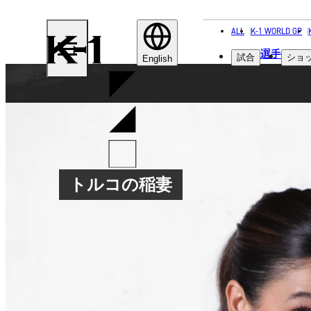
ALL
K-1 WORLD GP
K-
選手
試合
ショ
1
English
トルコの稲妻