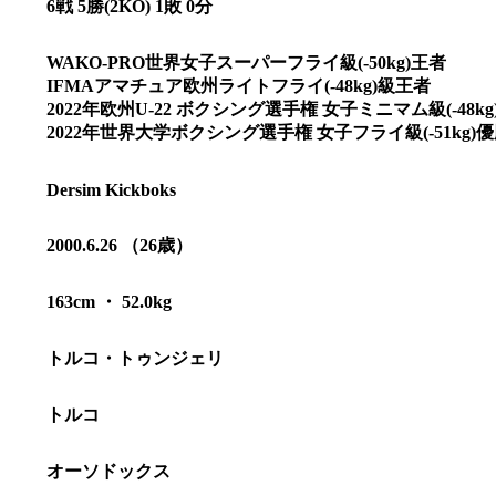
6戦 5勝(2KO) 1敗 0分
WAKO-PRO世界女子スーパーフライ級(-50kg)王者
IFMAアマチュア欧州ライトフライ(-48kg)級王者
2022年欧州U-22 ボクシング選手権 女子ミニマム級(-48kg
2022年世界大学ボクシング選手権 女子フライ級(-51kg)
Dersim Kickboks
2000.6.26 （26歳）
163cm ・ 52.0kg
トルコ・トゥンジェリ
総合トップ
K-1 WGP
Krush
Krush-EX
トルコ
K-1
アマチュ
K-1
甲子園・
K-1 AWAR
オーソドックス
K-