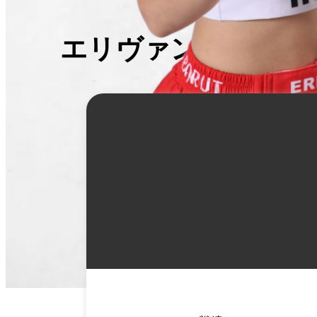
エリヴァン・バルト
詳
細
情
報