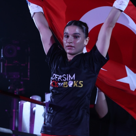
試合日程
試合結果
チケット
グッズ
全て
イベント
トピックス
メディア
チケット・グッズ
読みもの
コラム