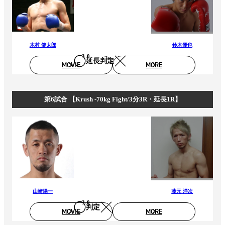
木村 健太郎
鈴木優也
3‐0
延長判定
MOVIE
MORE
第6試合 【Krush -70kg Fight/3分3R・延長1R】
山崎陽一
藤元 洋次
3‐0
判定
MOVIE
MORE