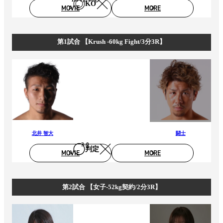
KO
MOVIE
MORE
第1試合 【Krush -60kg Fight/3分3R】
北井 智大
闘士
3‐0
判定
MOVIE
MORE
第2試合 【女子-52kg契約/2分3R】