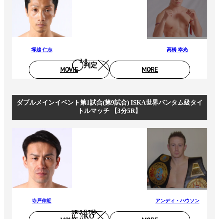
塚越 仁志
高橋 幸光
2-0
判定
MOVIE
MORE
ダブルメインイベント第1試合(第9試合) ISKA世界バンタム級タイ
トルマッチ 【3分5R】
寺戸伸近
アンディ・ハウソン
2R 2分7秒
KO