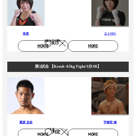
朱里
エミNFC
2R 1分6秒
KO
MOVIE
MORE
第3試合 【Krush -63kg Fight/3分3R】
栗原 圭佑
宇都宮 城
2-0
判定
MOVIE
MORE