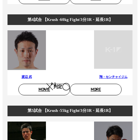
第4試合 【Krush -60kg Fight/3分3R・延長1R】
渡辺 武
翔・センチャイジム
0‐3
判定
MOVIE
MORE
第5試合 【Krush -55kg Fight/3分3R・延長1R】