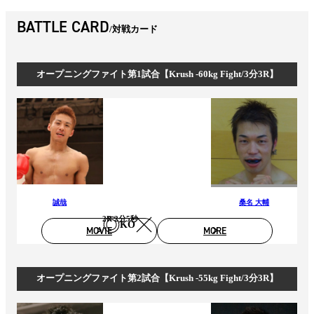
BATTLE CARD
対戦カード
オープニングファイト第1試合【Krush -60kg Fight/3分3R】
誠哉
桑名 大輔
2R 2分5秒
KO
MOVIE
MORE
オープニングファイト第2試合【Krush -55kg Fight/3分3R】