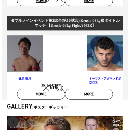
MOVIE
MORE
ダブルメインイベント第2試合(第10試合) Krush -63kg級タイトル
マッチ 【Krush -63kg Fight/3分3R】
梶原 龍児
トーマス・アダマンドポ
ウロス
2R 1分42秒
KO
MOVIE
MORE
GALLERY
ポスターギャラリー