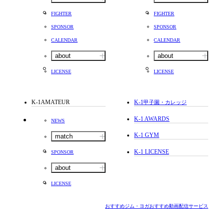
FIGHTER
FIGHTER
SPONSOR
SPONSOR
CALENDAR
CALENDAR
about
about
LICENSE
LICENSE
K-1AMATEUR
K-1
甲子園・カレッジ
K-1 AWARDS
NEWS
K-1 GYM
match
K-1 LICENSE
SPONSOR
about
LICENSE
おすすめジム・ヨガ
おすすめ動画配信サービス