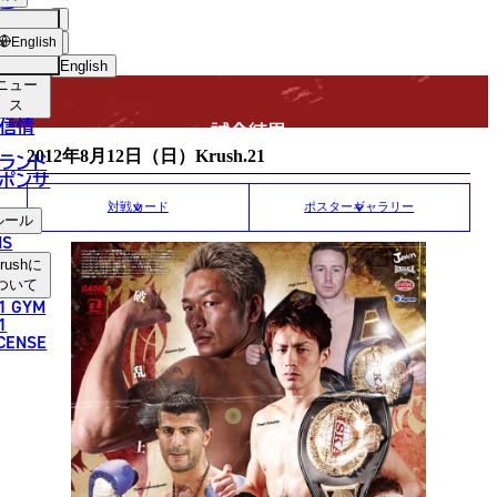
手
MATCH RESULT
USH
ショッ
English
プ
English
ニュー
日本語
ス
信情
試合結果
English
2012年8月12日（日）Krush.21
ランド
ポンサ
한국어
対戦カード
ポスターギャラリー
ルール
中文（简体）
NS
rush
に
中文（繁體）
ついて
1 GYM
ไทย
1
ICENSE
العربية