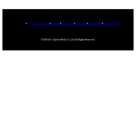
PRIVACYPOLICY
TERMS
CONTACT
RECRUIT
COMPANY
MISSION
©2026.M-1 Sports Media Co.,Ltd.All Rights Reserved.