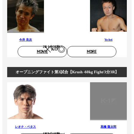
今井 良次
Yo-hei
2R 1分38秒
KO
MOVIE
MORE
オープニングファイト第3試合【Krush -60kg Fight/3分3R】
レオナ・ペタス
高橋 龍太郎
1R 1分40秒