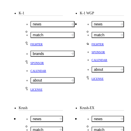
K-1
K-1 WGP
news
news
match
match
FIGHTER
FIGHTER
SPONSOR
brands
CALENDAR
SPONSOR
about
CALENDAR
LICENSE
about
LICENSE
Krush
Krush-EX
news
news
match
match