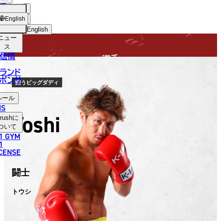
手
FIGHTER
USH
ショッ
English
プ
English
ニュー
日本語
ス
信情
選手
English
ランド
ポンサ
한국어
闘うビッグダディ
ルール
中文（简体）
NS
Toshi
rush
に
中文（繁體）
ついて
1 GYM
ไทย
1
ICENSE
العربية
闘士
トウシ