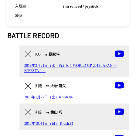
入場曲
i`m so food / joystick
SNS
BATTLE RECORD
KO
vs 覇家斗
2018年3月21日（水・祝）K-1 WORLD GP 2018 JAPAN ～
K’FESTA.1～
判定
vs 大岩 龍矢
2018年1月27日（土）Krush.84
判定
vs 横山 巧
2017年10月1日（日） Krush.81