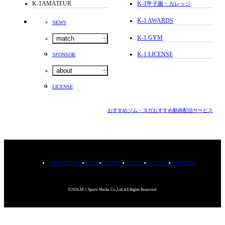
K-1AMATEUR
K-1
甲子園・カレッジ
K-1 AWARDS
NEWS
K-1 GYM
match
K-1 LICENSE
SPONSOR
about
LICENSE
おすすめジム・ヨガ
おすすめ動画配信サービス
PRIVACYPOLICY
TERMS
CONTACT
RECRUIT
COMPANY
MISSION
©2026.M-1 Sports Media Co.,Ltd.All Rights Reserved.