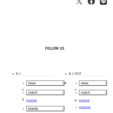
FOLLOW US
K-1
K-1 WGP
news
news
match
match
FIGHTER
FIGHTER
SPONSOR
brands