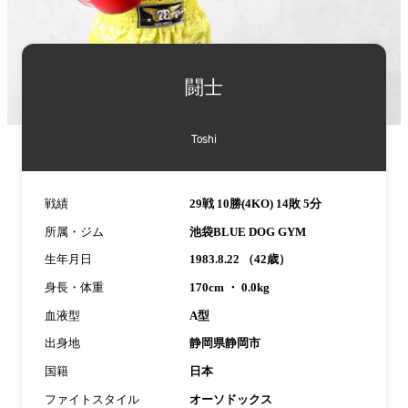
詳
細
闘士
情
報
Toshi
戦績
29戦 10勝(4KO) 14敗 5分
所属・ジム
池袋BLUE DOG GYM
生年月日
1983.8.22 （42歳）
身長・体重
170cm ・ 0.0kg
血液型
A型
出身地
静岡県静岡市
国籍
日本
ファイトスタイル
オーソドックス