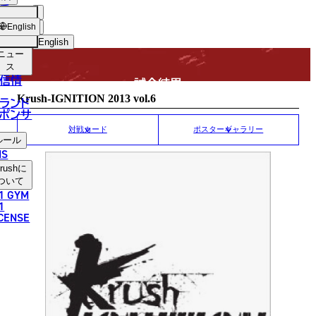
手
MATCH RESULT
USH
ショッ
English
プ
English
ニュー
日本語
ス
信情
試合結果
English
Krush-IGNITION 2013 vol.6
ランド
ポンサ
한국어
対戦カード
ポスターギャラリー
ルール
中文（简体）
NS
rush
に
中文（繁體）
ついて
1 GYM
ไทย
1
ICENSE
العربية