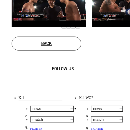
BACK
FOLLOW US
K-1
K-1 WGP
news
news
match
match
FIGHTER
FIGHTER