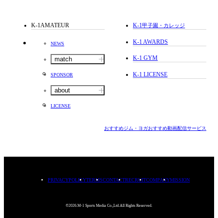
K-1AMATEUR
K-1
甲子園・カレッジ
K-1 AWARDS
NEWS
K-1 GYM
match
K-1 LICENSE
SPONSOR
about
LICENSE
おすすめジム・ヨガ
おすすめ動画配信サービス
PRIVACYPOLICY
TERMS
CONTACT
RECRUIT
COMPANY
MISSION
©2026.M-1 Sports Media Co.,Ltd.All Rights Reserved.