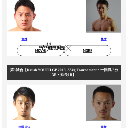
大雅
将大
3-0
10:9/10:9/10:9
延長判定
MOVIE
MORE
第3試合【Krush YOUTH GP 2013 -55kg Tournament・一回戦/3分
3R・延長1R】
伊澤 波人
隆聖