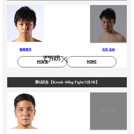
堀尾竜司
石田 圭祐
2R 0分58秒
TKO
MOVIE
MORE
第6試合【Krush -60kg Fight/3分3R】