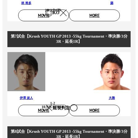
林 将多
築
2R 2分6秒
KO
MOVIE
MORE
第7試合【Krush YOUTH GP 2013 -55kg Tournament・準決勝/3分
3R・延長1R】
伊澤 波人
大雅
1-2
10:9/9:10/9:10
延長判定
MOVIE
MORE
第8試合【Krush YOUTH GP 2013 -55kg Tournament・準決勝/3分
3R・延長1R】