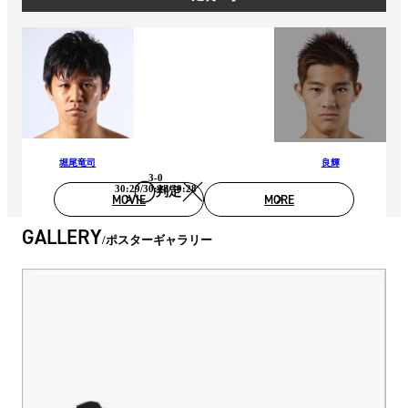
堀尾竜司
良輝
3-0
30:29/30:28/30:28
判定
MOVIE
MORE
GALLERY
ポスターギャラリー