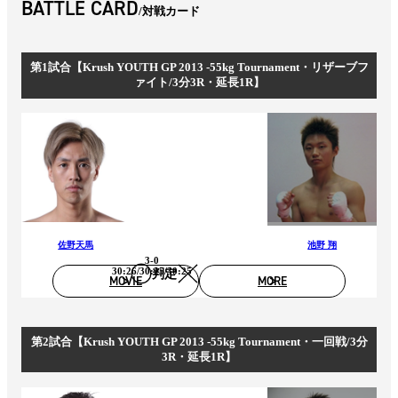
BATTLE CARD
対戦カード
第1試合【Krush YOUTH GP 2013 -55kg Tournament・リザーブフ
ァイト/3分3R・延長1R】
佐野天馬
池野 翔
3-0
30:26/30:25/30:25
判定
MOVIE
MORE
第2試合【Krush YOUTH GP 2013 -55kg Tournament・一回戦/3分
3R・延長1R】