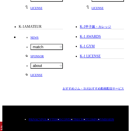
LICENSE
LICENSE
K-1AMATEUR
K-1
甲子園・カレッジ
K-1 AWARDS
NEWS
K-1 GYM
match
K-1 LICENSE
SPONSOR
about
LICENSE
おすすめジム・ヨガ
おすすめ動画配信サービス
PRIVACYPOLICY
TERMS
CONTACT
RECRUIT
COMPANY
MISSION
チケット
購入