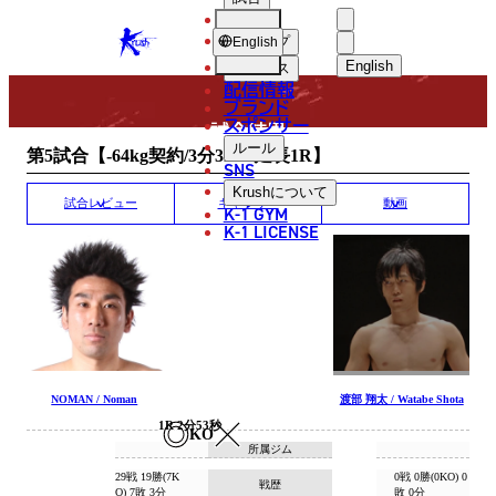
選手
MATCH RESULT
KRUSH
ショップ
English
English
ニュース
配信情報
日本語
ブランド
スポンサー
試合結果
English
ルール
第5試合【-64kg契約/3分3R・延長1R】
SNS
한국어
Krush
について
試合レビュー
ギャラリー
動画
K-1 GYM
中文（简体
K-1 LICENSE
中文（繁體
ไทย
العربية
NOMAN / Noman
渡部 翔太 / Watabe Shota
1R 2分53秒
KO
所属ジム
29戦 19勝(7K
0戦 0勝(0KO) 0
戦歴
O) 7敗 3分
敗 0分