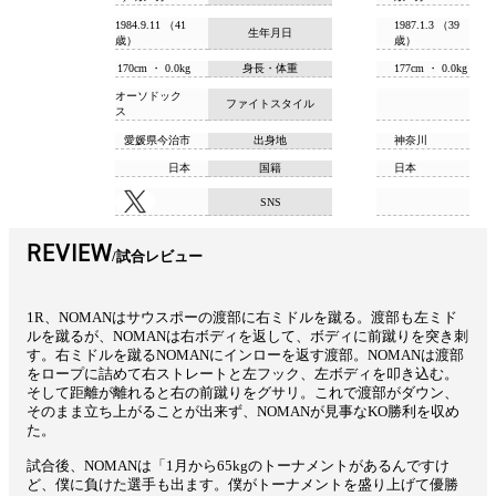
1984.9.11 （41
1987.1.3 （39
生年月日
歳）
歳）
170cm ・ 0.0kg
身長・体重
177cm ・ 0.0kg
オーソドック
ファイトスタイル
ス
愛媛県今治市
出身地
神奈川
日本
国籍
日本
SNS
REVIEW
試合レビュー
1R、NOMANはサウスポーの渡部に右ミドルを蹴る。渡部も左ミド
ルを蹴るが、NOMANは右ボディを返して、ボディに前蹴りを突き刺
す。右ミドルを蹴るNOMANにインローを返す渡部。NOMANは渡部
をロープに詰めて右ストレートと左フック、左ボディを叩き込む。
そして距離が離れると右の前蹴りをグサリ。これで渡部がダウン、
そのまま立ち上がることが出来ず、NOMANが見事なKO勝利を収め
た。
試合後、NOMANは「1月から65kgのトーナメントがあるんですけ
ど、僕に負けた選手も出ます。僕がトーナメントを盛り上げて優勝