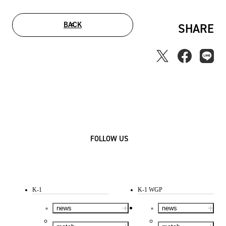
BACK
SHARE
FOLLOW US
K-1
K-1 WGP
news
news