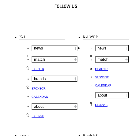
FOLLOW US
K-1
K-1 WGP
news
news
match
match
FIGHTER
FIGHTER
SPONSOR
brands
CALENDAR
SPONSOR
about
CALENDAR
LICENSE
about
LICENSE
Krush
Krush-EX