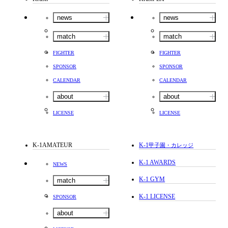
news
news
match
match
FIGHTER
FIGHTER
SPONSOR
SPONSOR
CALENDAR
CALENDAR
about
about
LICENSE
LICENSE
K-1AMATEUR
K-1
甲子園・カレッジ
K-1 AWARDS
NEWS
K-1 GYM
match
K-1 LICENSE
SPONSOR
about