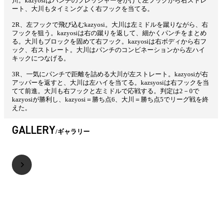
川。kazyosiはパンチのプレッシャーをかけて左フックから右ストレ
ート、大川もタイミングよく右フックを当てる。
2R、左フックで飛び込むkazyosi。大川は左ミドルを蹴りながら、右
フックを狙う。kazyosiは右の蹴りを返して、細かくパンチをまとめ
る。大川もブロックを固めて右フック。kazyosiは右ボディから右フ
ック、右ストレート。大川はパンチのコンビネーションから左ハイ
キックにつなげる。
3R、一気にパンチで距離を詰める大川が左ストレート。kazyosiが右
アッパーを返すと、大川は左ハイを当てる。kazsyosiは右フックを当
てて前進。大川も右フックと左ミドルで応戦する。判定は2－0で
kazyosiが勝利し、kazyosi＝勝ち点6、大川＝勝ち点5でリーグ戦を終
えた。
GALLERY
ギャラリー