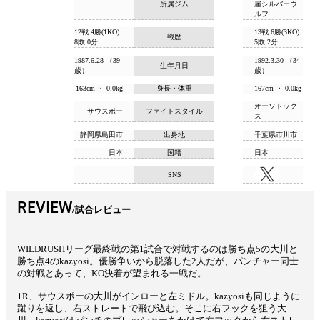
所属ジム
屋シルバーウ
ルフ
12戦 4勝(1KO)
13戦 6勝(3KO)
戦歴
8敗 0分
5敗 2分
1987.6.28 （39
1992.3.30 （34
生年月日
歳）
歳）
163cm ・ 0.0kg
身長・体重
167cm ・ 0.0kg
オーソドック
サウスポー
ファイトスタイル
ス
静岡県島田市
出身地
千葉県市川市
日本
国籍
日本
SNS
REVIEW
試合レビュー
WILDRUSHリーグ最終戦の第1試合で対戦するのは勝ち点5の大川と
勝ち点4のkazyosi。優勝争いから脱落した2人だが、パンチャー同士
の対戦とあって、KO決着が望まれる一戦だ。
1R、サウスポーの大川がインローと左ミドル。kazyosiも同じように
蹴りを返し、右ストレートで飛び込む。そこに右フックを狙う大