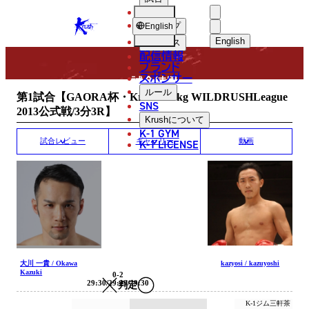
選手
MATCH RESULT
KRUSH
ショップ
English
English
ニュース
配信情報
日本語
ブランド
スポンサー
試合結果
English
ルール
第1試合【GAORA杯・Krush -55kg WILDRUSHLeague
SNS
2013公式戦/3分3R】
한국어
Krush
について
K-1 GYM
中文（简体
K-1 LICENSE
試合レビュー
ギャラリー
動画
中文（繁體
ไทย
العربية
大川 一貴 / Okawa
kazyosi / kazuyoshi
Kazuki
0-2
29:30/29:29/29:30
判定
K-1ジム三軒茶