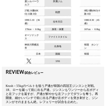
屋シルバーウ
所属ジム
ルフ
27戦 16勝(6K
0戦 0勝(0KO) 0
戦歴
O) 11敗 0分
敗 0分
1990.5.10 （36
1980.8.30 （45
生年月日
歳）
歳）
170cm ・ 0.0kg
身長・体重
167cm ・ 0.0kg
オーソドック
ファイトスタイル
ス
神奈川県横浜
韓国 ホンソ
出身地
市
ン
日本
国籍
韓国
SNS
REVIEW
試合レビュー
Krush－55kgのベルトを狙う戸邊が韓国の四冠王ジンスンと対戦。
1R、ローを蹴って前に出る戸邊。ジンスンもワンツーから左ボディ
と左フックを返すが、戸邊が鮮やかな左フックでダウンを奪う。再
開後、細かいパンチで前に出る戸邊が左ボディを突き刺すと、ジン
スンがそのままもん絶。レフェリーが試合を止めた。