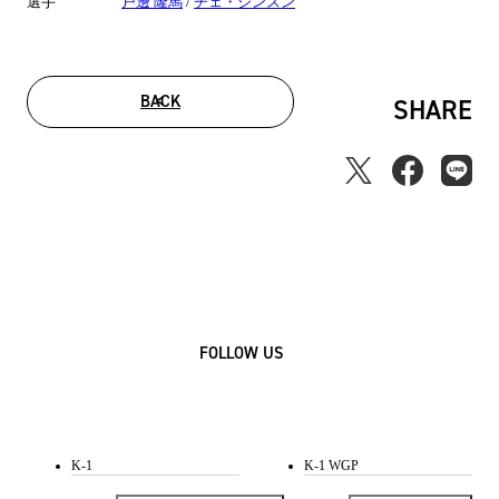
選手
戸邊 隆馬
/
チェ・ジンスン
BACK
SHARE
FOLLOW US
K-1
K-1 WGP