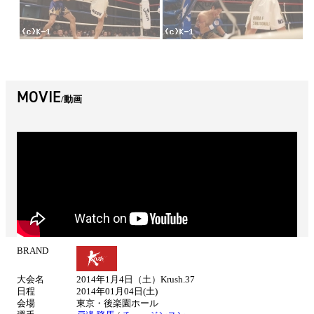
MOVIE
動画
BRAND
試
合
大会名
2014年1月4日（土）Krush.37
情
日程
2014年01月04日(土)
報
会場
東京・後楽園ホール