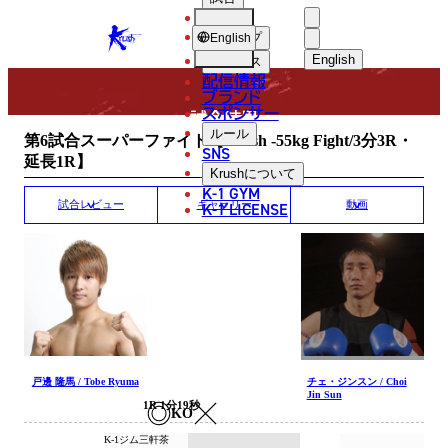
選手
MATCH RESULT
KRUSH
ショップ
English
English
ニュース
配信情報
日本語
ブランド
スポンサー
試合結果
English
ルール
第6試合スーパーファイト【Krush -55kg Fight/3分3R・
SNS
延長1R】
한국어
Krush
について
K-1 GYM
中文（简体
K-1 LICENSE
試合レビュー
ギャラリー
動画
中文（繁體
ไทย
العربية
戸邊 隆馬 / Tobe Ryuma
チェ・ジンスン / Choi
Jin Sun
1R 1分19秒
KO
K-1ジム三軒茶