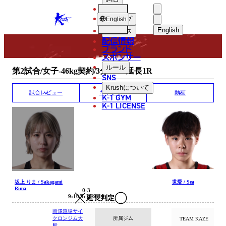
選手
MATCH RESULT
KRUSH
ショップ
English
English
ニュース
配信情報
日本語
ブランド
スポンサー
試合結果
English
ルール
第2試合/女子-46kg契約/3分3R・延長1R
SNS
한국어
Krush
について
試合レビュー
ギャラリー
動画
K-1 GYM
中文（简体
K-1 LICENSE
中文（繁體
ไทย
العربية
坂上 りま / Sakagami
世愛 / Sea
Rima
0-3
9:10/9:10/9:10
延長判定
岡澤道場サイ
クロンジム大
所属ジム
TEAM KAZE
船