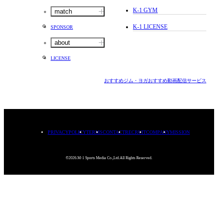
K-1 GYM
match
K-1 LICENSE
SPONSOR
about
LICENSE
おすすめジム・ヨガ
おすすめ動画配信サービス
PRIVACYPOLICY
TERMS
CONTACT
RECRUIT
COMPANY
MISSION
©2026.M-1 Sports Media Co.,Ltd.All Rights Reserved.