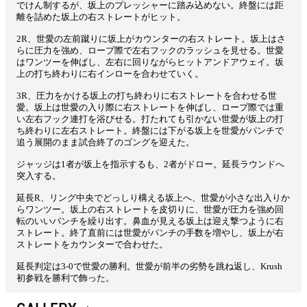
でけん制するが、坂上のプレッシャーに踏み込めない。終盤には距
離を詰めた坂上の右ストレートがヒット。
2R、世愛の左前蹴りに坂上がカウンターの右ストレート。坂上はさ
らに圧力を強め、ロープ際で左右フックのラッシュを見せる。世愛
はワンツーを伸ばし、左右に回りながらヒットアンドアウェイ。坂
上の打ち終わりに右インローを合わせていく。
3R、圧力をかける坂上の打ち終わりに右ストレートを合わせる世
愛。坂上は世愛の入り際に右ストレートを伸ばし、ロープ際では重
い左右フック連打を浴びせる。打たれても引かない世愛が坂上の打
ち終わりに左右ストレート。終盤には下がる坂上を世愛がパンチで
追う展開のまま試合終了のゴングを迎えた。
ジャッジは1者が坂上を指示するも、2者がドロー。延長ラウンドへ
突入する。
延長R、リング中央でどっしり構える坂上へ、世愛が小さな出入りか
らワンツー。坂上の右ストレートを皮切りに、世愛が圧力を強め回
転のいいパンチを繰り出す。鼻血が見える坂上は迎え撃つように右
ストレート。終了直前には世愛がパンチの手数を増やし、坂上が右
ストレートをカウンターで合わせた。
延長判定は3-0で世愛の勝利。世愛が前半の劣勢を跳ね返し、Krush
初参戦を勝利で飾った。