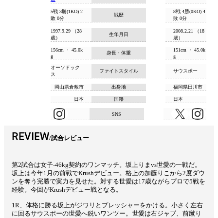
5戦 3勝(1KO) 2
8戦 4勝(0KO) 4
戦歴
敗 0分
敗 0分
1997.9.29 （28
2008.2.21 （18
生年月日
歳）
歳）
156cm ・ 45.0k
151cm ・ 45.0k
身長・体重
g
g
オーソドック
ファイトスタイル
サウスポー
ス
岡山県倉敷市
出身地
福岡県田川市
日本
国籍
日本
SNS
REVIEW
試合レビュー
第2試合は女子-46kg契約のワンマッチ。坂上りまvs世愛の一戦だ。
坂上は今年1月の前戦でKrushデビュー。格上の加藤りこから2度ダウ
ンを奪う完勝で実力を見せた。対する世愛は17歳ながらプロで5戦を
経験。今回がKrushデビュー戦となる。
1R、体格に勝る坂上がジワリとプレッシャーをかける。小さく左右
に回るサウスポーの世愛へ鋭いワンツー。世愛は右ジャブ、前蹴り