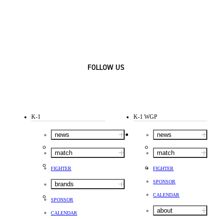
FOLLOW US
K-1
K-1 WGP
news
news
match
match
FIGHTER
FIGHTER
SPONSOR
brands
CALENDAR
SPONSOR
about
CALENDAR