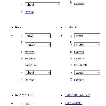
LICENSE
about
LICENSE
Krush
Krush-EX
news
news
match
match
FIGHTER
FIGHTER
SPONSOR
SPONSOR
CALENDAR
CALENDAR
about
about
LICENSE
LICENSE
K-1AMATEUR
K-1
甲子園・カレッジ
K-1 AWARDS
NEWS