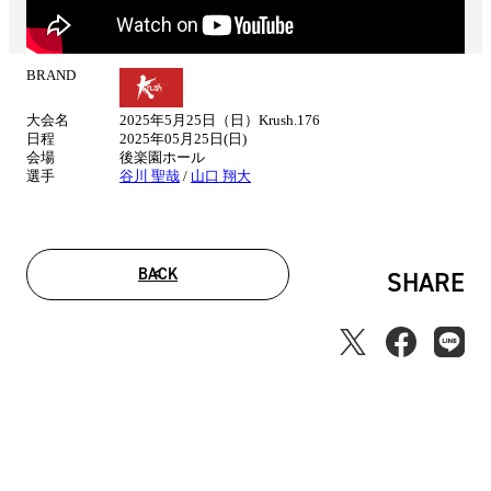
BRAND
試
合
大会名
2025年5月25日（日）Krush.176
情
日程
2025年05月25日(日)
報
会場
後楽園ホール
選手
谷川 聖哉
/
山口 翔大
BACK
SHARE