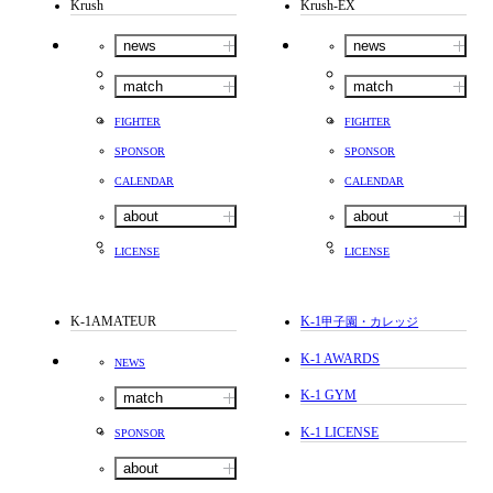
Krush
Krush-EX
news
news
match
match
FIGHTER
FIGHTER
SPONSOR
SPONSOR
CALENDAR
CALENDAR
about
about
LICENSE
LICENSE
K-1AMATEUR
K-1
甲子園・カレッジ
K-1 AWARDS
NEWS
K-1 GYM
match
K-1 LICENSE
SPONSOR
about