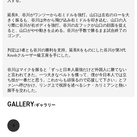
入する。
延長R、谷川がワンツーから右ミドルを強打。山口は左右のローを大
きく振るも、谷川は外から飛び込み右ミドルを叩き込む。山口の入
り際に谷川が右ボディを強打。谷川の左フックが山口の顔面を捉え
ると、山口がやや動きを止める。谷川が手数で勝るまま試合終了の
ゴング。
判定は3者とも谷川の勝利を支持。延長Rをものにした谷川が第3代
Krushクルーザー級王座を手にした。
谷川はマイクを握ると「ずっと日本人最強だけど外国人に勝てない
と言われてきた。一つ大きなベルトを獲って、僕が今日本人では立
ち技が一番だと思う。これからも頑張るので応援して下さい」とフ
ァンへ呼びかけ。リング上で祝辞を述べるシナ・カリミアンと熱い
握手を交わした。
GALLERY
ギャラリー