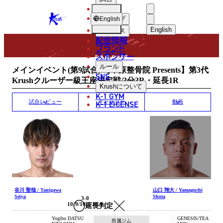
選手
MATCH RESULT
KRUSH
ショップ
English
English
ニュース
配信情報
日本語
ブランド
スポンサー
試合結果
English
ルール
メインイベント(第9試合)/【千原整骨院 Presents】第3代
SNS
Krushクルーザー級王座決定戦/3分3R・延長1R
한국어
Krush
について
K-1 GYM
中文（简体）
K-1 LICENSE
試合レビュー
ギャラリー
動画
中文（繁體）
ไทย
العربية
谷川 聖哉 / Tanigawa
山口 翔大 / Yamaguchi
Seiya
Shota
3-0
10:9/10:9/10:9
延長判定
Yogibo DATSU
GENESIS/TEA
所属ジム