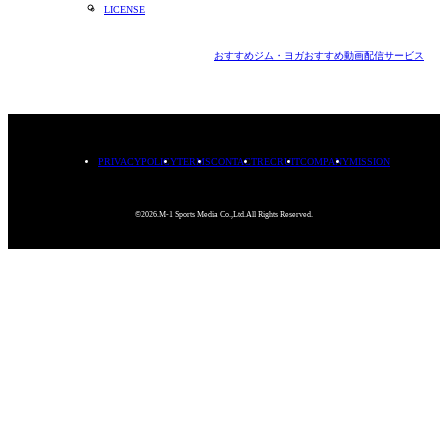
LICENSE
おすすめジム・ヨガ
おすすめ動画配信サービス
PRIVACYPOLICY
TERMS
CONTACT
RECRUIT
COMPANY
MISSION
©2026.M-1 Sports Media Co.,Ltd.All Rights Reserved.