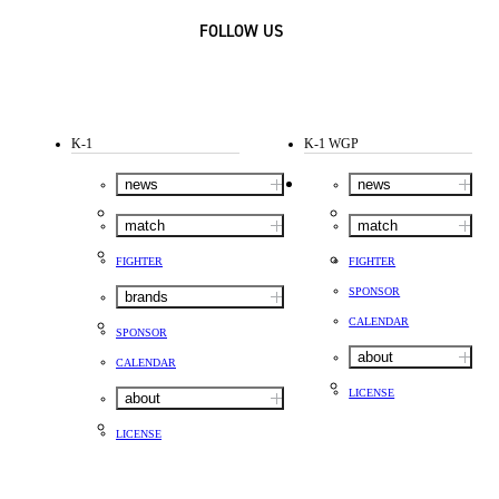
FOLLOW US
K-1
K-1 WGP
news
news
match
match
FIGHTER
FIGHTER
SPONSOR
brands
CALENDAR
SPONSOR
about
CALENDAR
LICENSE
about
LICENSE