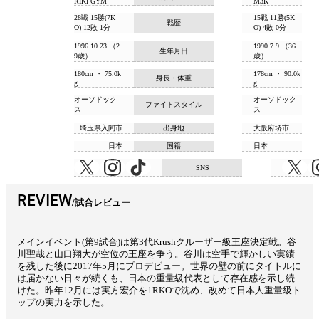
RIKI GYM
M3K
28戦 15勝(7K
15戦 11勝(5K
戦歴
O) 12敗 1分
O) 4敗 0分
1996.10.23 （2
1990.7.9 （36
生年月日
9歳）
歳）
180cm ・ 75.0k
178cm ・ 90.0k
身長・体重
g
g
オーソドック
オーソドック
ファイトスタイル
ス
ス
埼玉県入間市
出身地
大阪府堺市
日本
国籍
日本
SNS
REVIEW
試合レビュー
メインイベント(第9試合)は第3代Krushクルーザー級王座決定戦。谷
川聖哉と山口翔大が空位の王座を争う。谷川は空手で輝かしい実績
を残した後に2017年5月にプロデビュー。世界の壁の前にタイトルに
は届かない日々が続くも、日本の重量級代表として存在感を示し続
けた。昨年12月には実方宏介を1RKOで沈め、改めて日本人重量級ト
ップの実力を示した。