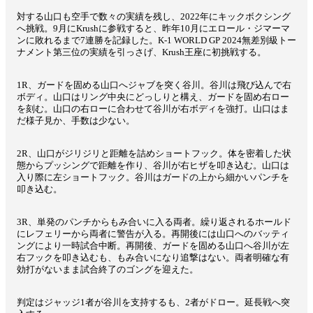
対する山口も空手で数々の実績を残し、2022年にキックボクシング
へ挑戦。9月にKrushに参戦すると、昨年10月にエロール・ジマーマ
ンに敗れるまで7連勝を記録した。K-1 WORLD GP 2024無差別級トー
ナメント第三位の実績を引っさげ、Krush王座に初挑戦する。
1R、ガードを固める山口へジャブを突く谷川。谷川は飛び込んで右
ボディ。山口はリング中央にどっしりと構え、ガードを固め右ロー
を刻む。山口の右ローに合わせて谷川が右ボディを強打。山口はま
だ様子見か、手数は少ない。
2R、山口がジリジリと距離を詰めショートフック。体を密着した状
態からプッシングで距離を作り、谷川が右ヒザを叩き込む。山口は
入り際に左ショートフック。谷川はガードの上から細かいパンチを
叩き込む。
3R、単発のパンチからもみ合いに入る両者。繰り返されるホールド
にレフェリーから両者に警告が入る。再開後には山口へのバッティ
ングにより一時試合中断。再開後、ガードを固める山口へ谷川が左
右フックを叩き込むも、もみ合いになり追撃はない。両者明確な有
効打がないまま試合終了のゴングを迎えた。
判定はジャッジ1者が谷川を支持するも、2者がドロー。延長戦へ突