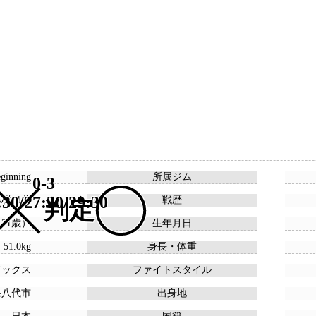
nning
所属ジム
0-3
:30/27:30/29:30
 9敗 1分
戦歴
判定
 （31歳）
生年月日
 51.0kg
身長・体重
ドックス
ファイトスタイル
県八代市
出身地