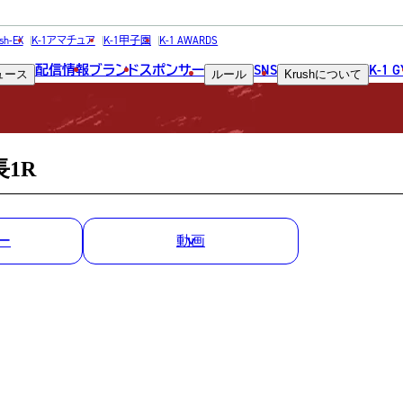
MATCH RESULT
sh-EX
K-1アマチュア
K-1甲子園
K-1 AWARDS
配信情報
ブランド
スポンサー
SNS
K-1 
ュース
ルール
Krush
について
試合結果
長1R
ー
動画