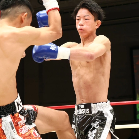
試合日程
試合結果
チケット
グッズ
全て
イベント
トピックス
メディア
チケット・グッズ
読みもの
コラム