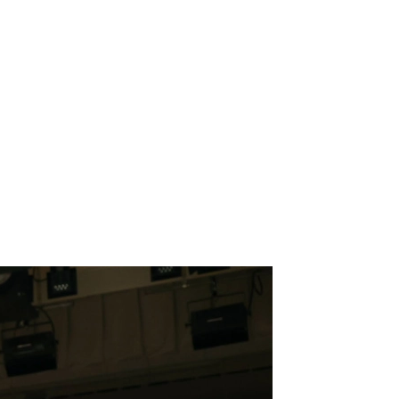
）
Facebook(JP)
チケッ
X(En)
）
Instagram(EN)
ポスタ
Youtube(EN)
Podcast(EN)
真）
weibo(CH)
画）
Official site(EN)
-1ジ
ァンクラ
Krush
とは
■ ガールズ
Krush
ガー
ルズ
ルール