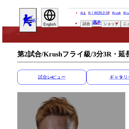
ALL
K-1 WORLD GP
Krush
Kru
KRUSH
選手
試合
ショップ
ニ
English
第2試合/Krushフライ級/3分3R・延
試合レビュー
ギャラリ