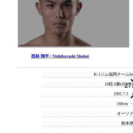
西林 翔平 / Nishibayashi Shohei
K-1ジム福岡チームbegi
27
16戦 6勝(0KO)
1995.7.3
160cm ・
オーソ
熊本