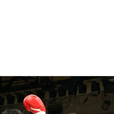
1.SHOP
ズ
K-
（
1.SHOP
ト
ギャラリー（
ー）
ギャラリー（写
ギャラリー（動
K-1
（K
GYM
ム）
K-
（フ
1.CLUB
ブ）
Krush公式