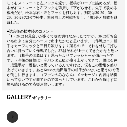
して右ストレートと左フックを返す。板橋がロープに詰めるが、松
本が右ストレートと左フックを強振して下がらせる。先手で攻める
板橋だが、松本は右・左とフックを打ち返す。判定は30-29、30-
29、30-28の3-0で松本。無敗同士の対戦を制し、4勝1分と無敗を継
続した。
■試合後の松本陸のコメント
「1・2Rはお見合いが多くて攻め切れなかったですが、3Rは打ち合
いも出来て自分にペースで出来たかなと思います。（作戦は？）相
手はカーフキックと三日月蹴りをよく蹴るので、それを外して打ち
合いに持っていく作戦でした。3Rはそれが上手くできたかなと思い
ます。（相手の印象は？）思ったよりプレッシャーが強かったで
す。（今後の目標は）今バンタム級が盛り上がってきて、僕は石井
一成選手が一番強いと思っているんですけど、僕もこの階級を盛り
上げていきます。あとKrushの池田選手の相手がいないと思うので僕
が倒しに行きます。（ファンのみなさんにメッセージ）内容は納得
いってないですが勝てたのでほっとしています。これから負けずに
勝ち続けるので応援お願いします」
GALLERY
ギャラリー