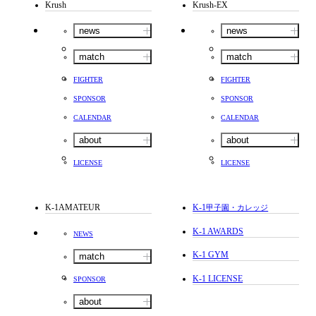
Krush
Krush-EX
news
news
match
match
FIGHTER
FIGHTER
SPONSOR
SPONSOR
CALENDAR
CALENDAR
about
about
LICENSE
LICENSE
K-1AMATEUR
K-1
甲子園・カレッジ
K-1 AWARDS
NEWS
K-1 GYM
match
K-1 LICENSE
SPONSOR
about