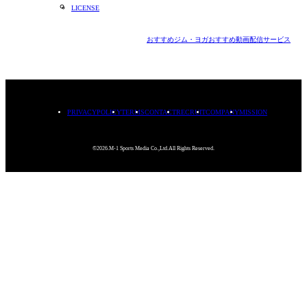
LICENSE
おすすめジム・ヨガ
おすすめ動画配信サービス
PRIVACYPOLICY
TERMS
CONTACT
RECRUIT
COMPANY
MISSION
©2026.M-1 Sports Media Co.,Ltd.All Rights Reserved.