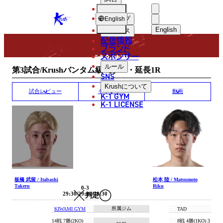
選手
MATCH RESULT
KRUSH
ショップ
English
English
ニュース
配信情報
日本語
ブランド
スポンサー
試合結果
English
ルール
第3試合/Krushバンタム級/3分3R・延長1R
SNS
한국어
Krush
について
試合レビュー
ギャラリー
動画
K-1 GYM
中文（简体
K-1 LICENSE
中文（繁體
ไทย
العربية
板橋 武留 / Itabashi
松本 陸 / Matsumoto
Takeru
Riku
0-3
29:30/29:30/28:30
判定
所属ジム
KIWAMI GYM
TAD
14戦 7勝(2KO)
8戦 4勝(1KO) 3