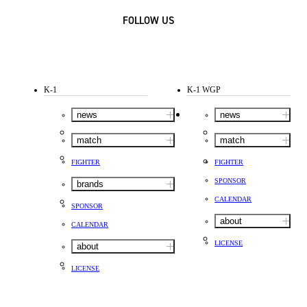
FOLLOW US
K-1
K-1 WGP
news
news
match
match
FIGHTER
FIGHTER
SPONSOR
brands
CALENDAR
SPONSOR
about
CALENDAR
LICENSE
about
LICENSE