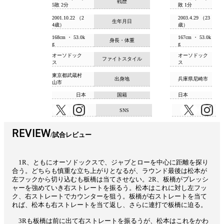
戦歴
5敗 2分
敗 1分
2001.10.22 （2
2003.4.29 （23
生年月日
4歳）
歳）
168cm ・ 53.0k
167cm ・ 53.0k
身長・体重
g
g
オーソドック
オーソドック
ファイトスタイル
ス
ス
東京都武蔵村
出身地
兵庫県尼崎市
山市
日本
国籍
日本
SNS
REVIEW
試合レビュー
1R、ともにオーソドックスで、ジャブとローを中心に距離を探り
合う。どちらも慎重な立ち上がりとなるが、ラウンド最後は松本が
左フックから切り込むも板橋は当てさせない。2R、板橋がプレッシ
ャーを強めていき右ストレートを振るう。松本はこれに対し左フッ
ク、右ストレートでカウンターを狙う。板橋が右ストレートを当て
れば、松本も右ストレートを当て返し、さらに連打で板橋に迫る。
3Rも板橋は前に出て右ストレートを振るうが、松本はこれをかわ