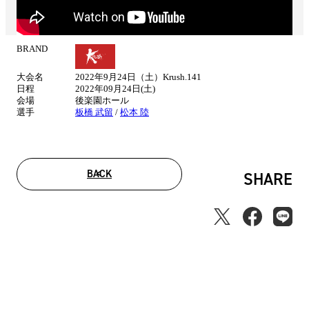
BRAND
試
合
大会名
2022年9月24日（土）Krush.141
情
日程
2022年09月24日(土)
報
会場
後楽園ホール
選手
板橋 武留
/
松本 陸
BACK
SHARE