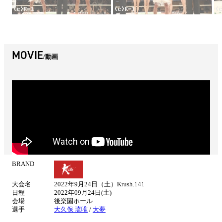
MOVIE
動画
BRAND
試
合
大会名
2022年9月24日（土）Krush.141
情
日程
2022年09月24日(土)
報
会場
後楽園ホール
選手
大久保 琉唯
/
大夢