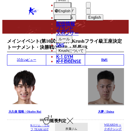
選手
MATCH RESULT
KRUSH
ショップ
English
English
ニュース
配信情報
日本語
ブランド
スポンサー
試合結果
English
ルール
メインイベント(第10試合)/初代Krushフライ級王座決定
SNS
トーナメント・決勝戦/3分3R・延長1R
한국어
Krush
について
K-1 GYM
中文（简体）
K-1 LICENSE
試合レビュー
ギャラリー
動画
中文（繁體）
ไทย
العربية
大久保 琉唯 / Okubo Rui
大夢 / Daina
2-1
10:9/9:10/10:9
延長判定
WIZARDキッ
K-1ジム・ウル
所属ジム
クボクシング
フ TEAM AST