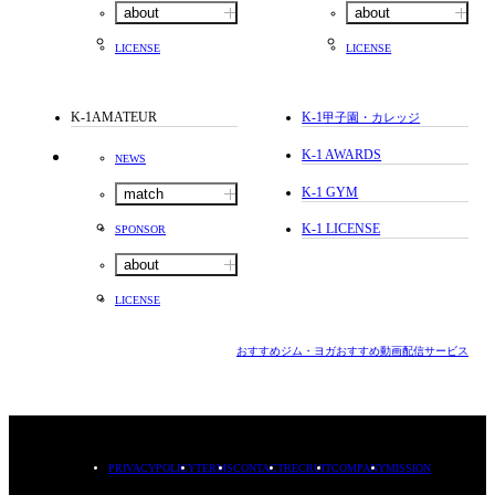
about
about
LICENSE
LICENSE
K-1AMATEUR
K-1
甲子園・カレッジ
K-1 AWARDS
NEWS
K-1 GYM
match
K-1 LICENSE
SPONSOR
about
LICENSE
おすすめジム・ヨガ
おすすめ動画配信サービス
PRIVACYPOLICY
TERMS
CONTACT
RECRUIT
COMPANY
MISSION