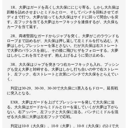
1R、大夢はガードを高くし大久保ににじり寄る。しかし大久保は
距離を詰めさせまいとミドルとロー、そしてパンチを回転させてボ
ディまで打つ。大夢が迫っても大久保はサイドに回って間合いを戻
す。左フックを当てる大夢はカーフキックを連係するが、大久保も
カーフを当て返す。
2R、両者堅固なガードからジャブを突く。大夢がこのラウンドも
ロープまで詰めるが、大久保は押し返して左ミドルを打ち込む。大
夢はしかしプレッシャーを落とさない。だが大久保は右ストレート
で大夢のバランスを崩し、その後に飛びヒザをフォローする。大夢
はしかしこれを当てさせず、抱え上げるように受け止める。
3R、大久保はジャブを突きつつ右カーフキックも入れ、プッシン
グも交え大夢と対峙する。大夢はしかし打ち合いの中で右ストレー
ト、左フック、右ストレートと次第にパンチで大久保をとらえてい
く。
判定は30-29、30-30、30-30で大久保に1票入るもドロー。延長戦
に突入となる。
EXR、大夢はガードを上げてプレッシャーを発して大久保に迫
る。大久保はガードからミドルとローを返していくが大夢は下がら
ない。右アッパー、左フックと大久保に迫る。パンチにミドルを混
ぜる大久保に大夢は左右フックで応戦。
判定は10-9（大久保）、10-9（大夢）、10-9（大久保）の2-1で大