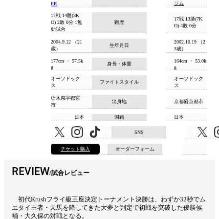
ジム
ER
17戦 14勝(3K
17戦 13勝(7K
O) 2敗 0分 1無
戦歴
O) 4敗 0分
効試合
2004.9.12 （21
2002.10.19 （2
生年月日
歳）
3歳）
177cm ・ 57.5k
164cm ・ 53.0k
身長・体重
g
g
オーソドック
オーソドック
ファイトスタイル
ス
ス
栃木県宇都宮
出身地
京都府京都市
市
日本
国籍
日本
SNS
チケット購入
オーダーフォーム
REVIEW
試合レビュー
初代Krushフライ級王座決定トーナメント決勝は、わずか32秒でム
エタイ王者・天馬を降してきた大夢と判定で初戦を突破した優勝候
補・大久保の対戦となる。