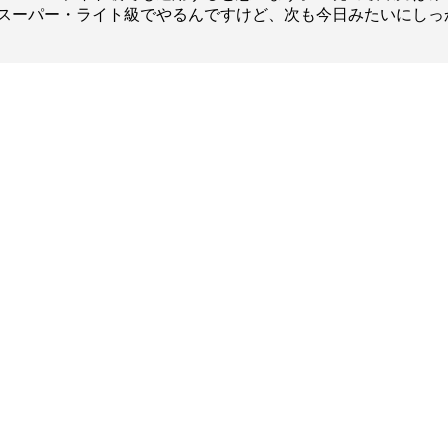
スーパー・ライト級でやるんですけど、次も今日みたいにしっ
総合トップ
K-1 WGP
Krush
Krush-EX
K-1
アマチュ
K-1
甲子園・
K-1 AWAR
K-