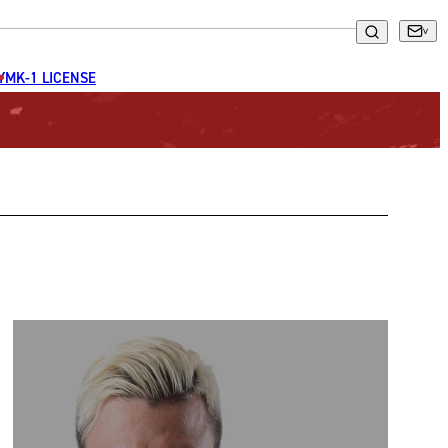
GYM
K-1 LICENSE