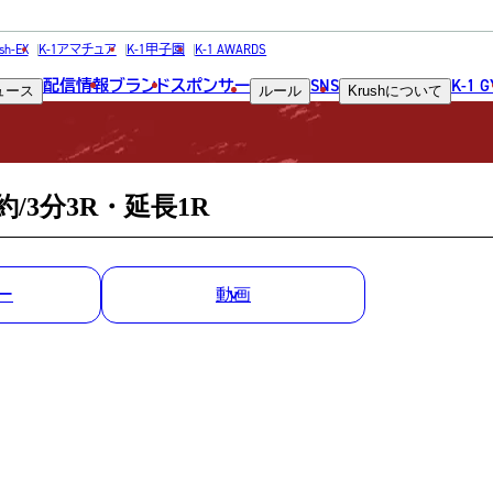
MATCH RESULT
sh-EX
K-1アマチュア
K-1甲子園
K-1 AWARDS
配信情報
ブランド
スポンサー
SNS
K-1 
ュース
ルール
Krush
について
試合結果
約/3分3R・延長1R
ー
動画