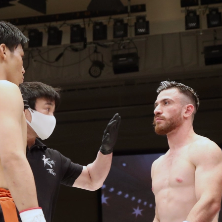
試合日程
試合結果
チケット
グッズ
全て
イベント
トピックス
メディア
チケット・グッズ
読みもの
コラム