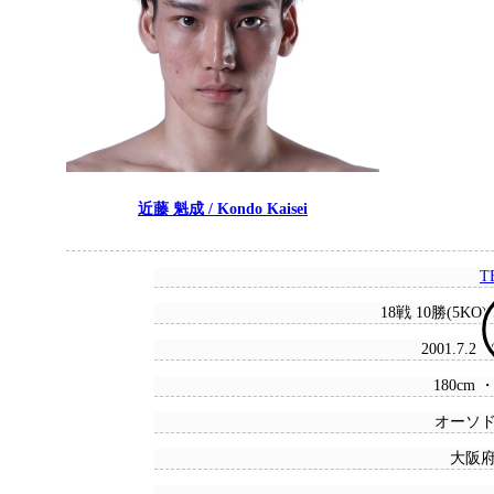
近藤 魁成 / Kondo Kaisei
T
18戦 10勝(5KO)
2001.7.2
180cm ・
オーソ
大阪