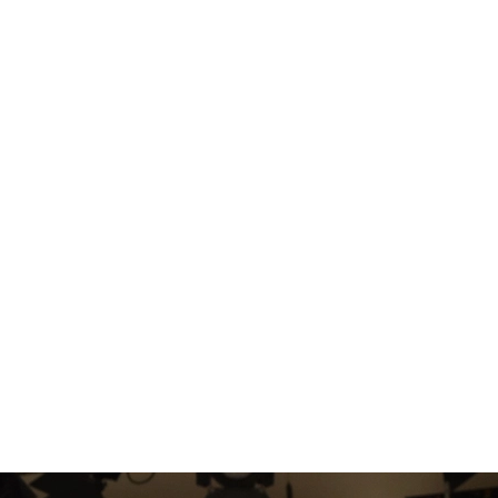
1.SHOP
ズ
K-
（
1.SHOP
ト
ギャラリー（
ー）
ギャラリー（写
ギャラリー（動
K-1
（K
GYM
ム）
K-
（フ
1.CLUB
ブ）
Krush公式