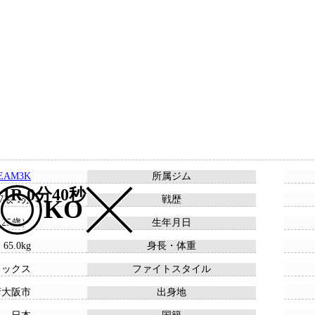
EAM3K
所属ジム
1R 0分40秒
 7敗 1分
戦歴
KO
 （25歳）
生年月日
 65.0kg
身長・体重
ドックス
ファイトスタイル
府大阪市
出身地