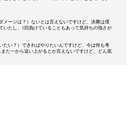
）
Facebook(JP)
チケッ
X(En)
）
Instagram(EN)
ポスタ
Youtube(EN)
Podcast(EN)
ダメージは？）ないとは言えないですけど、決勝は僕
真）
weibo(CH)
ていたし、1回負けていることもあって気持ちの強さが
画）
Official site(EN)
-1ジ
ァンクラ
いたい？）できればやりたいんですけど、今は何も考
…また一から這い上がるとか言えないですけど。どん底
Krush
とは
■ ガールズ
Krush
ガー
ルズ
ルール