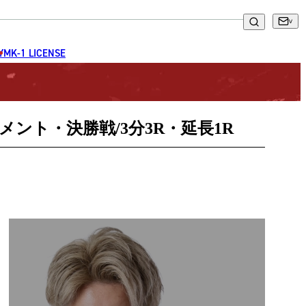
GYM
K-1 LICENSE
メント・決勝戦/3分3R・延長1R