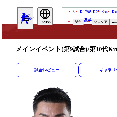
ALL
K-1 WORLD GP
Krush
Kru
KRUSH
選手
試合
ショップ
ニ
English
メインイベント(第9試合)/第10代
試合レビュー
ギャラリ