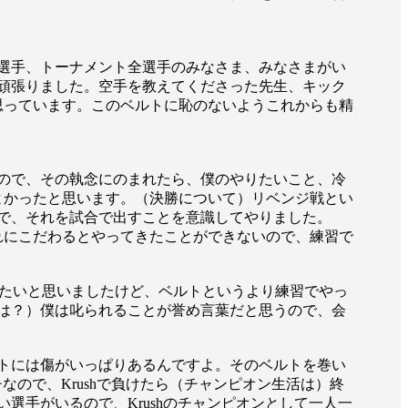
選手、トーナメント全選手のみなさま、みなさまがい
頑張りました。空手を教えてくださった先生、キック
思っています。このベルトに恥のないようこれからも精
ので、その執念にのまれたら、僕のやりたいこと、冷
よかったと思います。（決勝について）リベンジ戦とい
で、それを試合で出すことを意識してやりました。
れにこだわるとやってきたことができないので、練習で
並びたいと思いましたけど、ベルトというより練習でやっ
一覧
X(JP)
は？）僕は叱られることが誉め言葉だと思うので、会
X(Krush)
X(アマチュア大会)
ア
Instagram(JP)
ルトには傷がいっぱりあるんですよ。そのベルトを巻い
カレッジ
TikTok(JP)
DS
LINE(JP)
なので、Krushで負けたら（チャンピオン生活は）終
（グッ
Youtube(JP)
手がいるので、Krushのチャンピオンとして一人一