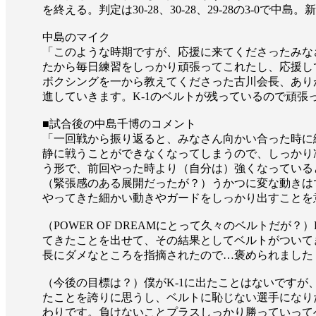
を終える。判定は30-28、30-28、29-28の3-0で
中島のマイク
「このような時期ですが、応援に来てくださったみな
たから毎日練習をしっかり頑張ってこれたし、応援し
ボクシングを一から教えてくださった古川会長、あり
進していきます。K-1のベルトが残っているので頑張
■試合後の中島千博のコメント
「一回戦から振り返ると、みなさん向かい合った時に
静に戦うことができなくなってしまうので、しっかり
う形で、前回やった時より（自分は）強くなっている
（緊張感のある展開だったが？）うかつに変な動きは
やってきた細かい動きやガードをしっかり出すことを
（POWER OF DREAMにとって久々のベルトだ
てきたことを出せて、その結果としてベルトがついて
長にダメなところを指摘されたので…褒められました
（今後の目標は？）僕がK-1に出たことはないですが
たことを誇りに思うし、ベルトに恥じない選手になりた
わりです。負けないことプラスしっかり勝っていってベ