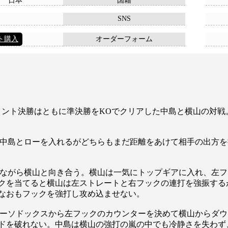
日本
国籍
SNS
ト購入
オーダーフォーム
メント決勝はともに準決勝をKOでクリアした中島と横山の対戦。
中島とローを入れるがどちらもまだ距離をあけて相手の出方を
ながら横山と向き合う。横山は一気にトップギアに入れ、左フ
クを当てると横山は左ストレートと右フックの連打を強振する
なおもフックを強打し攻め込ませない。
ーソドックスから左フックのカウンターを決めて横山からダウ
ドを破れない。中島は横山の強打の嵐の中でも冷静さを失わず