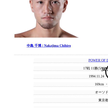
中島 千博 / Nakajima Chihiro
POWER OF 
30
17戦 11勝(5KO)
1994.11.24
169cm ・
オーソ
東京