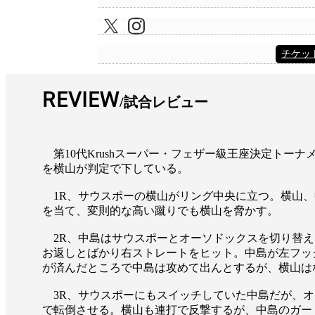
チケッ
REVIEW
試合レビュー
第10代Krushスーパー・フェザー級王座決定トーナ
を横山が判定で下している。
1R、サウスポーの横山がリング中央に立つ。横山、
を当て、変則的な高い蹴りでも横山を脅かす。
2R、中島はサウスポーとオーソドックスを切り替え
お返しとばかり右ストレートをヒット。中島が左フッ
が済んだところで中島は攻めて出んとするが、横山は
3R、サウスポーにもスイッチしていた中島だが、オ
で転倒させる。横山も連打で反撃するが、中島のガー