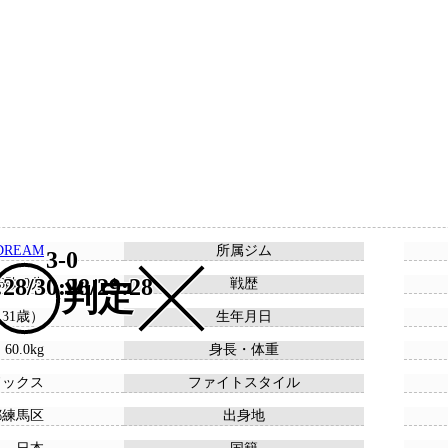
DREAM
所属ジム
3-0
:28/30:28/29:28
 6敗 0分
戦歴
判定
 （31歳）
生年月日
 60.0kg
身長・体重
ドックス
ファイトスタイル
都練馬区
出身地