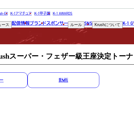
MATCH RESULT
sh-EX
K-1アマチュア
K-1甲子園
K-1 AWARDS
配信情報
ブランド
スポンサー
SNS
K-1 
ュース
ルール
Krush
について
試合結果
Krushスーパー・フェザー級王座決定トーナ
ー
動画