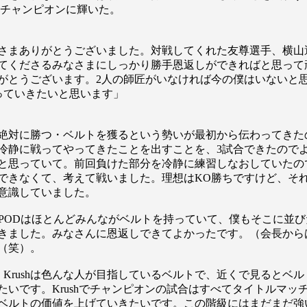
中島。新チャンピオンに輝いた。
さまありがとうございました。対戦してくれた友尊選手、横山
てくださるみなさまにしっかり勝手恩返しができればと思って
がとうございます。2人の師匠がいなければ今の僕はいないと
っていきたいと思います」
絶対に勝つ・ベルトを獲るという勢いが最初から伝わってきた
冷静に戦ってやってきたことを出すことを、3試合できたので
と思っていて。前回負けた部分を冷静に練習しなおしていたの
できなくて、考えて戦いました。理想はKO勝ちですけど、そ
意識していました。
が？）PODはほとんどみんながベルトを持っていて、僕もそこに
総合トップ
K-1 WGP
きました。みなさんに恩返しできてよかったです。（会長から
Krush
（笑）。
Krush-EX
K-1
アマチュ
、Krushは色んな人が目指しているベルトで、近くで見るとベ
K-1
甲子園・
K-1 AWAR
いです。Krushでチャンピオンの試合はすべてタイトルマッチ
K-
ルトの価値を上げていきたいです。この階級にはまだまだ強い選