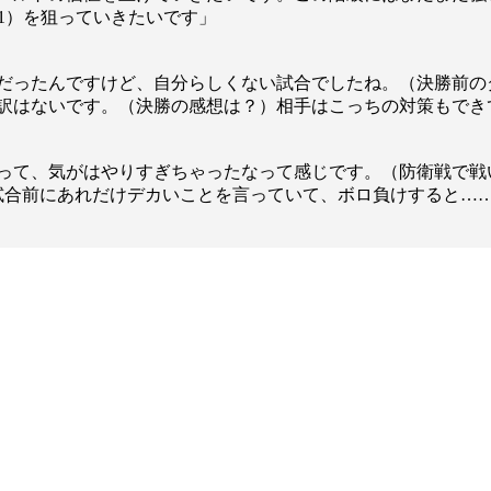
1.SHOP
ズ
1）を狙っていきたいです」
K-
（
1.SHOP
ト
ギャラリー（
ー）
だったんですけど、自分らしくない試合でしたね。（決勝前の
ギャラリー（写
訳はないです。（決勝の感想は？）相手はこっちの対策もでき
ギャラリー（動
K-1
（K
GYM
ム）
K-
（フ
って、気がはやりすぎちゃったなって感じです。（防衛戦で戦
1.CLUB
ブ）
試合前にあれだけデカいことを言っていて、ボロ負けすると…
Krush公式