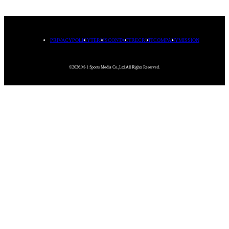
PRIVACYPOLICY
TERMS
CONTACT
RECRUIT
COMPANY
MISSION
©2026.M-1 Sports Media Co.,Ltd.All Rights Reserved.