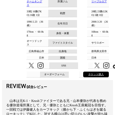
チームキング
所属ジム
リーブルロア
ス
33戦 16勝(7K
28戦 23勝(12K
戦歴
O) 16敗 1分
O) 5敗 0分
1990.5.23 （36
2000.3.20 （26
生年月日
歳）
歳）
170cm ・ 60.0k
168cm ・ 60.0k
身長・体重
g
g
オーソドック
ファイトスタイル
サウスポー
ス
広島県福山市
出身地
群馬県太田市
日本
国籍
日本
SNS
オーダーフォーム
チケット購入
REVIEW
試合レビュー
山本は元K-1・Krushファイターである兄・山本優弥が代表を務め
る優弥道場所属として、兄・優弥とともにKrush王座戴冠を目指す。
一回戦では伊藤健人をカーフキック（膝から下・ふくらはぎを蹴る
ローキック）でKOした。対する横山は思い切りのいい攻撃が持ち味