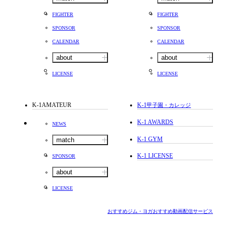
FIGHTER
FIGHTER
SPONSOR
SPONSOR
CALENDAR
CALENDAR
about
about
LICENSE
LICENSE
K-1AMATEUR
K-1
甲子園・カレッジ
K-1 AWARDS
NEWS
K-1 GYM
match
K-1 LICENSE
SPONSOR
about
LICENSE
おすすめジム・ヨガ
おすすめ動画配信サービス