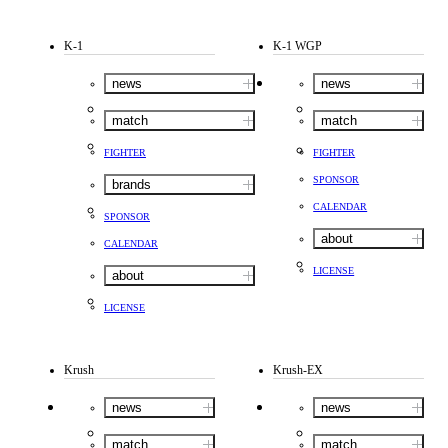
K-1
K-1 WGP
news
news
match
match
FIGHTER
FIGHTER
SPONSOR
brands
CALENDAR
SPONSOR
about
CALENDAR
LICENSE
about
LICENSE
Krush
Krush-EX
news
news
match
match