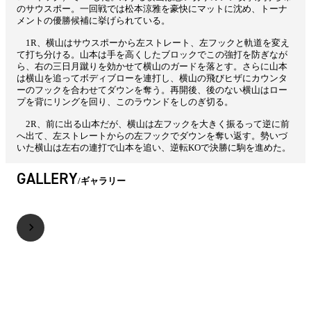
のサウスポー。一回戦では松本涼雅を豪快にマットに沈め、トーナ
メントの優勝候補に挙げられている。
1R、横山はサウスポーから左ストレート、左フックと軌道を変え
て打ち分ける。山本は手を高くしたブロックでこの強打を防ぎなが
ら、右の三日月蹴りを効かせて横山のガードを落とす。さらに山本
は横山を追ってボディブローを連打し、横山の飛びヒザにカウンタ
ーのフックを合わせてダウンを奪う。再開後、後のない横山はロー
プを背にリングを回り、このラウンドをしのぎ切る。
2R、前に出る山本だが、横山は左フックを大きく振るって逆に前
へ出て、左ストレートからの左フックでダウンを奪い返す。勢いづ
いた横山は左右の連打で山本を追い、逆転KOで決勝に駒を進めた。
GALLERY
ギャラリー