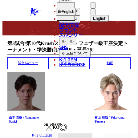
選手
MATCH RESULT
KRUSH
ショップ
English
English
ニュース
配信情報
日本語
ブランド
スポンサー
試合結果
English
ルール
第3試合/第10代Krushスーパー・フェザー級王座決定ト
SNS
ーナメント・準決勝(2)/3分3R・延長1R
한국어
Krush
について
K-1 GYM
中文（简体）
K-1 LICENSE
試合レビュー
ギャラリー
動画
中文（繁體）
ไทย
العربية
山本 直樹 / Yamamoto
横山 朋哉 / Yokoyama
Naoki
Tomoya
2R 1分32秒
KO
K-1ジム五反田