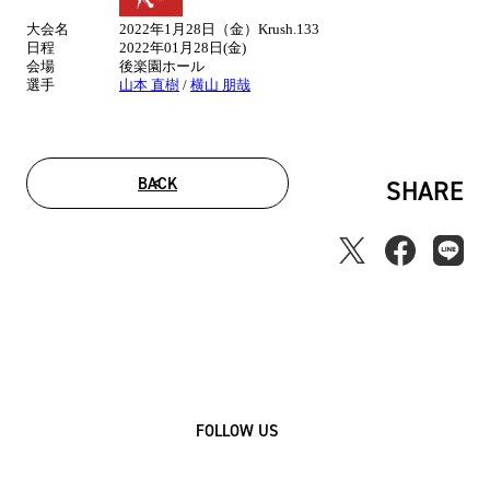
合
大会名
2022年1月28日（金）Krush.133
情
日程
2022年01月28日(金)
報
会場
後楽園ホール
選手
山本 直樹
/
横山 朋哉
BACK
SHARE
FOLLOW US