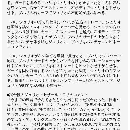
る。ガードを固めるブハリはジュリオの手が止まったところに強烈
なワンツー。右から左のストレート、左ボディでジュリオを下がら
せる。ブハリの右カーフでジュリオの左前足が流れ始める。
2R、ジュリオの打ち終わりにブハリが左右ストレート。ジュリオ
は距離を詰めて左右フック、右アッパーを見せる。ジュリオの右ロ
ーをブハリは丁寧にカット。右ストレートを起点に左ボディ、左フ
ックとパンチを散らすのがブハリ。ブハリのガードの上から大きく
単発のパンチを叩き込むジュリオに、ブハリはパンチをコンビネー
ションで返す。
3R、ジュリオが右の強打を単発で見せると、ブハリはワンツーで
応戦。ブハリのガードの上からパンチを打ち込みプレッシャーをか
けるジュリオに、ブハリは右ストレートをヒットさせ下がらせる。
ガードを固め前進するブハリが右を振った瞬間、ジュリオの右フッ
クがカウンターでブハリの顔面を打ち抜きブハリが前のめりに倒れ
る。朦朧としたブハリの目を見たレフェリーは試合をストップ。ジ
ュリオが劇的なKO勝利を飾った。
■試合後のジュリオ・セザール・モリのコメント
「今までの練習で学んできたものを出し切った試合だった。技術や
体力だけでなく精神力も出し切れたと思う。（対戦相手の印象
は？）前回の試合でKO負けしていたけど、なかなか倒れなくて、と
ても強い選手だと思った。いつも自分は相手の映像を見て研究する
のではなくて、リングの上でどう戦うかを決めるけど、彼は本当に
強かったよ。（今後の目標は？）K-1 JAPAN GROUPで年上の方にな
ると思うので、その世代の代表として戦いたい。これからも止まら