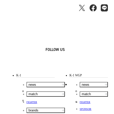
FOLLOW US
K-1
K-1 WGP
news
news
match
match
FIGHTER
FIGHTER
SPONSOR
brands