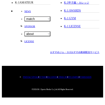
K-1AMATEUR
K-1
甲子園・カレッジ
K-1 AWARDS
NEWS
K-1 GYM
match
K-1 LICENSE
SPONSOR
about
LICENSE
おすすめジム・ヨガ
おすすめ動画配信サービス
PRIVACYPOLICY
TERMS
CONTACT
RECRUIT
COMPANY
MISSION
©2026.M-1 Sports Media Co.,Ltd.All Rights Reserved.