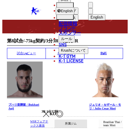
選手
MATCH RESULT
KRUSH
ショップ
English
English
ニュース
配信情報
日本語
ブランド
スポンサー
試合結果
English
ルール
第8試合/-75kg契約/3分3R・延長1R
SNS
한국어
Krush
について
試合レビュー
ギャラリー
動画
K-1 GYM
中文（简体
K-1 LICENSE
中文（繁體
ไทย
العربية
ブハリ亜輝留 / Bukhari
ジュリオ・セザール・モ
Aqil
リ / Julio Cesar Mori
3R 1分32秒
KO
WSRフェアテ
Brazilian Thai /
所属ジム
team Mori
ックス幕張