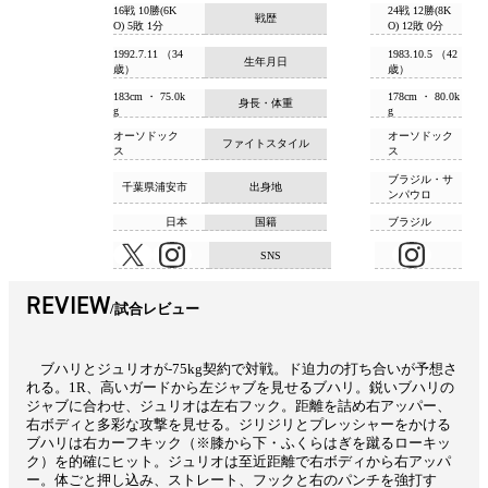
16戦 10勝(6K
24戦 12勝(8K
戦歴
O) 5敗 1分
O) 12敗 0分
1992.7.11 （34
1983.10.5 （42
生年月日
歳）
歳）
183cm ・ 75.0k
178cm ・ 80.0k
身長・体重
g
g
オーソドック
オーソドック
ファイトスタイル
ス
ス
ブラジル・サ
千葉県浦安市
出身地
ンパウロ
日本
国籍
ブラジル
SNS
REVIEW
試合レビュー
ブハリとジュリオが‐75kg契約で対戦。ド迫力の打ち合いが予想さ
れる。1R、高いガードから左ジャブを見せるブハリ。鋭いブハリの
ジャブに合わせ、ジュリオは左右フック。距離を詰め右アッパー、
右ボディと多彩な攻撃を見せる。ジリジリとプレッシャーをかける
ブハリは右カーフキック（※膝から下・ふくらはぎを蹴るローキッ
ク）を的確にヒット。ジュリオは至近距離で右ボディから右アッパ
ー。体ごと押し込み、ストレート、フックと右のパンチを強打す