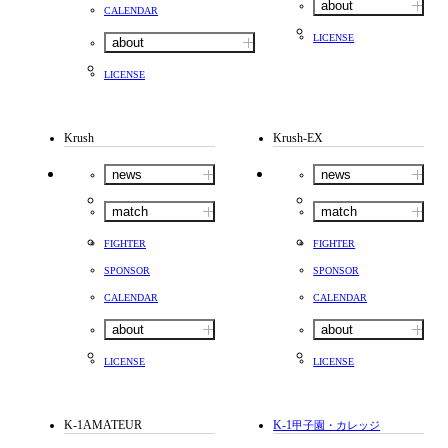
about
CALENDAR
LICENSE
about
LICENSE
Krush
Krush-EX
news
news
match
match
FIGHTER
FIGHTER
SPONSOR
SPONSOR
CALENDAR
CALENDAR
about
about
LICENSE
LICENSE
K-1AMATEUR
K-1
甲子園・カレッジ