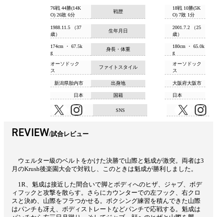
76戦 44勝(14K
18戦 10勝(5K
戦歴
O) 26敗 6分
O) 7敗 1分
1988.11.5 （37
2001.7.2 （25
生年月日
歳）
歳）
174cm ・ 67.5k
180cm ・ 65.0k
身長・体重
g
g
オーソドック
オーソドック
ファイトスタイル
ス
ス
新潟県胎内市
出身地
大阪府大阪市
日本
国籍
日本
SNS
REVIEW
試合レビュー
ウェルター級のベルトをかけた決勝で山際と魁成が激突。両者は3
月のKrush後楽園大会で対戦し、このときは魁成が勝利しました。
1R、魁成は接近した間合いで脚とボディへのヒザ、ジャブ、ボデ
ィフックと攻撃を散らす。さらにカウンターでの左フック、右クロ
スと決め、山際をフラつかせる。ボクシング練習を積んできた山際
はパンチも冴え、ボディストレートなどパンチで応戦する。魁成は