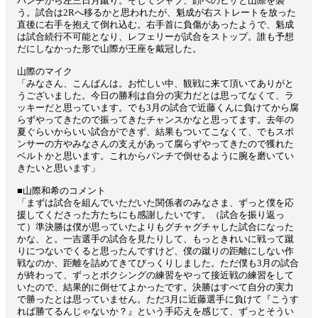
パンチから左三日月蹴り。そしてジャブ、顔へのヒザと山際を襲
う。試合は2Rへ移るかと思われたが、魁成が右ストレートを放った
直後に右手を抱えて倒れ込む。右手首に負傷があったようで、魁成
は試合続行不可能となり、レフェリーが試合をストップ。誰も予想
だにしなかった形で山際が王座を戴冠した。
山際のマイク
「みなさん、こんばんは。お忙しい中、観戦に来て頂いてありがと
うございました。今日の勝利は自分の実力だとは思ってなくて、ラ
ッキーだと思っています。でも3月の試合で近藤くんに負けてから腐
らずやってきたので振ってきたチャンスかなと思ってます。去年の
夏ぐらいからいい試合ができず、結果もついてこなくて、でもスポ
ンサーの方やみなさんの支えがあって腐らずやってきたので獲れた
ベルトかと思います。これからパンチで倒せるように腕を磨いてい
きたいと思います」
■山際和希のコメント
「まずは試合を組んでいただいた関係者のみなさま、ずっと僕を応
援してくださった方たちにも感謝したいです。（試合を振り返っ
て）準決勝は僕が思っていたよりもグチャグチャした試合になった
かな、と。一吉選手の試合を見たりして、もっときれいに戦って蹴
りにつないでくると思ったんですけど、僕の蹴りの距離にしない作
戦なのか、距離を詰めてきてびっくりしました。ただ僕も3月の試合
が終わって、ずっとボクシングの練習をやって接近戦の練習をして
いたので、結果的に倒せてよかったです。決勝はすべて自分の実力
で勝ったとは思っていません。ただ3月に近藤選手に負けて『こうす
れば勝てるんじゃないか？』という手応えを感じて、ずっとそうい