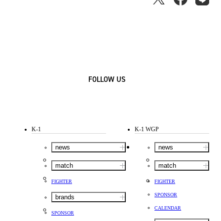
FOLLOW US
K-1
K-1 WGP
news
news
match
match
FIGHTER
FIGHTER
SPONSOR
brands
CALENDAR
SPONSOR