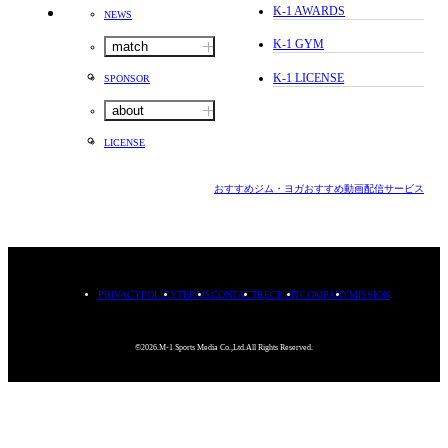
K-1 AWARDS
NEWS
K-1 GYM
match
K-1 LICENSE
SPONSOR
about
LICENSE
おすすめジム・ヨガ
おすすめ動画配信サービス
PRIVACYPOLICY
TERMS
CONTACT
RECRUIT
COMPANY
MISSION
©2026.M-1 Sports Media Co.,Ltd.All Rights Reserved.