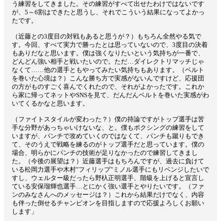
う練習をしてきました。その練習がすべて出せたわけではないです
が、5～6割はできたと思うし、それでこういう結果になってよかっ
たです。
（近藤との3度目の対戦もあると思うが？）もちろん全然やる気で
す。今回、すべて実力で勝ったとは思っていないので、3度目の決着
もありだなと思います。僕は強くなりたいという気持ちが一番で、
どんどん強い相手と戦いたいので。ただ…ダイレクトリマッチじゃ
なくて……他の選手ともやってみたい気持ちもあります。（ベルト
を巻いた心境は？）こんな勝ち方で実感がないんですけど、応援団
の方がものすごく喜んでくれたので、それがよかったです。これか
ら家に帰ってネットやSNSを見て、だんだんベルトを巻いた実感がわ
いてくるかなと思います。
（ファイトスタイルが変わった？）僕の持論ですがトップ選手は苦
手な分野があっちゃいけないな、と。僕もボクシングの練習をして
いますが、パンチで攻めていくのではなくて、パンチも蹴りもでき
て、そのうえで戦略を練るのがトップ選手だと思っています。僕の
場合、明らかにパンチの技術が足りなかったので練習してきまし
た。（今後の展望は？）近藤選手はもちろんですが、過去に負けて
いる松岡力選手や木村"フィリップ"ミノル選手にもリベンジしたいで
すし、ウェルター級だったら野杁正明選手、階級を上げると宣言し
ている安保瑠輝也選手…とにかく強い選手とやりたいです。（ファ
ンのみなさんへのメッセージは？）これから結果だけでなく、内容
も伴った倒せるチャンピオンを目指しますので応援よろしくお願い
します」