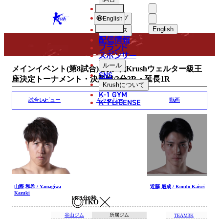
選手
MATCH RESULT
KRUSH
ショップ
English
English
ニュース
配信情報
日本語
ブランド
スポンサー
試合結果
English
ルール
メインイベント(第8試合)◎第7代Krushウェルター級王
SNS
座決定トーナメント・決勝戦/3分3R・延長1R
한국어
Krush
について
K-1 GYM
中文（简体
K-1 LICENSE
試合レビュー
ギャラリー
動画
中文（繁體
ไทย
العربية
山際 和希 / Yamagiwa
近藤 魁成 / Kondo Kaisei
Kazuki
1R 3分0秒
TKO
谷山ジム
所属ジム
TEAM3K