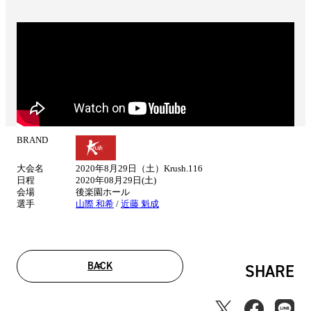
BRAND
試
合
大会名
2020年8月29日（土）Krush.116
情
日程
2020年08月29日(土)
報
会場
後楽園ホール
選手
山際 和希
/
近藤 魁成
BACK
SHARE