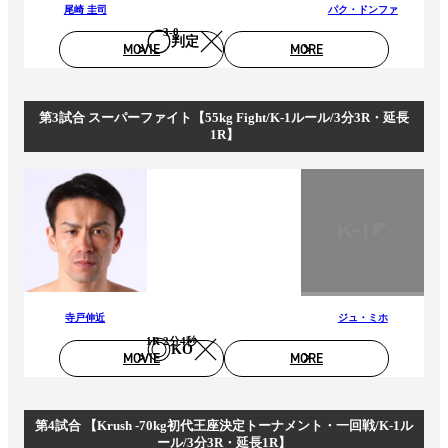
尾崎 圭司
パク・ドンファ
3-0
判定
MOVIE
MORE
第3試合 スーパーファイト【55kg Fight/K-1ルール/3分3R・延長
1R】
寺戸伸近
ジュ・ミホ
1R 2分4秒
KO
MOVIE
MORE
第4試合 【Krush -70kg初代王座決定トーナメント・一回戦/K-1ル
ール/3分3R・延長1R】