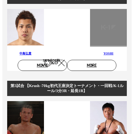
中島弘貴
YOSHI
3R 0分50秒
KO
MOVIE
MORE
第5試合 【Krush -70kg初代王座決定トーナメント・一回戦/K-1ル
ール/3分3R・延長1R】