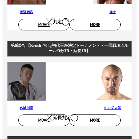
渡辺 雅和
健太
0-3
判定
MOVIE
MORE
第6試合 【Krush -70kg初代王座決定トーナメント・一回戦/K-1ル
ール/3分3R・延長1R】
名城 裕司
山内 佑太郎
0-3
延長判定
MOVIE
MORE