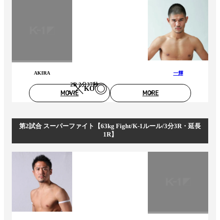
AKIRA
一輝
2R 2分37秒
KO
MOVIE
MORE
第2試合 スーパーファイト【63kg Fight/K-1ルール/3分3R・延長
1R】