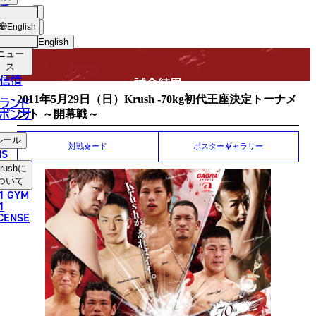
手
MATCH RESULT
USH
ショッ
English
プ
English
ニュー
日本語
ス
信情
試合結果
English
2011年5月29日（日）Krush -70kg初代王座決定トーナメ
ランド
ポンサ
ント ～開幕戦～
한국어
ルール
中文（简体）
対戦カード
ポスターギャラリー
NS
rush
に
中文（繁體）
ついて
1 GYM
ไทย
1
ICENSE
العربية