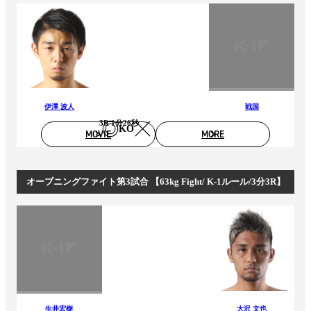
伊澤 波人
戦国
3R 1分26秒
KO
MOVIE
MORE
オープニングファイト第3試合 【63kg Fight/ K-1ルール/3分3R】
生井宏樹
大沢 文也