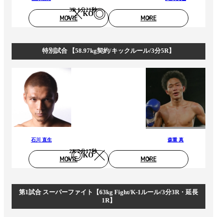
3R 1分21秒
KO
MOVIE
MORE
特別試合 【58.97kg契約/キックルール/3分5R】
石川 直生
森重 真
2R 2分17秒
KO
MOVIE
MORE
第1試合 スーパーファイト【63kg Fight/K-1ルール/3分3R・延長
1R】