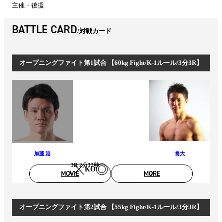
主催・後援
BATTLE CARD
対戦カード
オープニングファイト第1試合 【60kg Fight/K-1ルール/3分3R】
加藤 港
将大
3R 2分32秒
KO
MOVIE
MORE
オープニングファイト第2試合 【55kg Fight/K-1ルール/3分3R】