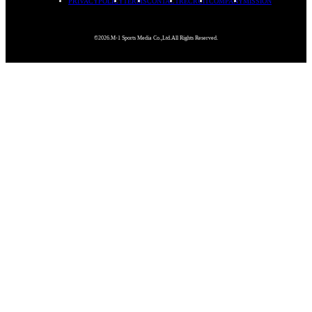
PRIVACYPOLICY
TERMS
CONTACT
RECRUIT
COMPANY
MISSION
©2026.M-1 Sports Media Co.,Ltd.All Rights Reserved.