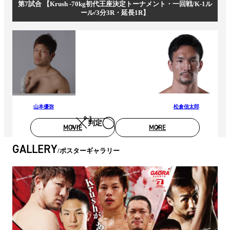
第7試合 【Krush -70kg初代王座決定トーナメント・一回戦/K-1ル
ール/3分3R・延長1R】
山本優弥
松倉信太郎
0-3
判定
MOVIE
MORE
GALLERY
ポスターギャラリー