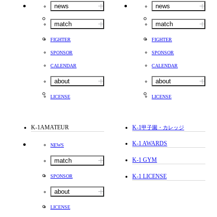
news
news
match
match
FIGHTER
FIGHTER
SPONSOR
SPONSOR
CALENDAR
CALENDAR
about
about
LICENSE
LICENSE
K-1AMATEUR
K-1
甲子園・カレッジ
K-1 AWARDS
NEWS
K-1 GYM
match
K-1 LICENSE
SPONSOR
about
LICENSE