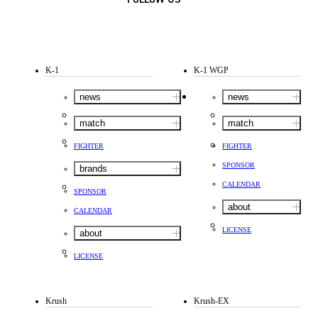
K-1
K-1 WGP
news
news
match
match
FIGHTER
FIGHTER
SPONSOR
brands
CALENDAR
SPONSOR
about
CALENDAR
LICENSE
about
LICENSE
Krush
Krush-EX