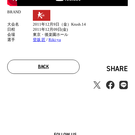
BRAND
試
合
大会名
2011年12月9日（金）Krush.14
情
日程
2011年12月09日(金)
報
会場
東京・後楽園ホール
選手
登坂 匠
/
Riki-ya
BACK
SHARE
FOLLOW US