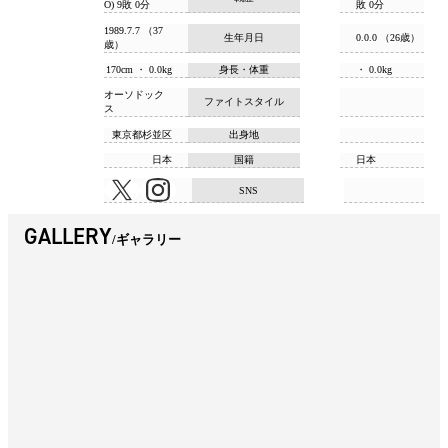
O) 9敗 0分
敗 0分
1989.7.7 （37
生年月日
0.0.0 （26歳）
歳）
170cm ・ 0.0kg
身長・体重
・ 0.0kg
オーソドック
ファイトスタイル
ス
東京都杉並区
出身地
日本
国籍
日本
SNS
GALLERY
ギャラリー