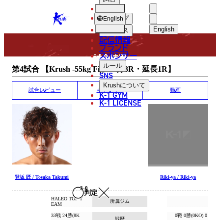
選手
MATCH RESULT
KRUSH
ショップ
English
English
ニュース
配信情報
日本語
ブランド
スポンサー
試合結果
English
ルール
第4試合 【Krush -55kg Fight/3分3R・延長1R】
SNS
한국어
Krush
について
試合レビュー
ギャラリー
動画
K-1 GYM
中文（简体
K-1 LICENSE
中文（繁體
ไทย
العربية
登坂 匠 / Tosaka Takumi
Riki-ya / Riki-ya
3-0
判定
HALEO TOP T
所属ジム
EAM
33戦 24勝(8K
0戦 0勝(0KO) 0
戦歴