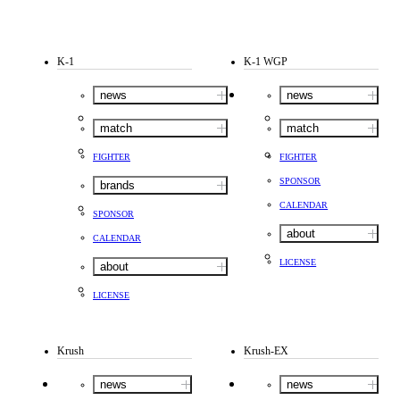
K-1
K-1 WGP
news
news
match
match
FIGHTER
FIGHTER
SPONSOR
brands
CALENDAR
SPONSOR
about
CALENDAR
LICENSE
about
LICENSE
Krush
Krush-EX
news
news