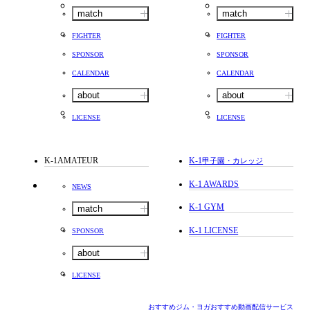
match
match
FIGHTER
FIGHTER
SPONSOR
SPONSOR
CALENDAR
CALENDAR
about
about
LICENSE
LICENSE
K-1AMATEUR
K-1
甲子園・カレッジ
K-1 AWARDS
NEWS
K-1 GYM
match
K-1 LICENSE
SPONSOR
about
LICENSE
おすすめジム・ヨガ
おすすめ動画配信サービス