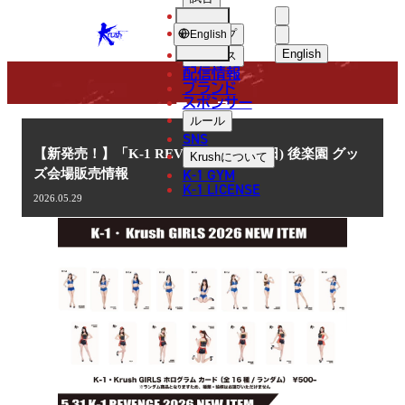
選手
NEWS
KRUSH
ショップ
English
English
ニュース
配信情報
日本語
ブランド
スポンサー
ニュース
English
ルール
SNS
한국어
【新発売！】「K-1 REVENGE」5.31(日) 後楽園 グッ
Krush
について
K-1 GYM
ズ会場販売情報
中文（简体
K-1 LICENSE
2026.05.29
中文（繁體
ไทย
العربية