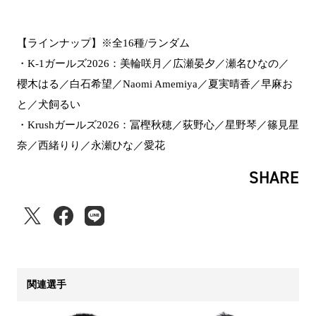
【ラインナップ】※全16種/ランダム
・K-1ガールズ2026：美輪咲月／広瀬晏夕／瀬名ひなの／
櫻木はる／白石希望／Naomi Amemiya／夏実晴香／早麻お
と／犬飼るい
・Krushガールズ2026：冨樫秋穂／荻野心／星野琴／篠見星
奈／西緒りり／永瀬ひな／愛花
SHARE
関連選手