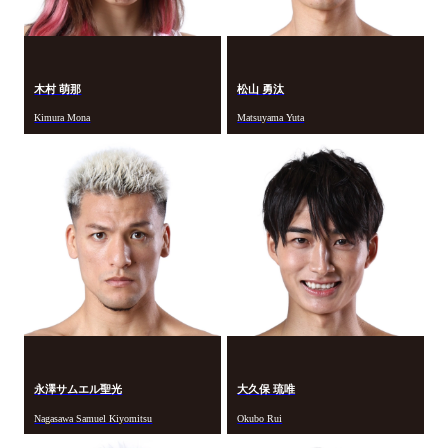
木村 萌那
松山 勇汰
Kimura Mona
Matsuyama Yuta
永澤サムエル聖光
大久保 琉唯
Nagasawa Samuel Kiyomitsu
Okubo Rui