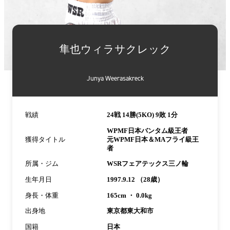
詳
細
隼也ウィラサクレック
情
報
Junya Weerasakreck
戦績
24戦 14勝(5KO) 9敗 1分
WPMF日本バンタム級王者
獲得タイトル
元WPMF日本＆MAフライ級王
者
所属・ジム
WSRフェアテックス三ノ輪
生年月日
1997.9.12 （28歳）
身長・体重
165cm ・ 0.0kg
出身地
東京都東大和市
国籍
日本