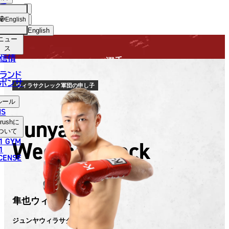
手
FIGHTER
USH
ショッ
English
プ
English
ニュー
日本語
ス
信情
選手
English
ランド
ポンサ
한국어
ウィラサクレック軍団の申し子
ルール
中文（简体）
NS
Junya
rush
に
中文（繁體）
ついて
1 GYM
Weerasakreck
ไทย
1
ICENSE
العربية
隼也ウィラサクレック
ジュンヤウィラサクレック