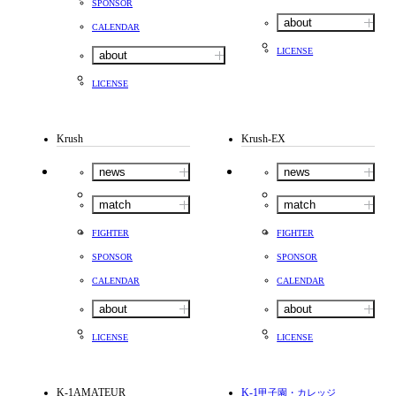
SPONSOR
about
CALENDAR
LICENSE
about
LICENSE
Krush
Krush-EX
news
news
match
match
FIGHTER
FIGHTER
SPONSOR
SPONSOR
CALENDAR
CALENDAR
about
about
LICENSE
LICENSE
K-1AMATEUR
K-1
甲子園・カレッジ