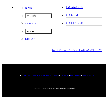
K-1 AWARDS
NEWS
K-1 GYM
match
K-1 LICENSE
SPONSOR
about
LICENSE
おすすめジム・ヨガ
おすすめ動画配信サービス
PRIVACYPOLICY
TERMS
CONTACT
RECRUIT
COMPANY
MISSION
©2026.M-1 Sports Media Co.,Ltd.All Rights Reserved.