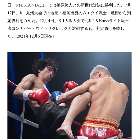
日「K'FESTA.4 Day.2」では篠原悠人との新世代対決に勝利した。7月
17日、K-1九州大会では地元・福岡出身のムエタイ戦士・竜樹から判
定勝利を収めた。12月4日、K-1大阪大会で元K-1＆Krushライト級王
者ゴンナパー・ウィラサクレックと対戦するも、判定負けを喫し
た。[2021年12月5日現在］