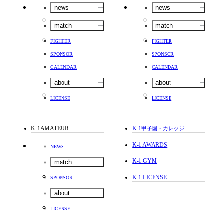
news
news
match
match
FIGHTER
FIGHTER
SPONSOR
SPONSOR
CALENDAR
CALENDAR
about
about
LICENSE
LICENSE
K-1AMATEUR
K-1
甲子園・カレッジ
K-1 AWARDS
NEWS
K-1 GYM
match
K-1 LICENSE
SPONSOR
about
LICENSE