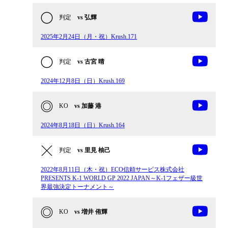
判定
vs 弘輝
2025年2月24日（月・祝）Krush.171
判定
vs 古宮 晴
2024年12月8日（日）Krush.169
KO
vs 加藤 港
2024年8月18日（日）Krush.164
判定
vs 里見 柚己
2022年8月11日（木・祝）ECO信頼サービス株式会社
PRESENTS K-1 WORLD GP 2022 JAPAN～K-1フェザー級世
界最強決定トーナメント～
KO
vs 増井 侑輝