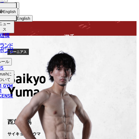
手
FIGHTER
USH
ショッ
English
プ
English
ニュー
日本語
ス
信情
選手
English
ランド
ポンサ
한국어
ジーニアス
ルール
中文（简体）
NS
Saikyo
rush
に
中文（繁體）
ついて
1 GYM
Yuma
ไทย
1
ICENSE
العربية
西京 佑馬
サイキョウ ユウマ