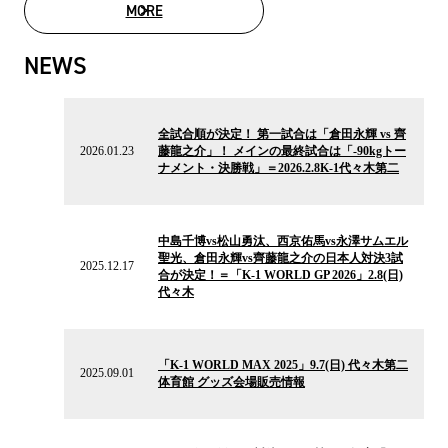
MORE
MOVIE LIST
NEWS
2026.01.23
の
全試合順が決定！ 第一試合は「倉田永輝 vs 齊
ニ
2026.01.23
藤龍之介」！ メインの最終試合は「-90kgトー
ュ
ナメント・決勝戦」＝2026.2.8K-1代々木第二
ー
ス
2025.12.17
の
中島千博vs松山勇汰、西京佑馬vs永澤サムエル
ニ
聖光、倉田永輝vs齊藤龍之介の日本人対決3試
ュ
2025.12.17
合が決定！＝「K-1 WORLD GP 2026」2.8(日)
ー
代々木
ス
2025.09.01
の
「K-1 WORLD MAX 2025」9.7(日) 代々木第二
ニ
2025.09.01
体育館 グッズ会場販売情報
ュ
ー
ス
2025.08.25
の