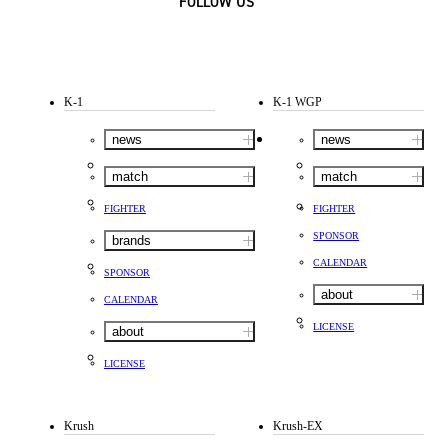
FOLLOW US
K-1
K-1 WGP
news
news
match
match
FIGHTER
FIGHTER
SPONSOR
brands
CALENDAR
SPONSOR
about
CALENDAR
LICENSE
about
LICENSE
Krush
Krush-EX