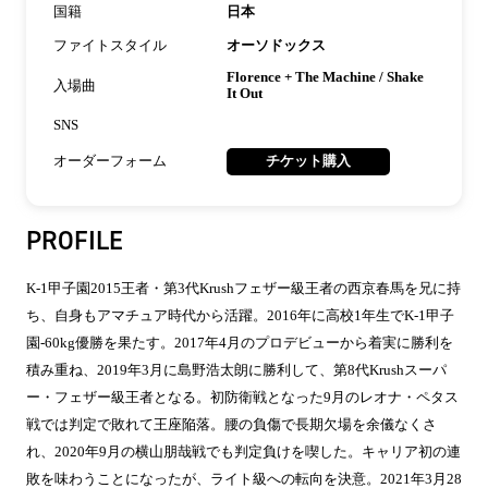
国籍
日本
ファイトスタイル
オーソドックス
Florence + The Machine / Shake
入場曲
It Out
SNS
オーダーフォーム
チケット購入
PROFILE
K-1甲子園2015王者・第3代Krushフェザー級王者の西京春馬を兄に持
ち、自身もアマチュア時代から活躍。2016年に高校1年生でK-1甲子
園-60kg優勝を果たす。2017年4月のプロデビューから着実に勝利を
積み重ね、2019年3月に島野浩太朗に勝利して、第8代Krushスーパ
ー・フェザー級王者となる。初防衛戦となった9月のレオナ・ペタス
戦では判定で敗れて王座陥落。腰の負傷で長期欠場を余儀なくさ
れ、2020年9月の横山朋哉戦でも判定負けを喫した。キャリア初の連
敗を味わうことになったが、ライト級への転向を決意。2021年3月28