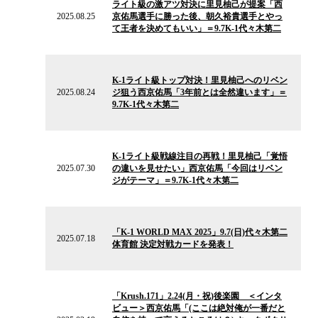
ライト級の激アツ対決に里見柚己が提案「西
ニ
2025.08.25
京佑馬選手に勝った後、朝久裕貴選手とやっ
ュ
て王者を決めてもいい」＝9.7K-1代々木第二
ー
ス
2025.08.24
の
K-1ライト級トップ対決！里見柚己へのリベン
ニ
2025.08.24
ジ狙う西京佑馬「3年前とは全然違います」＝
ュ
9.7K-1代々木第二
ー
ス
2025.07.30
の
K-1ライト級戦線注目の再戦！里見柚己「覚悟
ニ
2025.07.30
の違いを見せたい」西京佑馬「今回はリベン
ュ
ジがテーマ」＝9.7K-1代々木第二
ー
ス
2025.07.18
の
「K-1 WORLD MAX 2025」9.7(日)代々木第二
ニ
2025.07.18
体育館 決定対戦カードを発表！
ュ
ー
ス
2025.02.19
の
「Krush.171」2.24(月・祝)後楽園 ＜インタ
ニ
ビュー＞西京佑馬「(ここは絶対俺が一番だと
ュ