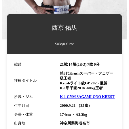
詳
細
西京 佑馬
情
報
Saikyo Yuma
戦績
21戦 14勝(5KO) 7敗 0分
第8代Krushスーパー・フェザー
級王者
獲得タイトル
Krushライト級GP 2025 優勝
K-1甲子園2016 -60kg王者
所属・ジム
K-1 GYM SAGAMI-ONO KREST
生年月日
2000.9.21 （25歳）
身長・体重
174cm ・ 62.5kg
出身地
神奈川県海老名市