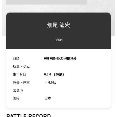
詳
細
畑尾 龍宏
情
報
Hatao
戦績
0戦 0勝(0KO) 0敗 0分
所属・ジム
生年月日
0.0.0 （26歳）
身長・体重
・ 0.0kg
出身地
国籍
日本
BATTLE RECORD