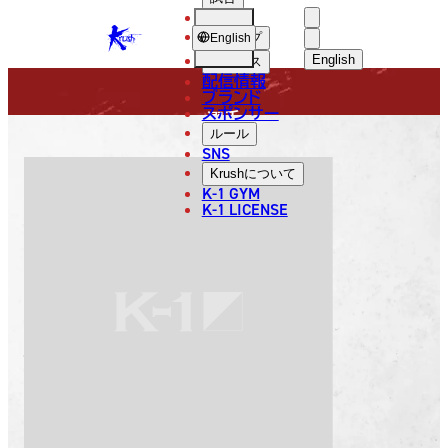
選手
FIGHTER
KRUSH
ショップ
English
English
ニュース
配信情報
日本語
ブランド
スポンサー
選手
English
ルール
SNS
한국어
Krush
について
K-1 GYM
Hatao
中文（简体
K-1 LICENSE
中文（繁體
ไทย
畑尾 龍宏
العربية
ハタオ