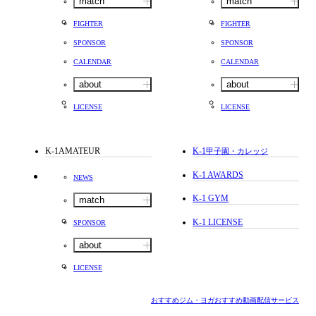
match
match
FIGHTER
FIGHTER
SPONSOR
SPONSOR
CALENDAR
CALENDAR
about
about
LICENSE
LICENSE
K-1AMATEUR
K-1
甲子園・カレッジ
K-1 AWARDS
NEWS
K-1 GYM
match
K-1 LICENSE
SPONSOR
about
LICENSE
おすすめジム・ヨガ
おすすめ動画配信サービス