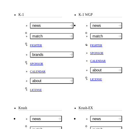
K-1
K-1 WGP
news
news
match
match
FIGHTER
FIGHTER
SPONSOR
brands
CALENDAR
SPONSOR
about
CALENDAR
LICENSE
about
LICENSE
Krush
Krush-EX
news
news