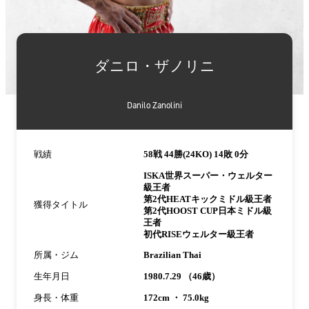
詳
細
ダニロ・ザノリニ
情
報
Danilo Zanolini
戦績
58戦 44勝(24KO) 14敗 0分
ISKA世界スーパー・ウェルター
級王者
第2代HEATキックミドル級王者
獲得タイトル
第2代HOOST CUP日本ミドル級
王者
初代RISEウェルター級王者
所属・ジム
Brazilian Thai
生年月日
1980.7.29 （46歳）
身長・体重
172cm ・ 75.0kg