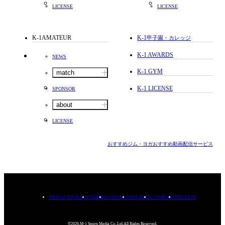
LICENSE
LICENSE
K-1AMATEUR
K-1
甲子園・カレッジ
K-1 AWARDS
NEWS
K-1 GYM
match
K-1 LICENSE
SPONSOR
about
LICENSE
おすすめジム・ヨガ
おすすめ動画配信サービス
PRIVACYPOLICY
TERMS
CONTACT
RECRUIT
COMPANY
MISSION
©2026.M-1 Sports Media Co.,Ltd.All Rights Reserved.