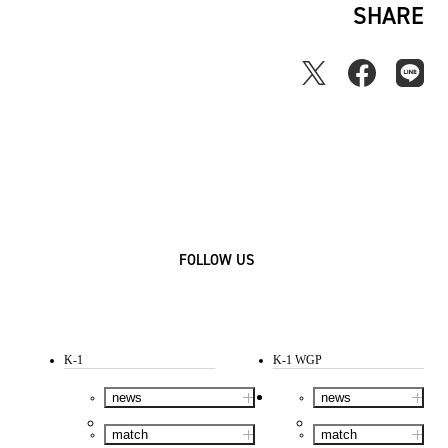
SHARE
FOLLOW US
K-1
K-1 WGP
news
news
match
match