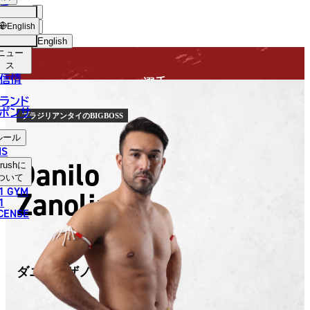
手
FIGHTER
USH
ショッ
English
プ
English
ニュー
日本語
ス
信情
選手
English
ランド
ポンサ
한국어
ブラジリアンタイのBIGBOSS
ルール
中文（简体）
NS
Danilo
rush
に
中文（繁體）
ついて
1 GYM
Zanolini
ไทย
1
ICENSE
العربية
ダニロ・ザノリニ