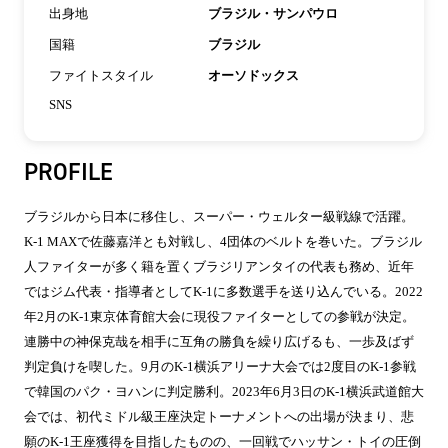
出身地
ブラジル・サンパウロ
国籍
ブラジル
ファイトスタイル
オーソドックス
SNS
PROFILE
ブラジルから日本に移住し、スーパー・ウェルター級戦線で活躍。
K-1 MAXで佐藤嘉洋とも対戦し、4団体のベルトを巻いた。ブラジル
人ファイターが多く籍を置くブラジリアンタイの代表も務め、近年
ではジム代表・指導者としてK-1に多数選手を送り込んでいる。2022
年2月のK-1東京体育館大会に現役ファイターとしての参戦が決定。
連勝中の神保克哉を相手に互角の勝負を繰り広げるも、一歩及ばず
判定負けを喫した。9月のK-1横浜アリーナ大会では2度目のK-1参戦
で韓国のパク・ヨハンに判定勝利。2023年6月3日のK-1横浜武道館大
会では、初代ミドル級王座決定トーナメントへの出場が決まり、悲
願のK-1王座獲得を目指したものの、一回戦でハッサン・トイの圧倒