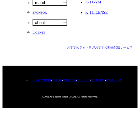
K-1 GYM
match
K-1 LICENSE
SPONSOR
about
LICENSE
おすすめジム・ヨガ
おすすめ動画配信サービス
PRIVACYPOLICY
TERMS
CONTACT
RECRUIT
COMPANY
MISSION
©2026.M-1 Sports Media Co.,Ltd.All Rights Reserved.