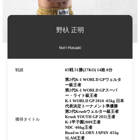
詳
細
野杁 正明
情
報
Noiri Masaaki
戦績
65戦 51勝(27KO) 14敗 0分
第2代K-1 WORLD GPウェルタ
ー級王者
第2代K-1 WORLD GPスーパ
ー・ライト級王者
K-1 WORLD GP 2016 -65kg 日本
代表決定トーナメント準優勝
第2代Krushウェルター級王者
Krush YOUTH GP 2011王者
獲得タイトル
K-1甲子園2009王者
NDC -66kg王者
Road to GLORY JAPAN -65㎏
SLAM王者