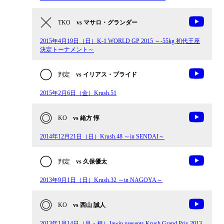
TKO
vs マサロ・グランダー
2015年4月19日（日）K-1 WORLD GP 2015 ～-55kg 初代王座
決定トーナメント～
判定
vs イリアス・ブライド
2015年2月6日（金）Krush.51
KO
vs 緒方 惇
2014年12月21日（日）Krush.48 ～in SENDAI～
判定
vs 久保優太
2013年9月1日（日）Krush.32 ～in NAGOYA～
KO
vs 西山 誠人
2013年1月14日（月・祝）Jawin presents Krush Grand Prix 2013