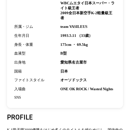
WBCムエタイ日本スーパー・ラ
イト級王者
2009全日本新空手K-2軽量級王
者
所属・ジム
team VASILEUS
生年月日
1993.5.11 （33歳）
身長・体重
175cm ・ 69.5kg
血液型
B型
出身地
愛知県名古屋市
国籍
日本
ファイトスタイル
オーソドックス
入場曲
ONE OK ROCK / Wasted Nights
SNS
PROFILE
K-1甲子園2009優勝をはじめ多くのタイトルを総なめにし、国内外の