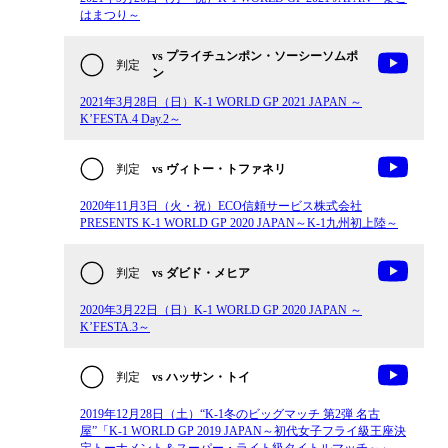
はまつり～
vs プライチュンポン・ソーシーソムポ
判定
ン
2021年3月28日（日）K-1 WORLD GP 2021 JAPAN ～
K’FESTA.4 Day.2～
判定
vs ヴィトー・トファネリ
2020年11月3日（火・祝）ECO信頼サービス株式会社
PRESENTS K-1 WORLD GP 2020 JAPAN～K-1九州初上陸～
判定
vs ダビド・メヒア
2020年3月22日（日）K-1 WORLD GP 2020 JAPAN ～
K’FESTA.3～
判定
vs ハッサン・トイ
2019年12月28日（土）“K-1冬のビッグマッチ 第2弾 名古
屋”「K-1 WORLD GP 2019 JAPAN～初代女子フライ級王座決