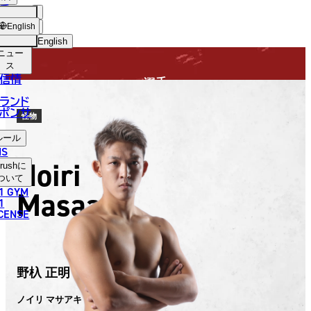
手
FIGHTER
USH
ショッ
English
プ
English
ニュー
日本語
ス
信情
選手
English
ランド
ポンサ
한국어
怪物
ルール
中文（简体）
NS
Noiri
rush
に
中文（繁體）
ついて
1 GYM
Masaaki
ไทย
1
ICENSE
العربية
野杁 正明
ノイリ マサアキ