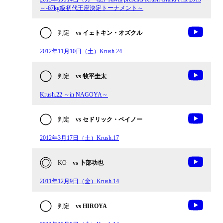
～-67kg級初代王座決定トーナメント～
判定
vs イェトキン・オズクル
2012年11月10日（土）Krush.24
判定
vs 牧平圭太
Krush.22 ～in NAGOYA～
判定
vs セドリック・ペイノー
2012年3月17日（土）Krush.17
KO
vs 卜部功也
2011年12月9日（金）Krush.14
判定
vs HIROYA