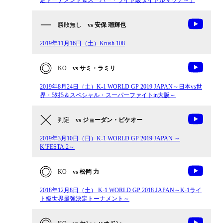
定トーナメント＆スーパー・ライト級タイトルマッチ～」
勝敗無し
vs 安保 瑠輝也
2019年11月16日（土）Krush.108
KO
vs サミ・ラミリ
2019年8月24日（土）K-1 WORLD GP 2019 JAPAN～日本vs世
界・5対5＆スペシャル・スーパーファイトin大阪～
判定
vs ジョーダン・ピケオー
2019年3月10日（日）K-1 WORLD GP 2019 JAPAN ～
K’FESTA.2～
KO
vs 松岡 力
2018年12月8日（土） K-1 WORLD GP 2018 JAPAN～K-1ライ
ト級世界最強決定トーナメント～