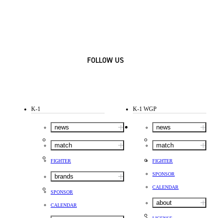
FOLLOW US
K-1
K-1 WGP
news
news
match
match
FIGHTER
FIGHTER
SPONSOR
brands
CALENDAR
SPONSOR
about
CALENDAR