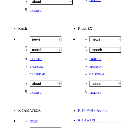
LICENSE
about
LICENSE
Krush
Krush-EX
news
news
match
match
FIGHTER
FIGHTER
SPONSOR
SPONSOR
CALENDAR
CALENDAR
about
about
LICENSE
LICENSE
K-1AMATEUR
K-1
甲子園・カレッジ
K-1 AWARDS
NEWS