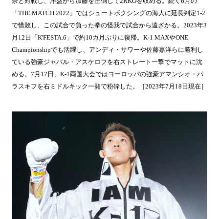
奈と対戦し、序盤から加藤を圧倒して2RKOを収める。続く6月の
「THE MATCH 2022」ではシュートボクシングの海人に延長判定1-2
で惜敗し、この試合で負った拳の怪我で試合から遠ざかる。2023年3
月12日「K'FESTA.6」で約10カ月ぶりに復帰。K-1 MAXやONE
Championshipでも活躍し、アンディ・サワーや佐藤嘉洋らに勝利し
ている強豪ジャバル・アスケロフを右ストレート一撃でマットに沈
める。7月17日、K-1両国大会ではヨーロッパの強豪アマンシオ・パ
ラスキフを右ミドルキック一発で粉砕した。［2023年7月18日現在］