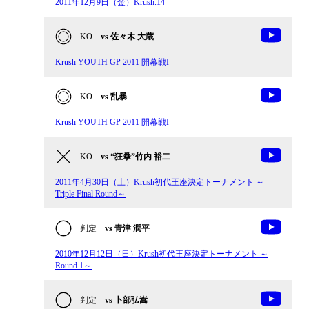
2011年12月9日（金）Krush.14
KO
vs 佐々木 大蔵
Krush YOUTH GP 2011 開幕戦I
KO
vs 乱暴
Krush YOUTH GP 2011 開幕戦I
KO
vs “狂拳”竹内 裕二
2011年4月30日（土）Krush初代王座決定トーナメント ～
Triple Final Round～
判定
vs 青津 潤平
2010年12月12日（日）Krush初代王座決定トーナメント ～
Round.1～
判定
vs 卜部弘嵩