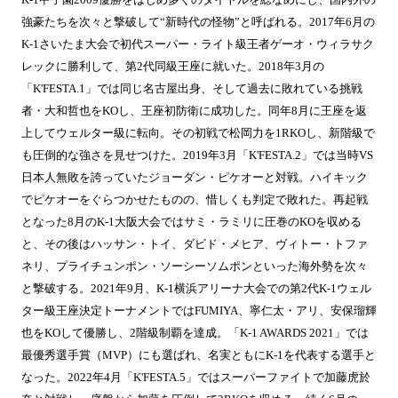
強豪たちを次々と撃破して“新時代の怪物”と呼ばれる。2017年6月の
K-1さいたま大会で初代スーパー・ライト級王者ゲーオ・ウィラサク
レックに勝利して、第2代同級王座に就いた。2018年3月の
「K'FESTA.1」では同じ名古屋出身、そして過去に敗れている挑戦
者・大和哲也をKOし、王座初防衛に成功した。同年8月に王座を返
上してウェルター級に転向。その初戦で松岡力を1RKOし、新階級で
も圧倒的な強さを見せつけた。2019年3月「K'FESTA.2」では当時VS
日本人無敗を誇っていたジョーダン・ピケオーと対戦。ハイキック
でピケオーをぐらつかせたものの、惜しくも判定で敗れた。再起戦
となった8月のK-1大阪大会ではサミ・ラミリに圧巻のKOを収める
と、その後はハッサン・トイ、ダビド・メヒア、ヴィトー・トファ
ネリ、プライチュンポン・ソーシーソムポンといった海外勢を次々
と撃破する。2021年9月、K-1横浜アリーナ大会での第2代K-1ウェル
ター級王座決定トーナメントではFUMIYA、寧仁太・アリ、安保瑠輝
也をKOして優勝し、2階級制覇を達成。「K-1 AWARDS 2021」では
最優秀選手賞（MVP）にも選ばれ、名実ともにK-1を代表する選手と
なった。2022年4月「K'FESTA.5」ではスーパーファイトで加藤虎於