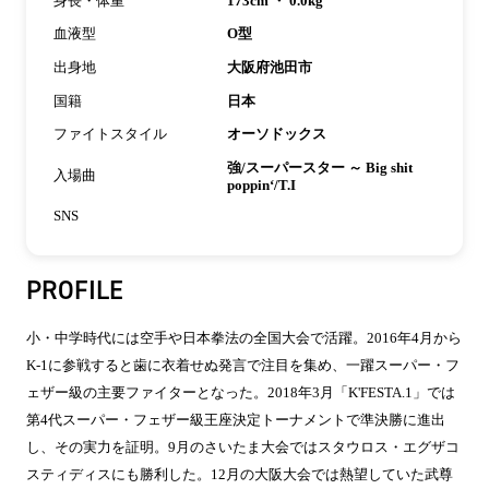
身長・体重
173cm ・ 0.0kg
血液型
O型
出身地
大阪府池田市
国籍
日本
ファイトスタイル
オーソドックス
強/スーパースター ～ Big shit
入場曲
poppin‘/T.I
SNS
PROFILE
小・中学時代には空手や日本拳法の全国大会で活躍。2016年4月から
K-1に参戦すると歯に衣着せぬ発言で注目を集め、一躍スーパー・フ
ェザー級の主要ファイターとなった。2018年3月「K'FESTA.1」では
第4代スーパー・フェザー級王座決定トーナメントで準決勝に進出
し、その実力を証明。9月のさいたま大会ではスタウロス・エグザコ
スティディスにも勝利した。12月の大阪大会では熱望していた武尊