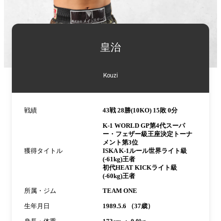
詳
細
皇治
情
報
Kouzi
戦績
43戦 28勝(10KO) 15敗 0分
K-1 WORLD GP第4代スーパ
ー・フェザー級王座決定トーナ
メント第3位
獲得タイトル
ISKA K-1ルール世界ライト級
(-61kg)王者
初代HEAT KICKライト級
(-60kg)王者
所属・ジム
TEAM ONE
生年月日
1989.5.6 （37歳）