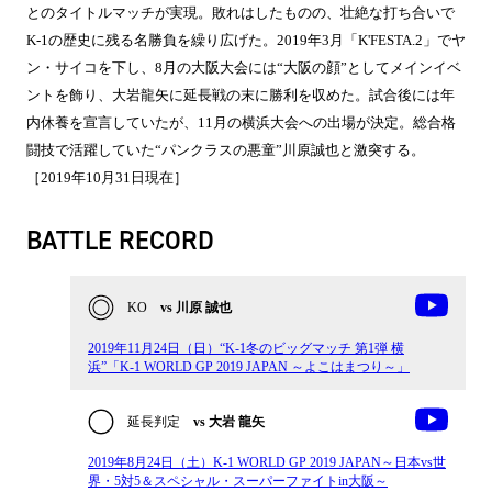
とのタイトルマッチが実現。敗れはしたものの、壮絶な打ち合いで
K-1の歴史に残る名勝負を繰り広げた。2019年3月「K'FESTA.2」でヤ
ン・サイコを下し、8月の大阪大会には“大阪の顔”としてメインイベ
ントを飾り、大岩龍矢に延長戦の末に勝利を収めた。試合後には年
内休養を宣言していたが、11月の横浜大会への出場が決定。総合格
闘技で活躍していた“パンクラスの悪童”川原誠也と激突する。
［2019年10月31日現在］
BATTLE RECORD
KO
vs 川原 誠也
2019年11月24日（日）“K-1冬のビッグマッチ 第1弾 横
浜”「K-1 WORLD GP 2019 JAPAN ～よこはまつり～」
延長判定
vs 大岩 龍矢
2019年8月24日（土）K-1 WORLD GP 2019 JAPAN～日本vs世
界・5対5＆スペシャル・スーパーファイトin大阪～