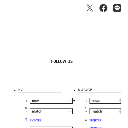
FOLLOW US
K-1
K-1 WGP
news
news
match
match
FIGHTER
FIGHTER