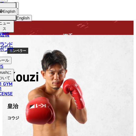
手
FIGHTER
USH
ショッ
English
プ
English
ニュー
日本語
ス
信情
選手
English
ランド
ポンサ
한국어
エンペラー
ルール
中文（简体）
NS
Kouzi
rush
に
中文（繁體）
ついて
1 GYM
ไทย
1
ICENSE
العربية
皇治
コウジ