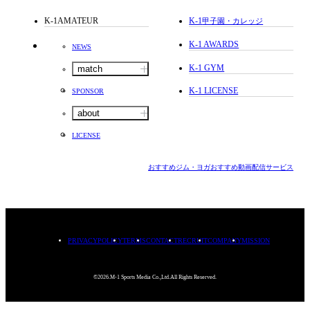
K-1AMATEUR
K-1
甲子園・カレッジ
K-1 AWARDS
NEWS
K-1 GYM
match
K-1 LICENSE
SPONSOR
about
LICENSE
おすすめジム・ヨガ
おすすめ動画配信サービス
PRIVACYPOLICY
TERMS
CONTACT
RECRUIT
COMPANY
MISSION
©2026.M-1 Sports Media Co.,Ltd.All Rights Reserved.